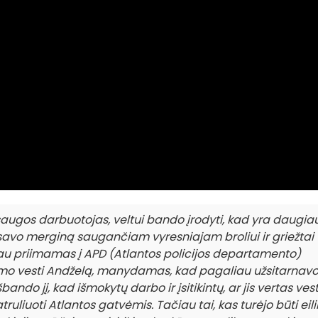
saugos darbuotojas, veltui bando įrodyti, kad yra daugia
savo merginą saugančiam vyresniajam broliui ir griežtai
au priimamas į APD (Atlantos policijos departamento)
mo vesti Andželą, manydamas, kad pagaliau užsitarnavo
ndo jį, kad išmokytų darbo ir įsitikintų, ar jis vertas vest
atruliuoti Atlantos gatvėmis. Tačiau tai, kas turėjo būti eili