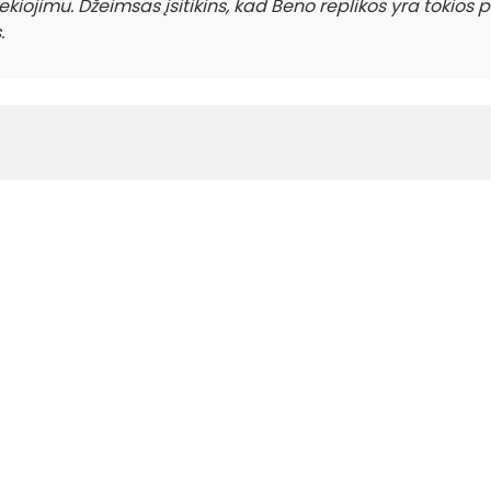
ekiojimu. Džeimsas įsitikins, kad Beno replikos yra tokios 
.