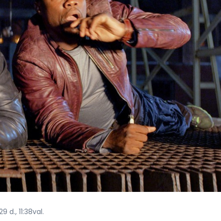
 d., 11:38val.