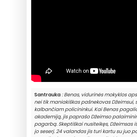
Santrauka
: Benas, vidurinės mokyklos ap
nei tik maniakiškas pašnekovas Džeimsui, 
kalbančiam policininkui. Kai Benas pagali
akademiją, jis paprašo Džeimso palaimini
pagarbą. Skeptiškai nusiteikęs, Džeimsas išba
jo seserį. 24 valandas jis turi kartu su juo p