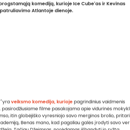
- sprogstamąją komediją, kurioje Ice Cube'as ir Kevinas
 patruliavimo Atlantoje dienoje.
"
yra
veiksmo komedija, kurioje
pagrindinius vaidmenis
 m. pasirodžiusiame filme pasakojama apie vidurinės mokyk
mso, itin globėjiško vyresniojo savo merginos brolio, pritar
 akademiją, Benas mano, kad pagaliau galės įrodyti savo ver
dželą. Tačiau Džeimsas, norėdamas išbandyti jo ryžtą,