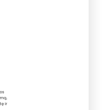
los
imą,
tę ir