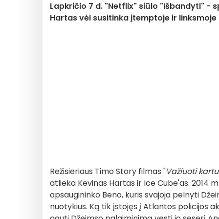
Lapkričio 7 d. "Netflix" siūlo "Išbandyti" 
Hartas vėl susitinka įtemptoje ir linksmoje
Režisieriaus Timo Story filmas "
Važiuoti kartu
atlieka Kevinas Hartas ir Ice Cube'as. 2014
apsaugininko Beno, kuris svajoja pelnyti Džei
nuotykius. Ką tik įstojęs į Atlantos policijos
gauti Džeimso palaiminimą vesti jo seserį An