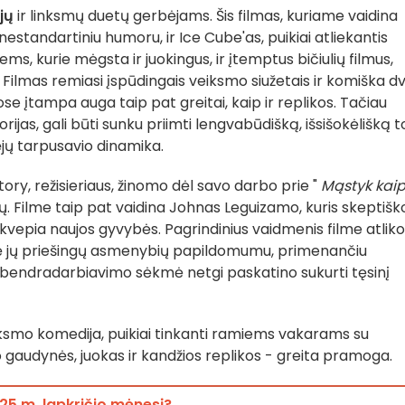
jų
ir linksmų duetų gerbėjams. Šis filmas, kuriame vaidina
 nestandartiniu humoru, ir Ice Cube'as, puikiai atliekantis
ems, kurie mėgsta ir juokingus, ir įtemptus bičiulių filmus,
. Filmas remiasi įspūdingais veiksmo siužetais ir komiška dv
se įtampa auga taip pat greitai, kaip ir replikos. Tačiau
ijas, gali būti sunku priimti lengvabūdišką, išsišokėlišką t
ėjų tarpusavio dinamika.
ory, režisieriaus, žinomo dėl savo darbo prie "
Mąstyk kai
ų. Filme taip pat vaidina Johnas Leguizamo, kuris skeptišk
įkvepia naujos gyvybės. Pagrindinius vaidmenis filme atliko
kyrė jų priešingų asmenybių papildomumu, primenančiu
o bendradarbiavimo sėkmė netgi paskatino sukurti tęsinį
ksmo komedija, puikiai tinkanti ramiems vakarams su
o gaudynės, juokas ir kandžios replikos - greita pramoga.
2025 m. lapkričio mėnesį?