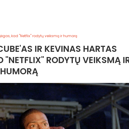
ėgas, kad "Netflix" rodytų veiksmą ir humorą
CUBE'AS IR KEVINAS HARTAS
D "NETFLIX" RODYTŲ VEIKSMĄ I
HUMORĄ