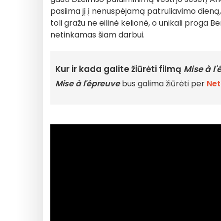
pasiima jį į nenuspėjamą patruliavimo dieną, i
toli gražu ne eilinė kelionė, o unikali proga Be
netinkamas šiam darbui.
Kur ir kada galite žiūrėti filmą
Mise à l
Mise à l'épreuve
bus galima žiūrėti per
Net