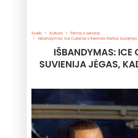
Sveiki
Kultūra
Filmai ir serialai
Išbandymas: Ice Cube'as ir Kevinas Hartas suvienija j
IŠBANDYMAS: ICE 
SUVIENIJA JĖGAS, KA