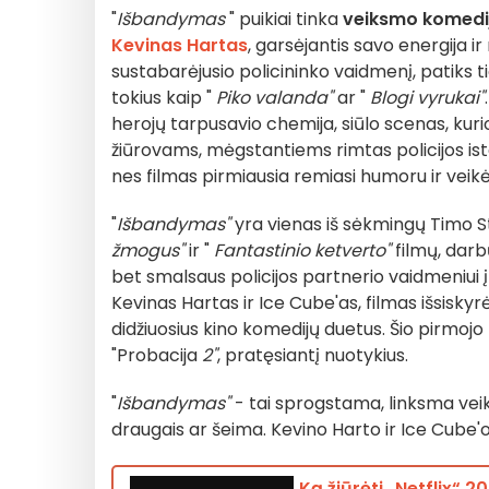
"
Išbandymas
" puikiai tinka
veiksmo komedi
Kevinas Hartas
, garsėjantis savo energija ir
sustabarėjusio policininko vaidmenį, patiks ti
tokius kaip "
Piko valanda"
ar "
Blogi vyrukai"
herojų tarpusavio chemija, siūlo scenas, kurio
žiūrovams, mėgstantiems rimtas policijos istor
nes filmas pirmiausia remiasi humoru ir veik
"
Išbandymas"
yra vienas iš sėkmingų Timo St
žmogus"
ir "
Fantastinio ketverto"
filmų, darb
bet smalsaus policijos partnerio vaidmeniui 
Kevinas Hartas ir Ice Cube'as, filmas išsis
didžiuosius kino komedijų duetus. Šio pirmoj
"Probacija
2"
, pratęsiantį nuotykius.
"
Išbandymas"
- tai sprogstama, linksma vei
draugais ar šeima. Kevino Harto ir Ice Cube'
Ką žiūrėti „Netflix“ 