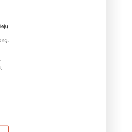
iejų
oną,
p
o,