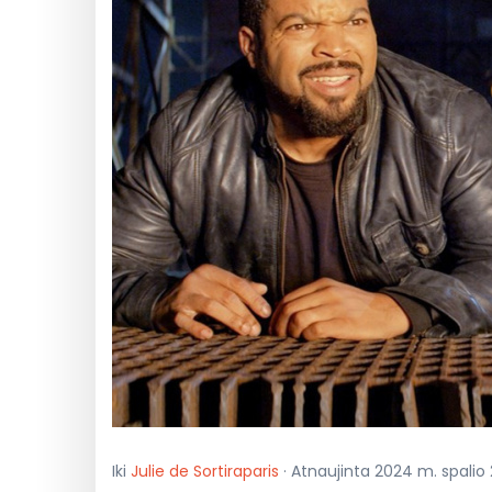
Iki
Julie de Sortiraparis
· Atnaujinta 2024 m. spalio 29