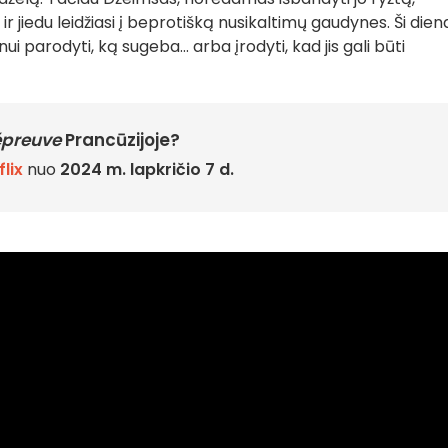
r jiedu leidžiasi į beprotišką nusikaltimų gaudynes. Ši dien
nui parodyti, ką sugeba... arba įrodyti, kad jis gali būti
'épreuve
Prancūzijoje?
flix
nuo
2024 m. lapkričio 7 d.