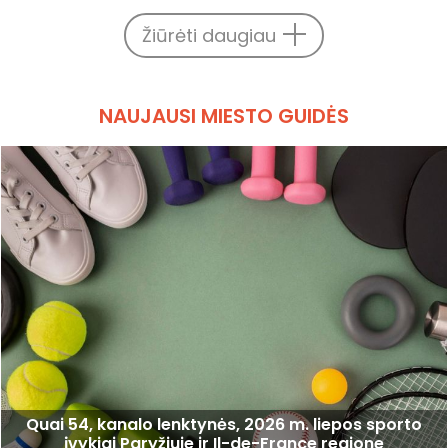
Žiūrėti daugiau
NAUJAUSI MIESTO GUIDĖS
Quai 54, kanalo lenktynės, 2026 m. liepos sporto
įvykiai Paryžiuje ir Il-de-France regione