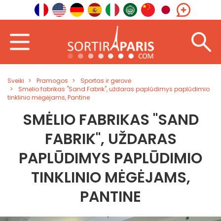
Sveiki
Pramogos
Sportas ir gerovė
Smėlio fabrikas "Sand Fabrik", uždaras paplūdimys paplūdimio
tinklinio mėgėjams, Pantine
SMĖLIO FABRIKAS "SAND
FABRIK", UŽDARAS
PAPLŪDIMYS PAPLŪDIMIO
TINKLINIO MĖGĖJAMS,
PANTINE