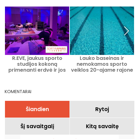
R.EVE, jaukus sporto
Lauko baseinas ir
studijos kokoną
nemokamos sporto
primenanti erdvė ir jos
veiklos 20-ajame rajone
išskirtiniai užsiėmimai,
šią vasarą 2026 m.
skirti visoms moterims
KOMENTARAI
Šiandien
Rytoj
Šį savaitgalį
Kitą savaitę