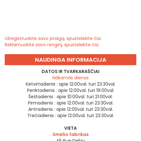
Užregistruokite savo įstaigą, spustelėkite čia
Reklamuokite savo renginį, spustelėkite čia
NAUDINGA INFORMACIJA
DATOS IR TVARKARAŠČIAI
Nākamās dienas
Ketvirtadienis :
apie 12:00val. turi 23:30val.
Penktadienis :
apie 12:00val. turi 19:00val.
Šeštadienis :
apie 10:00val. turi 21:00val.
Pirmadienis :
apie 12:00val. turi 23:30val.
Antradienis :
apie 12:00val. turi 23:30val.
Trečiadienis :
apie 12:00val. turi 23:30val.
VIETA
Smėlio fabrikas
45 Rue Delizy