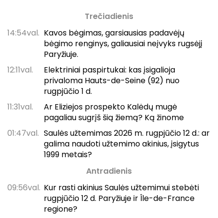
Trečiadienis
14:54val.
Kavos bėgimas, garsiausias padavėjų
bėgimo renginys, galiausiai neįvyks rugsėjį
Paryžiuje.
12:11val.
Elektriniai paspirtukai: kas įsigalioja
privaloma Hauts-de-Seine (92) nuo
rugpjūčio 1 d.
11:31val.
Ar Eliziejos prospekto Kalėdų mugė
pagaliau sugrįš šią žiemą? Ką žinome
01:47val.
Saulės užtemimas 2026 m. rugpjūčio 12 d.: ar
galima naudoti užtemimo akinius, įsigytus
1999 metais?
Antradienis
09:56val.
Kur rasti akinius Saulės užtemimui stebėti
rugpjūčio 12 d. Paryžiuje ir Île-de-France
regione?