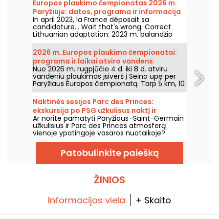
Europos plaukimo čempionatas 2026 m.
Paryžiuje: datos, programa ir informacija
In april 2023, la France déposait sa
apie varžybas
candidature... Wait that's wrong. Correct
Lithuanian adaptation: 2023 m. balandžio
mėn. Prancūzija pateikė paraišką priimti
2026 m. Europos plaukimo čempionatą.
2026 m. Europos plaukimo čempionatai:
Liepos 31 d.–rugpjūčio 16 d. Olimpinis
programa ir laikai atviro vandens
plaukimo centras kviečia jus palaikyti mūsų
Nuo 2026 m. rugpjūčio 4 d. iki 8 d. atviru
plaukimo rungtims
plaukikus. Štai visos žinios apie varžybas ir
vandeniu plaukimas įsiverš į Seino upę per
rungtis!
Paryžiaus Europos čempionatą. Tarp 5 km, 10
km ir mišrios estafetės geriausieji vandens
maratonininkai varžysis mitiniame gamtos
Naktinės sesijos Parc des Princes:
fone.
ekskursija po PSG užkulisus naktį ir
Ar norite pamatyti Paryžiaus–Saint-Germain
šventiška lauko tavernėlė su DJ setais
užkulisius ir Parc des Princes atmosferą
vienoje ypatingoje vasaros nuotaikoje?
Pasinaudokite naktinėmis sesijomis ir patekti
į stadioną naktį bei mėgautis daugybe
Patobulinkite paiešką
šventinių pramogų. Štai šios vasaros 2026
metų programa!
ŽINIOS
Informacijos viela
+ Skaito