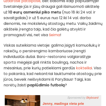
uždarose patalpose,
bet basomis kaip paplūdimyje!
Svetainėje jūs ir jūsų draugai gali išsinuomoti aikštelę
už
10 eurų asmeniui piko metu
(nuo 18 iki 24 val. ir
savaitgaliais) ir už 5 eurus nuo 12 iki 14 val. darbo
dienomis, ne moksleivių atostogų metu. Vaikų žaidimų
aikštelė įrengta taip, kad čia galėtų atvykti ir
pramogauti visi, net visa
šeima
!
Viskas suteikiama vietoje: galima įsigyti kamuoliukų ir
rakečių, o persirengimo kambariuose įrengti
individualūs dušai. Baro-restorano valgiaraštyje
sporto mėgėjai gali rinktis boulingą, nachos ir
mėsainius, prie kurių patiekiami gardūs
kokteiliai
. Viso
to pakanka, kad nekantriai lauktumėte atostogų prie
jūros, beveik neišvykdami iš Paryžiaus! Taigi, kas
norėtų žaisti
paplūdimio futbolą
?