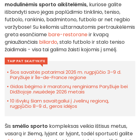
modulinėmis sporto aikštelėmis,
kuriose galite
išbandyti savo jėgas paplūdimio tinklinio, teniso,
futbolo, rankinio, badmintono, futbolo ar net regbio
varžybose! Su keliomis užtarnautomis pertraukėlėmis
greta esančiame
bare-restorane
ir kvapą
gniaužiančiais
biliardo
, stalo futbolo ir stalo teniso
žaidimais - visa tai galima žaisti kojomis į smėlį.
TAIP PAT SKAITYKITE
Šios savaitės patarimai 2026 m. rugpjūčio 3–9 d.
Paryžiuje ir Île-de-France regione
Gidas bėgimo ir maratonų renginiams Paryžiuje bei
Didžiojoje лишėdeje 2026 metais
10 išvykų šiam savaitgaliui į Jvelinų regioną,
rugpjūčio 8–9 d., geros idėjos
Šis
smėlio sporto
kompleksas veikia ištisus metus,
vasarą ir žiemą, lyjant ar lyjant, todėl sportuoti galite