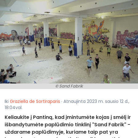
© Sand Fabrik
Iki
Graziella de Sortiraparis
· Atnaujinta 2023 m. sausio 12 d.,
18:04val.
Keliaukite į Pantiną, kad įmintumėte kojas į smėlį ir
išbandytumėte paplūdimio tinklinį "Sand Fabrik" -
uždarame paplūdimyje, kuriame taip pat yra