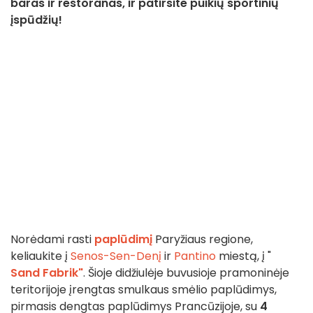
baras ir restoranas, ir patirsite puikių sportinių
įspūdžių!
Norėdami rasti
paplūdimį
Paryžiaus regione,
keliaukite į
Senos-Sen-Denį
ir
Pantino
miestą, į "
Sand Fabrik"
. Šioje didžiulėje buvusioje pramoninėje
teritorijoje įrengtas smulkaus smėlio paplūdimys,
pirmasis dengtas paplūdimys Prancūzijoje, su
4