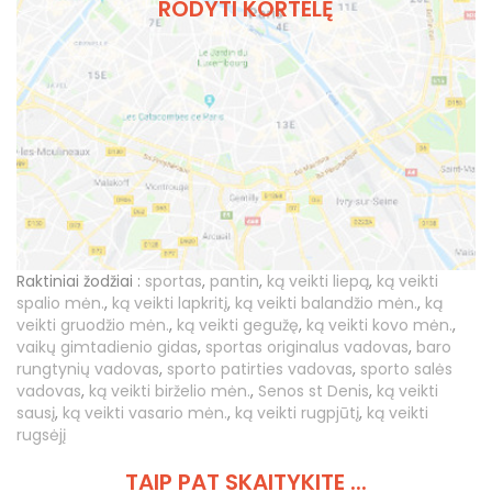
RODYTI KORTELĘ
Raktiniai žodžiai :
sportas
,
pantin
,
ką veikti liepą
,
ką veikti
spalio mėn.
,
ką veikti lapkritį
,
ką veikti balandžio mėn.
,
ką
veikti gruodžio mėn.
,
ką veikti gegužę
,
ką veikti kovo mėn.
,
vaikų gimtadienio gidas
,
sportas originalus vadovas
,
baro
rungtynių vadovas
,
sporto patirties vadovas
,
sporto salės
vadovas
,
ką veikti birželio mėn.
,
Senos st Denis
,
ką veikti
sausį
,
ką veikti vasario mėn.
,
ką veikti rugpjūtį
,
ką veikti
rugsėjį
TAIP PAT SKAITYKITE ...