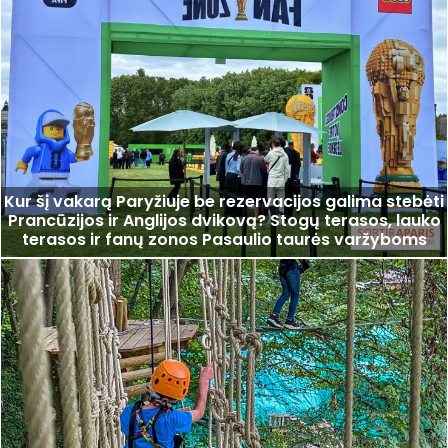
Kur šį vakarą Paryžiuje be rezervacijos galima stebėti
Prancūzijos ir Anglijos dvikovą? Stogų terasos, lauko
terasos ir fanų zonos Pasaulio taurės varžyboms