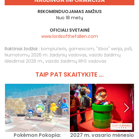
REKOMENDUOJAMAS AMŽIUS
Nuo 18 metų
OFICIALI SVETAINĖ
www.lordsofthefallen.com
Raktiniai žodžiai :
kompiuteris
,
gamescom
,
"Xbox" serija
,
ps5
,
Numatomų 2026 m. žaidynių vadovas
,
vaizdo žaidimų
išleidimai 2026 m.
,
vaizdo žaidimų RPG vadovas
TAIP PAT SKAITYKITE ...
Pokémon Pokopia:
2027 m. vasario mėnesio
T