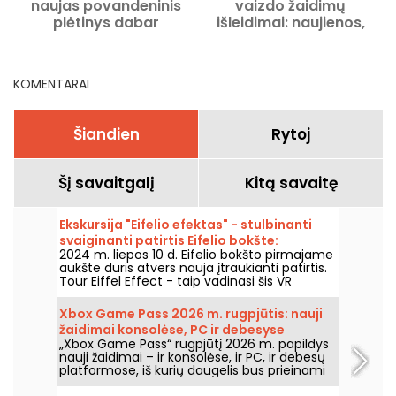
naujas povandeninis
vaizdo žaidimų
plėtinys dabar
išleidimai: naujienos,
prieinamas
kurių negalite praleisti
KOMENTARAI
Šiandien
Rytoj
Šį savaitgalį
Kitą savaitę
Ekskursija "Eifelio efektas" - stulbinanti
svaiginanti patirtis Eifelio bokšte:
2024 m. liepos 10 d. Eifelio bokšto pirmajame
nemokamas kuponas
aukšte duris atvers nauja įtraukianti patirtis.
Tour Eiffel Effect - taip vadinasi šis VR
komandinis žaidimas, kuriame dalyvausite
fantastiškame nuotykyje - atstatysite Eifelio
Xbox Game Pass 2026 m. rugpjūtis: nauji
bokštą ir skraidysite aplink jį paskutinę,
žaidimai konsolėse, PC ir debesyse
kulminacinę akimirką. Gera žinia ta, kad
„Xbox Game Pass“ rugpjūtį 2026 m. papildys
atidarymo dieną nuo liepos 10 iki 22 d.
nauji žaidimai – ir konsolėse, ir PC, ir debesų
visiems, turintiems bilietą pakilti į viršų, jis yra
platformose, iš kurių daugelis bus prieinami
nemokamas.
iš karto nuo jų išleidimo. Štai pagrindiniai