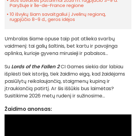
Šios savaitės patarimai 2026 m. rugpjūčio 3–9 d.
Paryžiuje ir Île-de-France regione
10 išvykų šiam savaitgaliui į Jvelinų regioną,
rugpjūčio 8–9 d., geros idėjos
Umbralas šiame opuse taip pat atlieka svarbų
vaidmenį: tai galių šaltinis, bet kartu ir pavojinga
aplinka, kurioje gyvena mirusieji ir pabaisos...
Su
Lords of the Fallen 2
CI Games siekia dar labiau
išplėsti tiek istoriją, tiek žaidimo eigą, kad žaidėjams
pasiūlytų reikalaujančią, staigmenų kupiną ir
įtraukiančią patirtį. Ar šis iššūkis bus laimėtas?
Susitikime 2026 metų rudenį ir sužinosime...
Žaidimo anonsas: