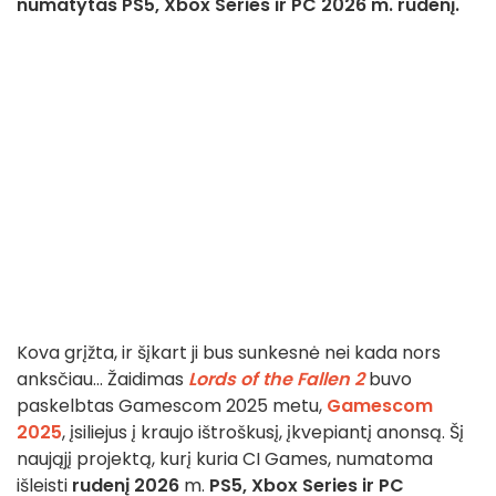
numatytas PS5, Xbox Series ir PC 2026 m. rudenį.
Kova grįžta, ir šįkart ji bus sunkesnė nei kada nors
anksčiau... Žaidimas
Lords of the Fallen 2
buvo
paskelbtas Gamescom 2025 metu,
Gamescom
2025
, įsiliejus į kraujo ištroškusį, įkvepiantį anonsą. Šį
naująjį projektą, kurį kuria CI Games, numatoma
išleisti
rudenį
2026
m.
PS5, Xbox Series ir PC