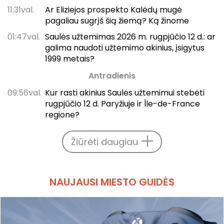
11:31val.
Ar Eliziejos prospekto Kalėdų mugė
pagaliau sugrįš šią žiemą? Ką žinome
01:47val.
Saulės užtemimas 2026 m. rugpjūčio 12 d.: ar
galima naudoti užtemimo akinius, įsigytus
1999 metais?
Antradienis
09:56val.
Kur rasti akinius Saulės užtemimui stebėti
rugpjūčio 12 d. Paryžiuje ir Île-de-France
regione?
Žiūrėti daugiau
NAUJAUSI MIESTO GUIDĖS