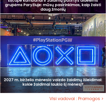
Escape kambariai ir žaidimų patirtys didelėms
grupėms Paryžiuje: mūsų pasirinkimas, kaip žaisti
daug žmonių
2027 m. birželio mėnesio vaizdo žaidimų išleidimai:
kokie žaidimai laukia šį mėnesį?
Visi vadovai : Pramogos >