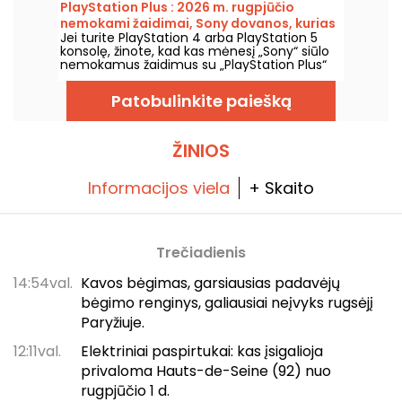
papildymai, kuriuos Microsoft paskelbė
PlayStation Plus : 2026 m. rugpjūčio
prenumeratoriams.
nemokami žaidimai, Sony dovanos, kurias
Jei turite PlayStation 4 arba PlayStation 5
tikrai norėsite nepraleisti
konsolę, žinote, kad kas mėnesį „Sony“ siūlo
nemokamus žaidimus su „PlayStation Plus“
prenumerata. Taigi, kokie žaidimai bus
dovanojami rugpjūčio 2026 metų mėnesiui?
Patobulinkite paiešką
Susipažinkite su šio mėnesio atranka.
ŽINIOS
Informacijos viela
+ Skaito
Trečiadienis
14:54val.
Kavos bėgimas, garsiausias padavėjų
bėgimo renginys, galiausiai neįvyks rugsėjį
Paryžiuje.
12:11val.
Elektriniai paspirtukai: kas įsigalioja
privaloma Hauts-de-Seine (92) nuo
rugpjūčio 1 d.