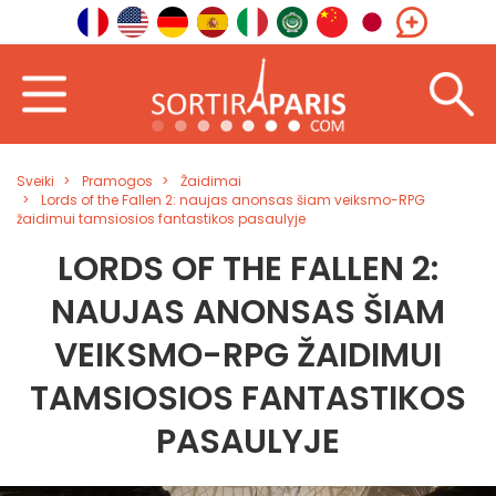
Sveiki
Pramogos
Žaidimai
Lords of the Fallen 2: naujas anonsas šiam veiksmo-RPG
žaidimui tamsiosios fantastikos pasaulyje
LORDS OF THE FALLEN 2:
NAUJAS ANONSAS ŠIAM
VEIKSMO-RPG ŽAIDIMUI
TAMSIOSIOS FANTASTIKOS
PASAULYJE