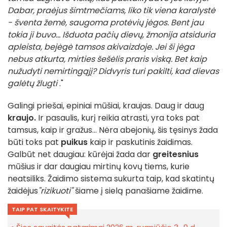
Dabar, praėjus šimtmečiams, liko tik viena karalystė
- šventa žemė, saugoma protėvių jėgos. Bent jau
tokia ji buvo... Išduota pačių dievų, žmonija atsiduria
apleista, bejėgė tamsos akivaizdoje. Jei ši jėga
nebus atkurta, mirties šešėlis praris viską. Bet kaip
nužudyti nemirtingąjį? Didvyris turi pakilti, kad dievas
galėtų žlugti
."
Galingi priešai, epiniai mūšiai, kraujas. Daug ir daug
kraujo.
Ir pasaulis, kurį reikia atrasti, yra toks pat
tamsus, kaip ir gražus... Nėra abejonių, šis tęsinys žada
būti toks pat
puikus
kaip ir paskutinis žaidimas.
Galbūt net daugiau: kūrėjai žada dar
greitesnius
mūšius ir dar daugiau mirtinų kovų tiems, kurie
neatsiliks. Žaidimo sistema sukurta taip, kad skatintų
žaidėjus
"rizikuoti"
šiame į sielą panašiame žaidime.
TAIP PAT SKAITYKITE