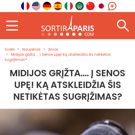
Sveiki
Naujienos
žinios
Midijos grįžta.... į Senos upę! Ką atskleidžia šis netikėtas
sugrįžimas?
MIDIJOS GRĮŽTA.... Į SENOS
UPĘ! KĄ ATSKLEIDŽIA ŠIS
NETIKĖTAS SUGRĮŽIMAS?