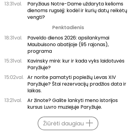
13:31val.
Paryžiaus Notre-Dame uždaryta kelioms
dienoms rugsėjį: kodėl ir kurių datų reikėtų
vengti?
Penktadienis
18:31val.
Paveldo dienos 2026: apsilankymai
Maubuisono abatijoje (95 rajonas),
programa
15:31val.
Kavinsky mirė: kur ir kada vyks laidotuvės
Paryžiuje?
15:02val.
Ar norite pamatyti popiežių Levas XIV
Paryžiuje? Štai rezervacijų pradžios data ir
laikas.
13:21val.
Ar žinote? Galite lankyti meno istorijos
kursus Luvro muziejuje Paryžiuje.
Žiūrėti daugiau