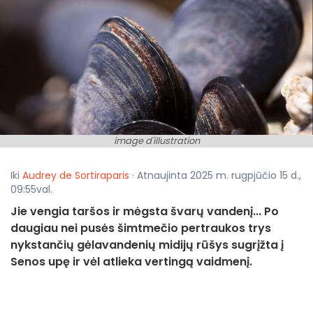
image d'illustration
Iki
Audrey de Sortiraparis
· Atnaujinta 2025 m. rugpjūčio 15 d.,
09:55val.
Jie vengia taršos ir mėgsta švarų vandenį... Po
daugiau nei pusės šimtmečio pertraukos trys
nykstančių gėlavandenių midijų rūšys sugrįžta į
Senos upę ir vėl atlieka vertingą vaidmenį.