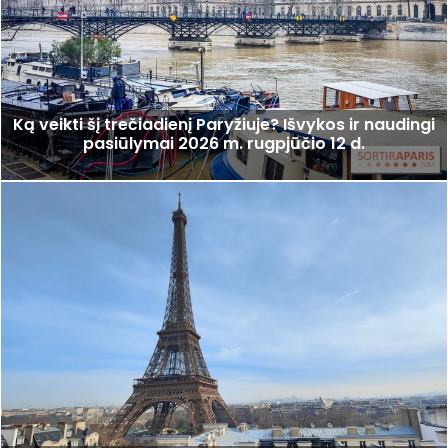
Ką veikti šį trečiadienį Paryžiuje? Išvykos ir naudingi
pasiūlymai 2026 m. rugpjūčio 12 d.