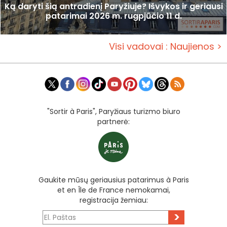
Ką daryti šią antradienį Paryžiuje? Išvykos ir geriausi
patarimai 2026 m. rugpjūčio 11 d.
Visi vadovai : Naujienos >
"Sortir à Paris", Paryžiaus turizmo biuro
partnerė:
Gaukite mūsų geriausius patarimus à Paris
et en Île de France nemokamai,
registracija žemiau:
>