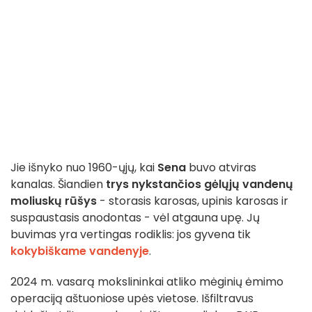
Jie išnyko nuo 1960-ųjų, kai
Sena
buvo atviras
kanalas. Šiandien
trys nykstančios gėlųjų vandenų
moliuskų rūšys
- storasis karosas, upinis karosas ir
suspaustasis anodontas - vėl atgauna upę. Jų
buvimas yra vertingas rodiklis: jos gyvena tik
kokybiškame vandenyje
.
2024 m. vasarą mokslininkai atliko mėginių ėmimo
operaciją aštuoniose upės vietose. Išfiltravus