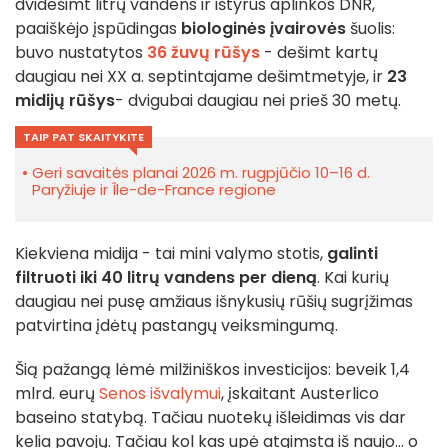
dvidešimt litrų vandens ir ištyrus aplinkos DNR,
paaiškėjo įspūdingas
biologinės įvairovės
šuolis:
buvo nustatytos
36 žuvų rūšys
- dešimt kartų
daugiau nei XX a. septintajame dešimtmetyje, ir
23
midijų rūšys
- dvigubai daugiau nei prieš 30 metų.
TAIP PAT SKAITYKITE
Geri savaitės planai 2026 m. rugpjūčio 10–16 d.
Paryžiuje ir Île-de-France regione
Kiekviena midija - tai mini valymo stotis,
galinti
filtruoti iki 40 litrų vandens per dieną
. Kai kurių
daugiau nei pusę amžiaus išnykusių rūšių sugrįžimas
patvirtina įdėtų pastangų veiksmingumą.
Šią pažangą lėmė milžiniškos investicijos: beveik 1,4
mlrd. eurų
Senos išvalymui
, įskaitant Austerlico
baseino statybą. Tačiau nuotekų išleidimas vis dar
kelia pavojų. Tačiau kol kas upė atgimsta iš naujo... o