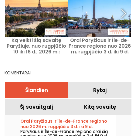
Ką veikti šią savaitę
Orai Paryžiaus ir Île-de-
Paryžiuje, nuo rugpjūčio
France regiono nuo 2026
10 iki 16 d., 2026 m.:
m. rugpjūčio 3 d. iki 9 d.
nepraleidžiami renginiai
KOMENTARAI
Šiandien
Rytoj
Šį savaitgalį
Kitą savaitę
Orai Paryžiaus ir Île-de-France regiono
nuo 2026 m. rugpjūčio 3 d. iki 9 d.
Paryžiaus ir Île-de-France regiono orai šią
savaitę, nuo 2026 m. rugpjūčio 3 d. iki 9 d.,