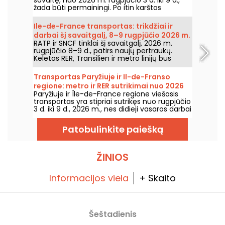
žada būti permainingi. Po itin karštos
pirmadienio, kai buvo rizika perkūnijų,
temperatūros laikysis palaipsniui kris, kol grįš
Ile-de-France transportas: trikdžiai ir
šiltesnis ir saulėtas oras savaitgalį.
darbai šį savaitgalį, 8–9 rugpjūčio 2026 m.
RATP ir SNCF tinklai šį savaitgalį, 2026 m.
rugpjūčio 8–9 d., patirs naujų pertraukų.
Keletas RER, Transilien ir metro linijų bus
paveiktos darbų ir laikino sustojimo;
pateikiame viską, ką reikia žinoti, kad
Transportas Paryžiuje ir Il-de-Franso
galėtumėte iš anksto suplanuoti keliones.
regione: metro ir RER sutrikimai nuo 2026
Paryžiuje ir Île-de-France regione viešasis
m. rugpjūčio 3 d. iki 9 d.
transportas yra stipriai sutrikęs nuo rugpjūčio
3 d. iki 9 d., 2026 m., nes didieji vasaros darbai
itin smarkiai paveikia kai kurias linijas,
praneša RATP ir SNCF.
Patobulinkite paiešką
ŽINIOS
Informacijos viela
+ Skaito
Šeštadienis