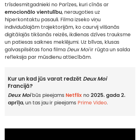
trīsdesmitgadnieki no Parīzes, kuri cīnās ar
emocionālo vientulību
, neraugoties uz
hiperkontaktu pasauli. Filma izseko viņu
individuālajām trajektorijām, ko caurvij vilšanās
digitālajās tikšanās reizēs, ikdienas dzīves trauksme
un patiesas saiknes meklējumi. Uz blīvas, klusas
galvaspilsētas fona filma
Deux Moi
ir rūgta un salda
refleksija par mūsdienu attiecībām.
Kur un kad jūs varat redzēt
Deux Moi
Francijā?
Deux Moi
būs pieejams
Netflix
no
2025. gada 2.
aprīļa
, un tas jau ir pieejams
Prime Video
.