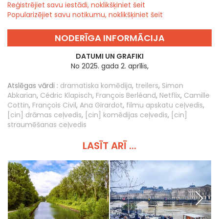
Reģistrējiet savu iestādi, noklikšķiniet šeit
Popularizējiet savu notikumu, noklikšķiniet šeit
NODERĪGA INFORMĀCIJA
DATUMI UN GRAFIKI
No 2025. gada 2. aprīlis,
Atslēgas vārdi :
dramatiska komēdija
,
treilers
,
Simon
Abkarian
,
Cédric Klapisch
,
François Berléand
,
Netflix
,
Camille
Cottin
,
François Civil
,
Ana Girardot
,
filmu apskatu ceļvedis
,
[cin] drāmas ceļvedis
,
[cin] komēdijas ceļvedis
,
[cin]
straumēšanas ceļvedis
LASĪT ARĪ ...