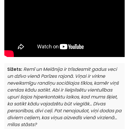
Sižets:
Remī un Melānija ir trīsdesmit gadus veci
un dzīvo vienā Parīzes rajonā. Viņai ir virkne
neveiksmīgu randiņu sociālajos tīklos, kamēr viņš
cenšas kādu satikt. Abi ir lielpilsētu vientulības
upuri šajos hiperkontaktu laikos, kad mums šķiet,
ka satikt kādu vajadzētu būt vieglāk... Divas
personības, divi ceļi. Pat nenojaušot, viņi dodas pa
diviem ceļiem, kas viņus aizvedīs vienā virzienā...
mīlas stāsts?