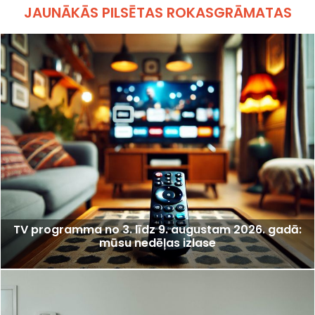
JAUNĀKĀS PILSĒTAS ROKASGRĀMATAS
TV programma no 3. līdz 9. augustam 2026. gadā:
mūsu nedēļas izlase