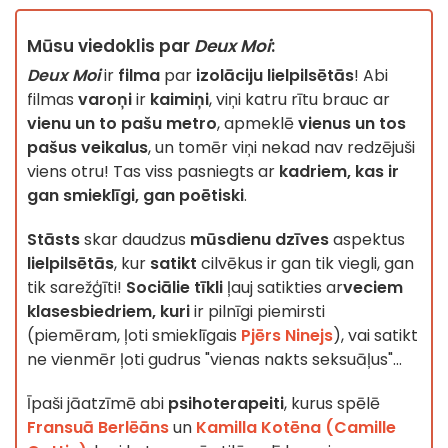
Mūsu viedoklis par
Deux Moi
:
Deux Moi
ir
filma
par
izolāciju lielpilsētās
! Abi
filmas
varoņi
ir
kaimiņi
, viņi katru rītu brauc ar
vienu un to pašu metro
, apmeklē
vienus un tos
pašus veikalus
, un tomēr viņi nekad nav redzējuši
viens otru! Tas viss pasniegts ar
kadriem, kas ir
gan smieklīgi, gan poētiski
.
Stāsts
skar daudzus
mūsdienu dzīves
aspektus
lielpilsētās
, kur
satikt
cilvēkus ir gan tik viegli, gan
tik sarežģīti!
Sociālie tīkli
ļauj satikties ar
veciem
klasesbiedriem, kuri
ir pilnīgi piemirsti
(piemēram, ļoti smieklīgais
Pjērs Ninejs
), vai satikt
ne vienmēr ļoti gudrus "vienas nakts seksuāļus"...
Īpaši jāatzīmē abi
psihoterapeiti
, kurus spēlē
Fransuā Berlēāns
un
Kamilla Kotēna (Camille