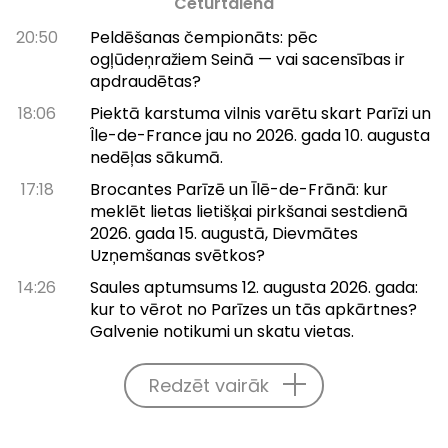
Ceturtdiena
20:50
Peldēšanas čempionāts: pēc
ogļūdeņražiem Seinā — vai sacensības ir
apdraudētas?
18:06
Piektā karstuma vilnis varētu skart Parīzi un
Île-de-France jau no 2026. gada 10. augusta
nedēļas sākumā.
17:18
Brocantes Parīzē un Īlē-de-Frānā: kur
meklēt lietas lietišķai pirkšanai sestdienā
2026. gada 15. augustā, Dievmātes
Uzņemšanas svētkos?
14:26
Saules aptumsums 12. augusta 2026. gada:
kur to vērot no Parīzes un tās apkārtnes?
Galvenie notikumi un skatu vietas.
Redzēt vairāk