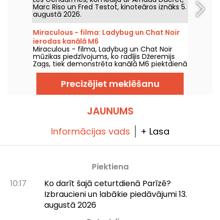
Marc Riso un Fred Testot, kinoteāros iznāks 5.
augustā 2026.
Miraculous - filma: Ladybug un Chat Noir
ierodas kanālā M6
Miraculous - filma, Ladybug un Chat Noir
mūzikas piedzīvojums, ko radījis Džeremijs
Zags, tiek demonstrēta kanālā M6 piektdienā
2026. gada 7. augustā plkst. 21:05.
Precizējiet meklēšanu
JAUNUMS
Informācijas vads
+ Lasa
Piektiena
10:17
Ko darīt šajā ceturtdienā Parīzē?
Izbraucieni un labākie piedāvājumi 13.
augustā 2026