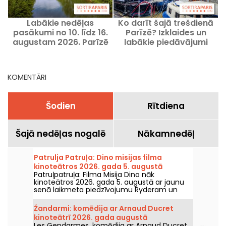
Labākie nedēļas
Ko darīt šajā trešdienā
pasākumi no 10. līdz 16.
Parīzē? Izklaides un
augustam 2026. Parīzē
labākie piedāvājumi
un Île-de-France reģionā
12.augusta 2026.
s
KOMENTĀRI
Šodien
Rītdiena
Šajā nedēļas nogalē
Nākamnedēļ
Patrulja Patruļa: Dino misijas filma
kinoteātros 2026. gada 5. augustā
Patruļpatruļa: Filma Misija Dino nāk
kinoteātros 2026. gada 5. augustā ar jaunu
senā laikmeta piedzīvojumu Ryderam un
viņa komandai.
Žandarmi: komēdija ar Arnaud Ducret
kinoteātrī 2026. gada augustā
Les Gendarmes, komēdija ar Arnaud Ducret,