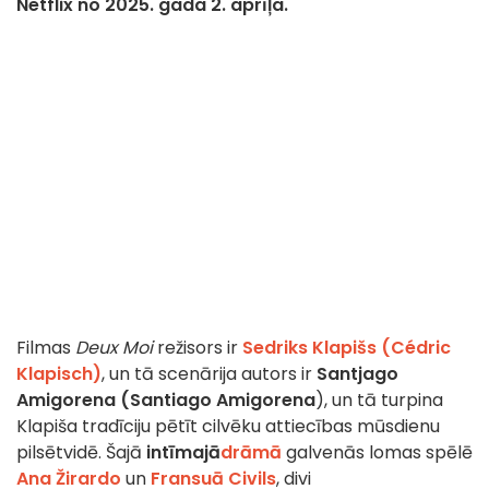
Netflix no 2025. gada 2. aprīļa.
Filmas
Deux Moi
režisors ir
Sedriks Klapišs (Cédric
Klapisch)
, un tā scenārija autors ir
Santjago
Amigorena (Santiago Amigorena
), un tā turpina
Klapiša tradīciju pētīt cilvēku attiecības mūsdienu
pilsētvidē. Šajā
intīmajā
drāmā
galvenās lomas spēlē
Ana Žirardo
un
Fransuā Civils
, divi