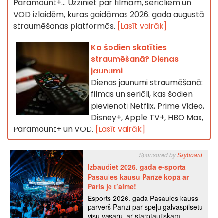
Paramount+… Uzziniet par filmām, seriāliem un
VOD izlaidēm, kuras gaidāmas 2026. gada augustā
straumēšanas platformās.
[Lasīt vairāk]
Ko šodien skatīties
straumēšanā? Dienas
jaunumi
Dienas jaunumi straumēšanā:
filmas un seriāli, kas šodien
pievienoti Netflix, Prime Video,
Disney+, Apple TV+, HBO Max,
Paramount+ un VOD.
[Lasīt vairāk]