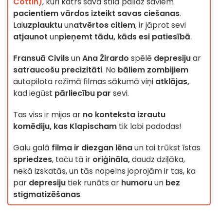
Cottin)
, kuri katrs savā stilā palīdz saviem
pacientiem
vārdos izteikt savas ciešanas
.
Lai
uzplauktu
un
atvērtos citiem
, ir jāprot sevi
atjaunot
un
pieņemt tādu, kāds esi patiesībā
.
Fransuā Civils
un
Ana Žirardo
spēlē
depresiju
ar
satraucošu precizitāti
. No
bāliem zombijiem
autopilota režīmā filmas sākumā viņi
atklājas,
kad iegūst
pārliecību par
sevi.
Tas viss ir mijas ar
no konteksta izrautu
komēdiju, kas
Klapischam
tik labi padodas!
Galu galā
filma ir diezgan lēna
un tai trūkst īstas
spriedzes
, taču tā ir
oriģināla,
daudz dziļāka,
nekā izskatās, un tās nopelns joprojām ir tas, ka
par
depresiju
tiek runāts ar
humoru
un
bez
stigmatizēšanas
.