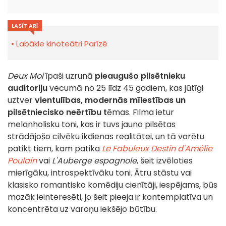
LASĪT ARĪ
Labākie kinoteātri Parīzē
Deux Moi
īpaši uzrunā
pieaugušo pilsētnieku
auditoriju
vecumā no 25 līdz 45 gadiem, kas jūtīgi
uztver
vientulības, modernās mīlestības un
pilsētniecisko neērtību t
ēmas. Filma ietur
melanholisku toni, kas ir tuvs jauno pilsētas
strādājošo cilvēku ikdienas realitātei, un tā varētu
patikt tiem, kam patika
Le Fabuleux Destin d'Amélie
Poulain
vai
L'Auberge espagnole
, šeit izvēloties
mierīgāku, introspektīvāku toni. Ātru stāstu vai
klasisko romantisko komēdiju cienītāji, iespējams, būs
mazāk ieinteresēti, jo šeit pieeja ir kontemplatīva un
koncentrēta uz varoņu iekšējo būtību.