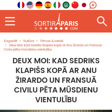
Sagaidīt
Kultūra
Filmas & seriāli
Deux Moi: kad Sedriks Klapišs kopā ar Anu Žirardo un Fransuā
Civilu pēta mūsdienu vientulību
DEUX MOI: KAD SEDRIKS
KLAPIŠS KOPĀ AR ANU
ŽIRARDO UN FRANSUĀ
CIVILU PĒTA MŪSDIENU
VIENTULĪBU