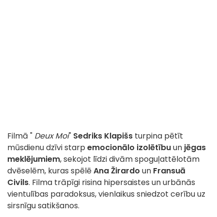
Filmā "
Deux Moi
"
Sedriks Klapišs
turpina pētīt
mūsdienu dzīvi starp
emocionālo izolētību
un
jēgas
meklējumiem
, sekojot līdzi divām spoguļattēlotām
dvēselēm, kuras spēlē
Ana Žirardo
un
Fransuā
Civils
. Filma trāpīgi risina hipersaistes un urbānās
vientulības paradoksus, vienlaikus sniedzot cerību uz
sirsnīgu satikšanos.