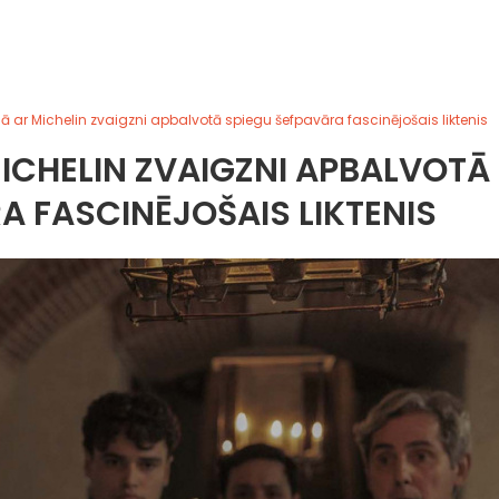
 ar Michelin zvaigzni apbalvotā spiegu šefpavāra fascinējošais liktenis
ICHELIN ZVAIGZNI APBALVOTĀ
A FASCINĒJOŠAIS LIKTENIS