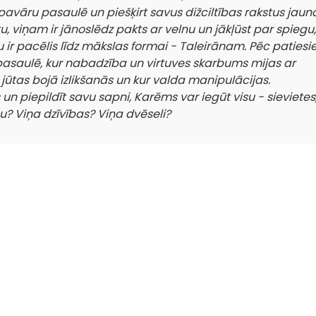
pavāru pasaulē un piešķirt savus dižciltības rakstus jaun
u, viņam ir jānoslēdz pakts ar velnu un jākļūst par spiegu,
u ir pacēlis līdz mākslas formai - Taleirānam. Pēc paties
pasaulē, kur nabadzība un virtuves skarbums mijas ar
jūtas bojā izlikšanās un kur valda manipulācijas.
n piepildīt savu sapni, Karēms var iegūt visu - sievietes
u? Viņa dzīvības? Viņa dvēseli?