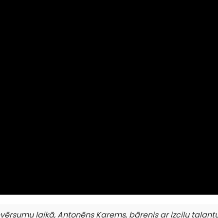
vērsumu laikā, Antonēns Karems, bārenis ar izcilu talantu