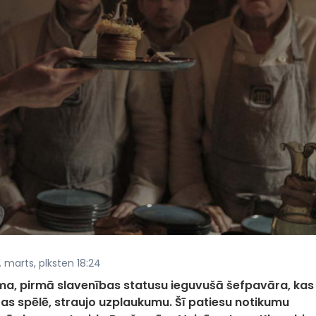
. marts, plksten 18:24
ma, pirmā slavenības statusu ieguvušā šefpavāra, kas
ras spēlē, straujo uzplaukumu. Šī patiesu notikumu