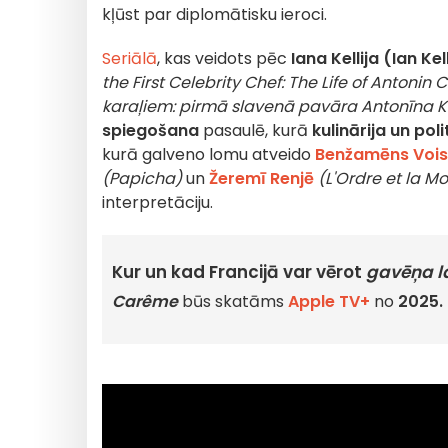
kļūst par diplomātisku ieroci.
Seriālā
, kas veidots pēc
Iana Kellija (Ian Kel
the First Celebrity Chef: The Life of Antonin
karaļiem: pirmā slavenā pavāra Antonīna 
spiegošana
pasaulē, kurā
kulinārija un pol
kurā galveno lomu atveido
Benžamēns Voi
(Papicha)
un
Žeremī Renjē
(L'Ordre et la M
interpretāciju.
Kur un kad Francijā var vērot
gavēņa l
Carême
būs skatāms
Apple TV+
no
2025. 