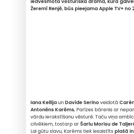
iedvesmotā vēsturiskā drāma, kurā galve
Žeremī Renjē, būs pieejama Apple TV+ no 2
Iana Kellija
un
Davide Serino
veidotā
Carê
Antonēns Karēms
, Parīzes bārenis ar nepa
vārdu ierakstīšanu vēsturē. Taču viņa ambīci
cilvēkiem, tostarp ar
Šarlu Morisu de Talje
Lai gūtu slavu, Karēms tiek iesaistīts
plašā i