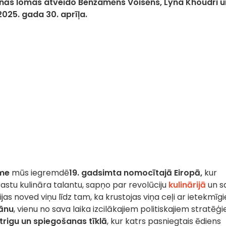
nās lomas atveido Benžamēns Voisēns, Lyna Khoudri u
025. gada 30. aprīļa.
me
mūs iegremdē
19. gadsimta nomocītajā Eiropā,
kur
rastu kulināra talantu, sapņo par revolūciju
kulinārijā
un s
jas noved viņu līdz tam, ka krustojas viņa ceļi ar ietekmīg
rānu
, vienu no sava laika izcilākajiem politiskajiem stratēģ
ntrigu un spiegošanas tīklā
, kur katrs pasniegtais ēdiens