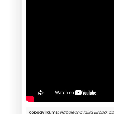
Kopsavilkums:
Napoleona laikā Eiropā, ap