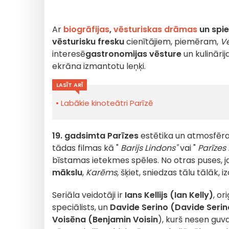
Ar
biogrāfijas
,
vēsturiskas drāmas
un spi
vēsturisku fresku
cienītājiem, piemēram,
Ve
interesē
gastronomijas vēsture
un kulinārij
ekrāna izmantotu leņķi.
LASĪT ARĪ
Labākie kinoteātri Parīzē
19. gadsimta Parīzes
estētika un atmosfēra
tādas filmas kā "
Barijs Lindons"
vai "
Parīzes
bīstamas ietekmes spēles. No otras puses, ja
mākslu
,
Karēms,
šķiet, sniedzas tālu tālāk, i
Seriāla veidotāji ir
Ians Kellijs (Ian Kelly)
, o
speciālists, un
Davide Serino (Davide Serin
Voisēna (Benjamin Voisin
), kurš nesen gu