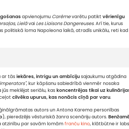
egošanas
apvienojumu
Carême
varētu patikt
vērienīgu
rsaļas,
Lielā
vai
Les Liaisons Dangereuses
. Arī tie, kurus
as politiskā loma Napoleona laikā, atradīs unikālu, reti kad
 ar tās
iekāres, intrigu un ambīciju
sajaukumu atgādina
 imperators"
, kur kāpšanu sabiedrībā vienmēr nosaka
 jūs meklējat seriālu, kas
koncentrējas tikai uz kulinārija
zceļot
cilvēka upurus, kas nonācis cīņā par varu
.
riģinālgrāmatas autors un Antona Karema personības
o
), pieredzējis vēsturiskā žanra scenāriju autors.
Benžam
va atzinību par savām lomām
franču kino
, klātbūtne ir lab