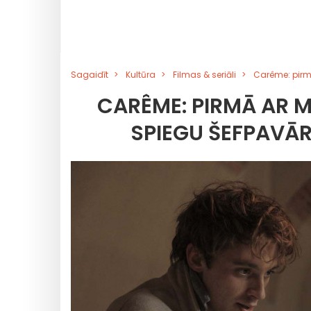
Sagaidīt
Kultūra
Filmas & seriāli
Carême: pirmā
CARÊME: PIRMĀ AR M
SPIEGU ŠEFPAVĀR