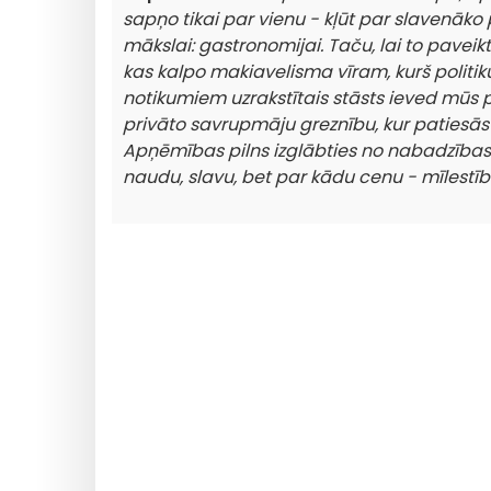
sapņo tikai par vienu - kļūt par slavenāko 
mākslai: gastronomijai. Taču, lai to paveikt
kas kalpo makiavelisma vīram, kurš politik
notikumiem uzrakstītais stāsts ieved mūs 
privāto savrupmāju greznību, kur patiesās 
Apņēmības pilns izglābties no nabadzības u
naudu, slavu, bet par kādu cenu - mīlestīb