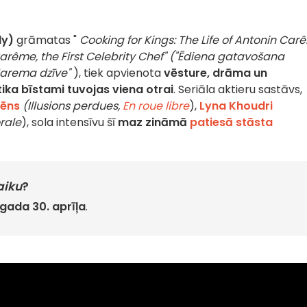
ly)
grāmatas "
Cooking for Kings: The Life of Antonin Car
 Carême, the First Celebrity Chef" ("Ēdiena gatavošana
Karema dzīve"
), tiek apvienota
vēsture, drāma un
itika bīstami tuvojas viena otrai
. Seriāla aktieru sastāvs,
sēns
(Illusions perdues,
En roue libre
),
Lyna Khoudri
orale
), sola intensīvu šī
maz zināmā
patiesā stāsta
aiku
?
gada 30. aprīļa
.