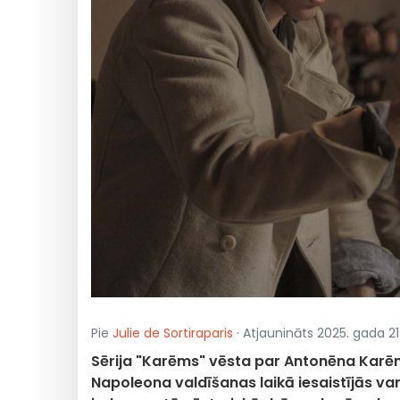
Pie
Julie de Sortiraparis
· Atjaunināts 2025. gada 21
Sērija "Karēms" vēsta par Antonēna Karē
Napoleona valdīšanas laikā iesaistījās va