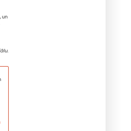
, un
s
ālu.
n
s