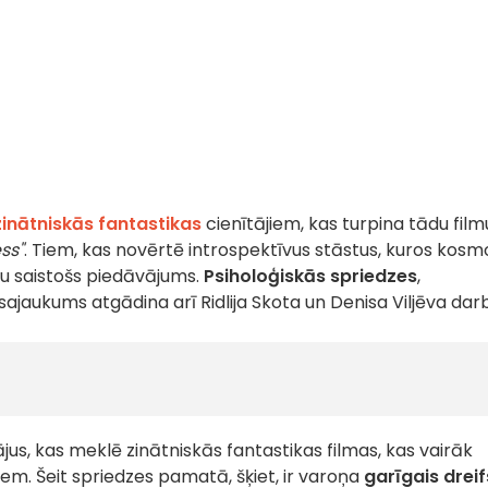
zinātniskās fantastikas
cienītājiem, kas turpina tādu film
ss"
. Tiem, kas novērtē introspektīvus stāstus, kuros kosm
ūtu saistošs piedāvājums.
Psiholoģiskās spriedzes
,
sajaukums atgādina arī Ridlija Skota un Denisa Viljēva dar
jus, kas meklē zinātniskās fantastikas filmas, kas vairāk
iem. Šeit spriedzes pamatā, šķiet, ir varoņa
garīgais dreif