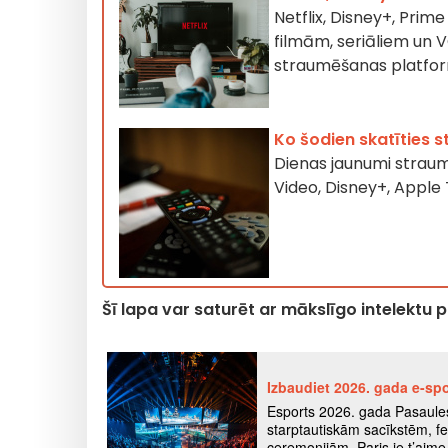
Netflix, Disney+, Pri
filmām, seriāliem un 
straumēšanas platfo
Ko šodien skatīties
Dienas jaunumi straumē
Video, Disney+, Appl
Šī lapa var saturēt ar mākslīgo intelektu 