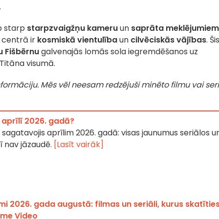
.
rp starp
starpzvaigžņu kameru
un
saprāta meklējumiem
 centrā ir
kosmiskā vientulība
un
cilvēciskās vājības
. Ši
u Fišbērnu
galvenajās lomās sola iegremdēšanos uz
 Titāna visumā.
 informāciju. Mēs vēl neesam redzējuši minēto filmu vai seri
 aprīlī 2026. gadā?
r sagatavojis aprīlim 2026. gadā: visas jaunumus seriālos u
ī nav jāzaudē.
[Lasīt vairāk]
 2026. gada augustā: filmas un seriāli, kurus skatītie
rime Video