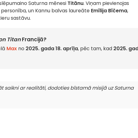
noslēpumaino Saturna mēnesi
Titānu
. Viņam pievienojas
no personība, un Kannu balvas laureāte
Emīlija Bīčema
,
ieru sastāvu.
on Titan
Francijā?
ālā
Max
no
2025. gada 18. aprīļa
, pēc tam, kad
2025. ga
 saikni ar realitāti, dodoties bīstamā misijā uz Saturna