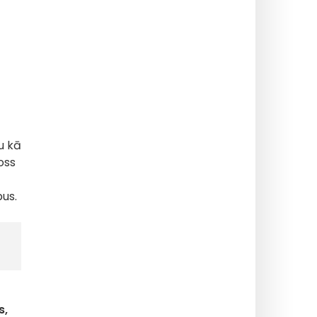
u kā
oss
bus.
s,