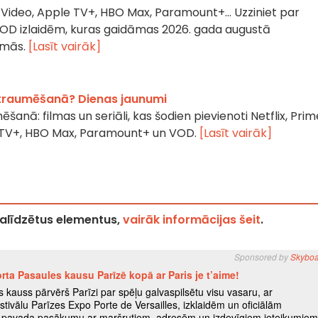
me Video, Apple TV+, HBO Max, Paramount+… Uzziniet par
VOD izlaidēm, kuras gaidāmas 2026. gada augustā
rmās.
[Lasīt vairāk]
 straumēšanā? Dienas jaunumi
šanā: filmas un seriāli, kas šodien pievienoti Netflix, Prim
e TV+, HBO Max, Paramount+ un VOD.
[Lasīt vairāk]
palīdzētus elementus,
vairāk informācijas šeit
.