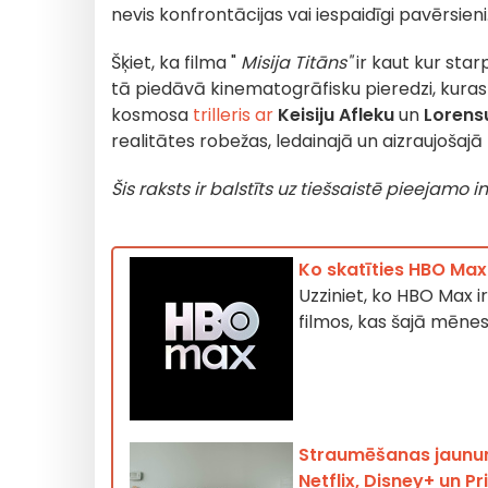
nevis konfrontācijas vai iespaidīgi pavērsieni
Šķiet, ka filma "
Misija Titāns"
ir kaut kur sta
tā piedāvā kinematogrāfisku pieredzi, kuras
kosmosa
trilleris ar
Keisiju Afleku
un
Lorens
realitātes robežas, ledainajā un aizraujošajā
Šis raksts ir balstīts uz tiešsaistē pieejamo
Ko skatīties HBO Max
Uzziniet, ko HBO Max i
filmos, kas šajā mēnes
Straumēšanas jaunumi
Netflix, Disney+ un P