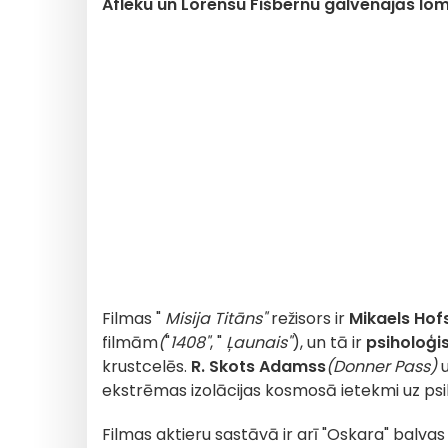
Afleku un Lorensu Fišbernu galvenajās lo
Filmas "
Misija Titāns"
režisors ir
Mikaels Hof
filmām
(
"
1408"
, "
Ļaunais"
), un tā ir
psiholoģi
krustcelēs.
R. Skots Adamss
(Donner Pass)
ekstrēmas izolācijas kosmosā ietekmi uz psi
Filmas aktieru sastāvā ir arī "Oskara" balvas