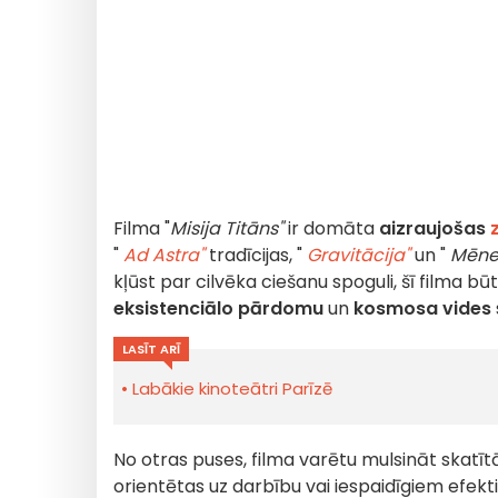
Filma "
Misija Titāns"
ir domāta
aizraujošas
"
Ad Astra"
tradīcijas
, "
Gravitācija"
un "
Mēne
kļūst par cilvēka ciešanu spoguli, šī filma b
eksistenciālo pārdomu
un
kosmosa vides
LASĪT ARĪ
Labākie kinoteātri Parīzē
No otras puses, filma varētu mulsināt skatītā
orientētas uz darbību vai iespaidīgiem efekt