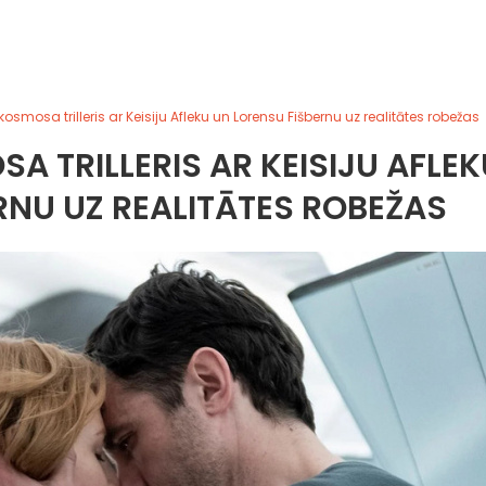
 kosmosa trilleris ar Keisiju Afleku un Lorensu Fišbernu uz realitātes robežas
SA TRILLERIS AR KEISIJU AFLE
RNU UZ REALITĀTES ROBEŽAS