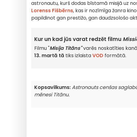
astronautu, kurš dodas bīstamā misijā uz 
Lorenss Fišbērns
, kas ir nozīmīga žanra ki
papildinot gan prestižo, gan daudzsološo akt
Kur un kad jūs varat redzēt filmu
Missi
Filmu "
Misija Titāns"
varēs noskatīties kan
13. martā tā
tiks izlaista
VOD
formātā.
Kopsavilkums:
Astronauts cenšas saglabāt
mēnesi Titānu.