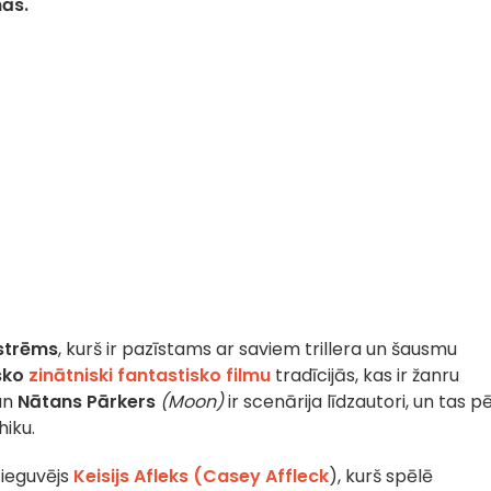
mās.
strēms
, kurš ir pazīstams ar saviem trillera un šausmu
sko
zinātniski fantastisko filmu
tradīcijās, kas ir žanru
un
Nātans Pārkers
(Moon)
ir scenārija līdzautori, un tas p
hiku.
 ieguvējs
Keisijs Afleks (Casey Affleck
)
, kurš spēlē