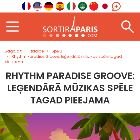
Sagaidīt
Izklaide
Spēļu
Rhythm Paradise Groove: leģendārā mūzikas spēle tagad
pieejama
RHYTHM PARADISE GROOVE:
LEĢENDĀRĀ MŪZIKAS SPĒLE
TAGAD PIEEJAMA