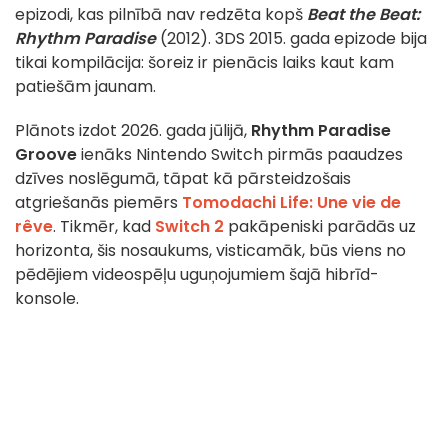
epizodi, kas pilnībā nav redzēta kopš
Beat the Beat:
Rhythm Paradise
(2012). 3DS 2015. gada epizode bija
tikai kompilācija: šoreiz ir pienācis laiks kaut kam
patiešām jaunam.
Plānots izdot 2026. gada jūlijā,
Rhythm Paradise
Groove
ienāks Nintendo Switch pirmās paaudzes
dzīves noslēgumā, tāpat kā pārsteidzošais
atgriešanās piemērs
Tomodachi Life: Une vie de
rêve
. Tikmēr, kad
Switch 2
pakāpeniski parādās uz
horizonta, šis nosaukums, visticamāk, būs viens no
pēdējiem videospēļu uguņojumiem šajā hibrīd-
konsole.