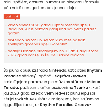
mini-spēlēm, absurdu humoru un pieejamu formulu
pēc vairākiem gadiem bez jaunas daļas.
LASĪT ARĪ
Video spēles 2026. gada jūlijā: šī mēneša spēļu
izlaidumi, kurus nekādā gadījumā nav vērts palaist
garām
Nintendo Switch un Switch 2: ko mēs pašlaik
spēlējam ģimenes spēļu konsolē?
Nedēļas labākie piedāvājumi no 3. līdz 9. augustam
2026. gadā Parīzē un Île-de-France reģionā
Šo jauno opusu izstrādā
Nintendo
, uzticoties
Rhythm
Paradise
sērijas
(
Japānā
- Rhythm Heaven
)
trakulīgajam garam, un pie mūzikas stūres ir
Mitsuo
Terada,
pazīstams arī ar pseidonīmu
Tsunku♂
, kurš
jau 2020. gadā izteica vēlmi iedvest jaunu elpu šai
sērijai
Switch
. Rezultāts? Paziņojums, kas sajūsmina
ilggadējos fanus, ar
Rhythm Paradise Groove
-