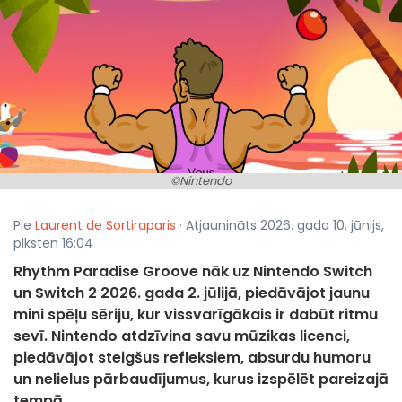
©Nintendo
Pie
Laurent de Sortiraparis
· Atjaunināts 2026. gada 10. jūnijs,
plksten 16:04
Rhythm Paradise Groove nāk uz Nintendo Switch
un Switch 2 2026. gada 2. jūlijā, piedāvājot jaunu
mini spēļu sēriju, kur vissvarīgākais ir dabūt ritmu
sevī. Nintendo atdzīvina savu mūzikas licenci,
piedāvājot steigšus refleksiem, absurdu humoru
un nelielus pārbaudījumus, kurus izspēlēt pareizajā
tempā.