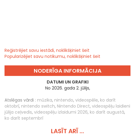
Reģistrējiet savu iestādi, noklikšķiniet šeit
Popularizējiet savu notikumu, noklikšķiniet šeit
NODERĪGA INFORMĀCIJA
DATUMI UN GRAFIKI
No 2026. gada 2. jūlijs,
Atslēgas vārdi :
mūzika
,
nintendo
,
videospēle
,
ko darīt
oktobrī
,
nintendo switch
,
Nintendo Direct
,
videospēļu laidieni
jūlija ceļvedis
,
videospēļu izlaidumi 2026
,
ko darīt augustā
,
ko darīt septembrī
LASĪT ARĪ ...