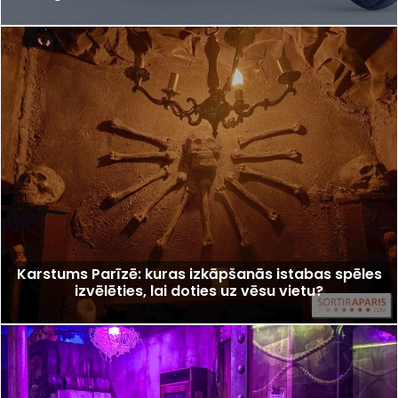
Karstums Parīzē: kuras izkāpšanās istabas spēles
izvēlēties, lai doties uz vēsu vietu?