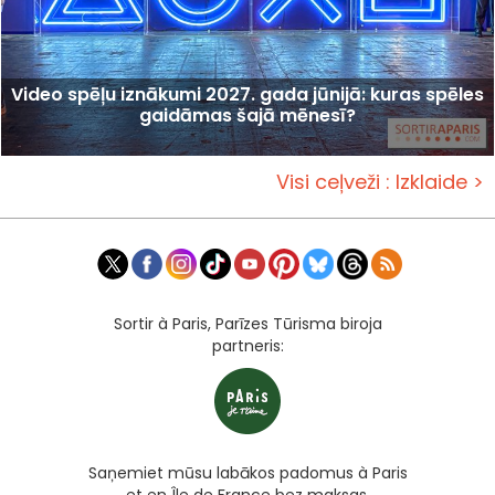
Video spēļu iznākumi 2027. gada jūnijā: kuras spēles
gaidāmas šajā mēnesī?
Visi ceļveži : Izklaide >
Sortir à Paris, Parīzes Tūrisma biroja
partneris:
Saņemiet mūsu labākos padomus à Paris
et en Île de France bez maksas,