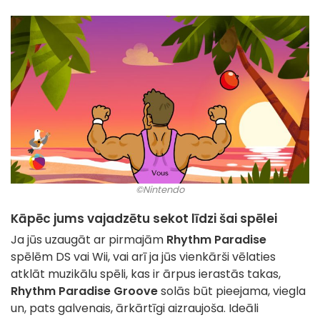
©Nintendo
Kāpēc jums vajadzētu sekot līdzi šai spēlei
Ja jūs uzaugāt ar pirmajām
Rhythm Paradise
spēlēm DS vai Wii, vai arī ja jūs vienkārši vēlaties
atklāt muzikālu spēli, kas ir ārpus ierastās takas,
Rhythm Paradise Groove
solās būt pieejama, viegla
un, pats galvenais, ārkārtīgi aizraujoša. Ideāli