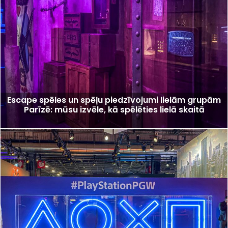
Escape spēles un spēļu piedzīvojumi lielām grupām
Parīzē: mūsu izvēle, kā spēlēties lielā skaitā