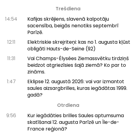
Trešdiena
14:54
Kafijas skrējiens, slavenā kalpotāju
sacensība, beigās nenotiks septembrī
Parīzē.
12:11
Elektriskie skrejriteņi: kas no 1. augusta kļūst
obligāti Hauts-de-Seine (92)
11:31
Vai Champs-Élysées Ziemassvētku tirdziņš
beidzot atgriezīsies šajā ziemā? Ko par to
zināms.
1:47
Eklipse 12. augustā 2026: vai var izmantot
saules aizsargbrilles, kuras iegādātas 1999.
gadā?
Otrdiena
9:56
Kur iegādāties brilles Saules aptumsuma
skatīšanai 12. augusta Parīzē un Île-de-
France reģionā?