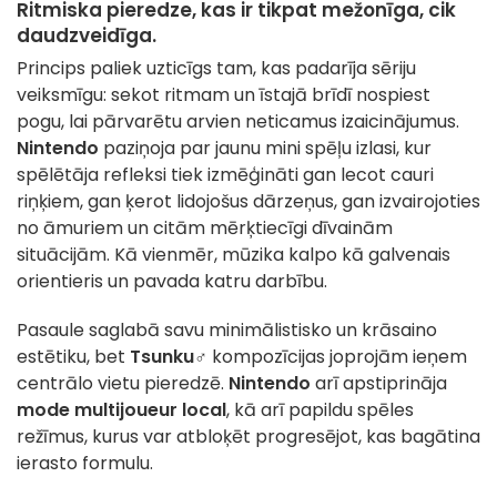
Ritmiska pieredze, kas ir tikpat mežonīga, cik
daudzveidīga.
Princips paliek uzticīgs tam, kas padarīja sēriju
veiksmīgu: sekot ritmam un īstajā brīdī nospiest
pogu, lai pārvarētu arvien neticamus izaicinājumus.
Nintendo
paziņoja par jaunu mini spēļu izlasi, kur
spēlētāja refleksi tiek izmēģināti gan lecot cauri
riņķiem, gan ķerot lidojošus dārzeņus, gan izvairojoties
no āmuriem un citām mērķtiecīgi dīvainām
situācijām. Kā vienmēr, mūzika kalpo kā galvenais
orientieris un pavada katru darbību.
Pasaule saglabā savu minimālistisko un krāsaino
estētiku, bet
Tsunku♂
kompozīcijas joprojām ieņem
centrālo vietu pieredzē.
Nintendo
arī apstiprināja
mode multijoueur local
, kā arī papildu spēles
režīmus, kurus var atbloķēt progresējot, kas bagātina
ierasto formulu.