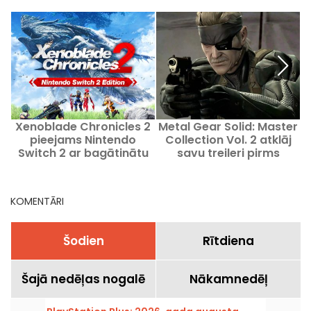
Xenoblade Chronicles 2
Metal Gear Solid: Master
K
pieejams Nintendo
Collection Vol. 2 atklāj
Switch 2 ar bagātinātu
savu treileri pirms
i
izdevumu
iznākšanas.
KOMENTĀRI
Šodien
Rītdiena
Šajā nedēļas nogalē
Nākamnedēļ