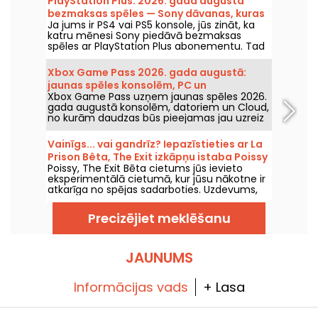
PlayStation Plus: 2026. gada augusta
bezmaksas spēles — Sony dāvanas, kuras
Ja jums ir PS4 vai PS5 konsole, jūs zināt, ka
noteikti nevajag palaist garām
katru mēnesi Sony piedāvā bezmaksas
spēles ar PlayStation Plus abonementu. Tad
kādas ir augusta 2026. gada bezmaksas
spēles? Iepazīstieties ar šī mēneša izlasi.
Xbox Game Pass 2026. gada augustā:
jaunas spēles konsolēm, PC un
Xbox Game Pass uzņem jaunas spēles 2026.
mākoņpakalpojumā
gada augustā konsolēm, datoriem un Cloud,
no kurām daudzas būs pieejamas jau uzreiz
izlaižot. Šie ir galvenie papildinājumi, kurus
Microsoft paziņojis šī pakalpojuma
Vainīgs... vai gandrīz? Iepazīstieties ar La
abonentiem.
Prison Bêta, The Exit izkāpņu istaba Poissy
Poissy, The Exit Bēta cietums jūs ievieto
eksperimentālā cietumā, kur jūsu nākotne ir
atkarīga no spējas sadarboties. Uzdevums,
kas pārveido izbēgšanas motīvu ar oriģinālu
sižetu.
Precizējiet meklēšanu
JAUNUMS
Informācijas vads
+ Lasa