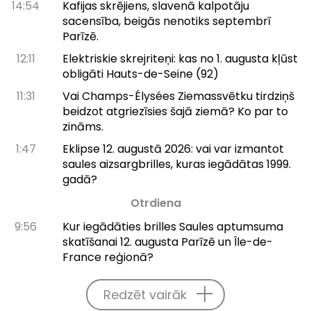
14:54
Kafijas skrējiens, slavenā kalpotāju
sacensība, beigās nenotiks septembrī
Parīzē.
12:11
Elektriskie skrejriteņi: kas no 1. augusta kļūst
obligāti Hauts-de-Seine (92)
11:31
Vai Champs-Élysées Ziemassvētku tirdziņš
beidzot atgriezīsies šajā ziemā? Ko par to
zināms.
1:47
Eklipse 12. augustā 2026: vai var izmantot
saules aizsargbrilles, kuras iegādātas 1999.
gadā?
Otrdiena
9:56
Kur iegādāties brilles Saules aptumsuma
skatīšanai 12. augusta Parīzē un Île-de-
France reģionā?
Redzēt vairāk