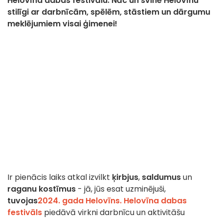
Helovīna dabas festivālu. Nāc un svinē Helovīnu
stilīgi ar darbnīcām, spēlēm, stāstiem un dārgumu
meklējumiem visai ģimenei!
Ir pienācis laiks atkal izvilkt
ķirbjus
,
saldumus
un
raganu kostīmus
- jā, jūs esat uzminējuši,
tuvojas
2024. gada Helovīns.
Helovīna dabas
festivāls
piedāvā virkni darbnīcu un aktivitāšu