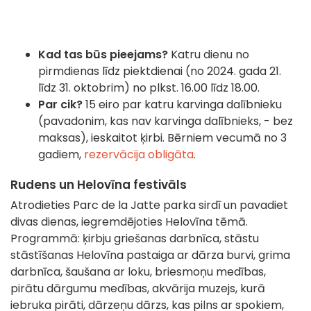
Kad tas būs pieejams?
Katru dienu no
pirmdienas līdz piektdienai (no 2024. gada 21.
līdz 31. oktobrim) no plkst. 16.00 līdz 18.00.
Par cik?
15 eiro par katru karvinga dalībnieku
(pavadonim, kas nav karvinga dalībnieks, - bez
maksas), ieskaitot ķirbi. Bērniem vecumā no 3
gadiem,
rezervācija obligāta
.
Rudens un Helovīna festivāls
Atrodieties Parc de la Jatte parka sirdī un pavadiet
divas dienas, iegremdējoties Helovīna tēmā.
Programmā: ķirbju griešanas darbnīca, stāstu
stāstīšanas Helovīna pastaiga ar dārza burvi, grima
darbnīca, šaušana ar loku, briesmoņu medības,
pirātu dārgumu medības, akvārija muzejs, kurā
iebruka pirāti, dārzeņu dārzs, kas pilns ar spokiem,