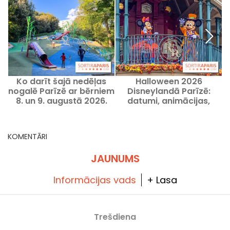
Ko darīt šajā nedēļas
Halloween 2026
nogalē Parīzē ar bērniem
Disneylandā Parīzē:
n
8. un 9. augustā 2026.
datumi, animācijas,
gadā?
izrādes, programma
KOMENTĀRI
JAUNUMS
Informācijas vads
+ Lasa
Trešdiena