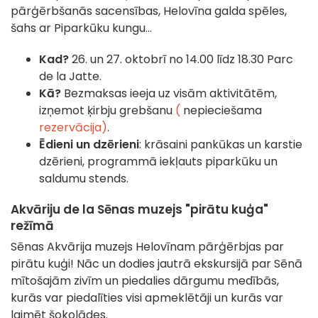
pārģērbšanās sacensības, Helovīna galda spēles,
šahs ar Piparkūku kungu...
Kad?
26. un 27. oktobrī no 14.00 līdz 18.30 Parc
de la Jatte.
Kā?
Bezmaksas ieeja uz visām aktivitātēm,
izņemot ķirbju grebšanu
(
nepieciešama
rezervācija)
.
Ēdieni un dzērieni
: krāsaini pankūkas un karstie
dzērieni, programmā iekļauts piparkūku un
saldumu stends.
Akvāriju de la Sēnas muzejs "pirātu kuģa"
režīmā
Sēnas Akvārija muzejs Helovīnam pārģērbjas par
pirātu kuģi! Nāc un dodies jautrā ekskursijā par Sēnā
mītošajām zivīm un piedalies dārgumu medībās,
kurās var piedalīties visi apmeklētāji un kurās var
laimēt šokolādes.