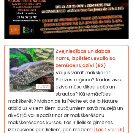
Zvejniecības un dabas
nams, izpētiet Levalloisa
zemūdens dzīvi (92)
Vai jūs varat makšķerēt
Parīzes reģionā? Kādas zivis
dzīvo mūsu dīķos, upēs un
strautos? Kā iemācīties
makšķerēt? Maison de la Pêche et de la Nature
atbild uz visiem šiem jautājumiem savā muzejā un
akvārijā vai iepazīstinot ar makšķerēšanu
makšķerēšanas kursos. Tas ir lielisks ģimenes
izbrauciens gan lieliem, gan maziem!
[Lasīt vairāk]