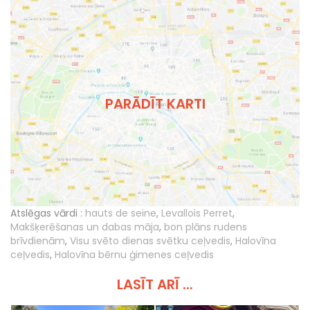
PARĀDĪT KARTI
Atslēgas vārdi :
hauts de seine
,
Levallois Perret
,
Makšķerēšanas un dabas māja
,
bon plāns rudens
brīvdienām
,
Visu svēto dienas svētku ceļvedis
,
Halovīna
ceļvedis
,
Halovīna bērnu ģimenes ceļvedis
LASĪT ARĪ ...