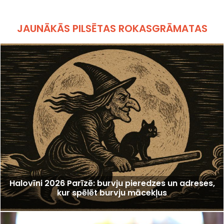
JAUNĀKĀS PILSĒTAS ROKASGRĀMATAS
Halovīni 2026 Parīzē: burvju pieredzes un adreses,
kur spēlēt burvju mācekļus