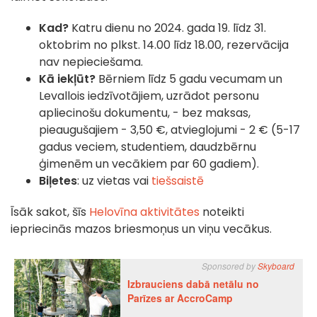
Kad?
Katru dienu no 2024. gada 19. līdz 31.
oktobrim no plkst. 14.00 līdz 18.00, rezervācija
nav nepieciešama.
Kā iekļūt?
Bērniem līdz 5 gadu vecumam un
Levallois iedzīvotājiem, uzrādot personu
apliecinošu dokumentu, - bez maksas,
pieaugušajiem - 3,50 €, atvieglojumi - 2 € (5-17
gadus veciem, studentiem, daudzbērnu
ģimenēm un vecākiem par 60 gadiem).
Biļetes
: uz vietas vai
tiešsaistē
Īsāk sakot, šīs
Helovīna aktivitātes
noteikti
iepriecinās mazos briesmoņus un viņu vecākus.