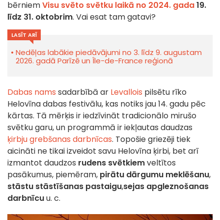
bērniem
Visu svēto svētku laikā no 2024. gada
19.
līdz 31. oktobrim
. Vai esat tam gatavi?
LASĪT ARĪ
Nedēļas labākie piedāvājumi no 3. līdz 9. augustam
2026. gadā Parīzē un Île-de-France reģionā
Dabas nams
sadarbībā ar
Levallois
pilsētu rīko
Helovīna dabas festivālu, kas notiks jau 14. gadu pēc
kārtas. Tā mērķis ir iedzīvināt tradicionālo mirušo
svētku garu, un programmā ir iekļautas daudzas
ķirbju grebšanas darbnīcas
. Topošie griezēji tiek
aicināti ne tikai izveidot savu Helovīna ķirbi, bet arī
izmantot daudzos
rudens svētkiem
veltītos
pasākumus, piemēram,
pirātu dārgumu meklēšanu
,
stāstu stāstīšanas pastaigu
,
sejas apgleznošanas
darbnīcu
u. c.