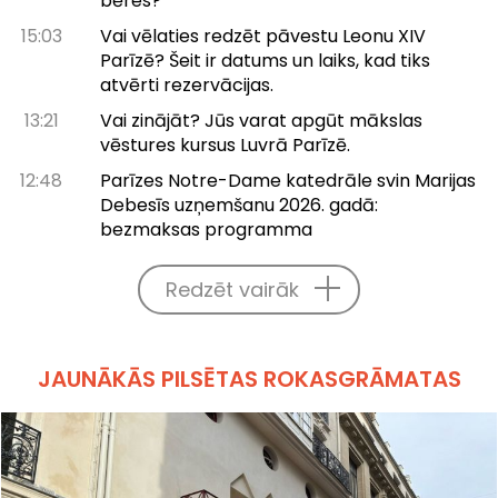
bēres?
15:03
Vai vēlaties redzēt pāvestu Leonu XIV
Parīzē? Šeit ir datums un laiks, kad tiks
atvērti rezervācijas.
13:21
Vai zinājāt? Jūs varat apgūt mākslas
vēstures kursus Luvrā Parīzē.
12:48
Parīzes Notre-Dame katedrāle svin Marijas
Debesīs uzņemšanu 2026. gadā:
bezmaksas programma
Redzēt vairāk
JAUNĀKĀS PILSĒTAS ROKASGRĀMATAS