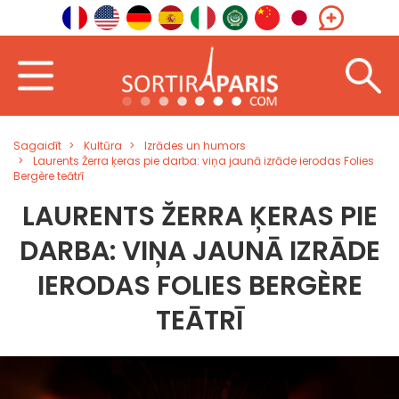
Sagaidīt
Kultūra
Izrādes un humors
Laurents Žerra ķeras pie darba: viņa jaunā izrāde ierodas Folies
Bergère teātrī
LAURENTS ŽERRA ĶERAS PIE
DARBA: VIŅA JAUNĀ IZRĀDE
IERODAS FOLIES BERGÈRE
TEĀTRĪ