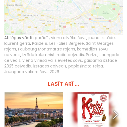
Atslēgas vārdi :
parādīt
,
viena cilvēka šovs
,
jauna izstāde
,
laurent gerra
,
Parīze 9
,
Les Folies Bergère
,
Saint Georges
rajons
,
Faubourg Montmartre rajons
,
komēdijas šovu
ceļvedis
,
Izrāde kolumnisti radio ceļvedis
,
Parīze
,
Jaungada
ceļvedis
,
viena vīrieša vai sievietes šovs
,
gaidāmā izstāde
2025 ceļvedis
,
izstādes ceļvedis
,
paplašināta telpa
,
Jaungada vakara šovs 2026
LASĪT ARĪ ...