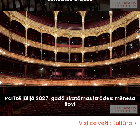
Parīzē jūlijā 2027. gadā skatāmas izrādes: mēneša
šovi
Visi ceļveži : Kultūra >