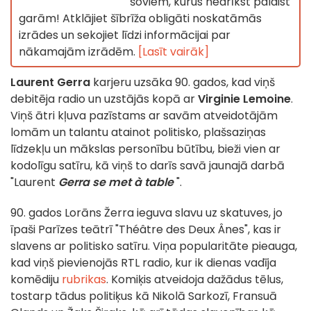
šoviem, kurus nedrīkst palaist
garām! Atklājiet šībrīža obligāti noskatāmās
izrādes un sekojiet līdzi informācijai par
nākamajām izrādēm.
[Lasīt vairāk]
Laurent Gerra
karjeru uzsāka 90. gados, kad viņš
debitēja radio un uzstājās kopā ar
Virginie Lemoine
.
Viņš ātri kļuva pazīstams ar savām atveidotājām
lomām un talantu atainot politisko, plašsaziņas
līdzekļu un mākslas personību būtību, bieži vien ar
kodolīgu satīru, kā viņš to darīs savā jaunajā darbā
"Laurent
Gerra se met à table
".
90. gados Lorāns Žerra ieguva slavu uz skatuves, jo
īpaši Parīzes teātrī "Théâtre des Deux Ânes", kas ir
slavens ar politisko satīru. Viņa popularitāte pieauga,
kad viņš pievienojās RTL radio, kur ik dienas vadīja
komēdiju
rubrikas
. Komiķis atveidoja dažādus tēlus,
tostarp tādus politiķus kā Nikolā Sarkozī, Fransuā