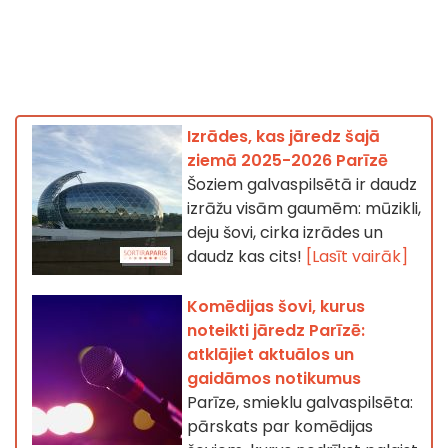
Izrādes, kas jāredz šajā
ziemā 2025-2026 Parīzē
Šoziem galvaspilsētā ir daudz
izrāžu visām gaumēm: mūzikli,
deju šovi, cirka izrādes un
daudz kas cits!
[Lasīt vairāk]
Komēdijas šovi, kurus
noteikti jāredz Parīzē:
atklājiet aktuālos un
gaidāmos notikumus
Parīze, smieklu galvaspilsēta:
pārskats par komēdijas