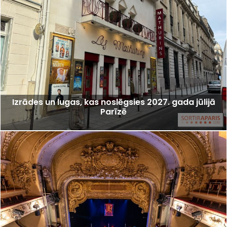
Izrādes un lugas, kas noslēgsies 2027. gada jūlijā
Parīzē