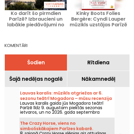
Ko darīt šo pirmdien
Kinky Boots Folies
Parīzē? Izbraucieni un
Bergère: Cyndi Lauper
labākie piedāvājumi no
mūzikls uzstājas Parīzē
2026. gada 10. augusta
KOMENTĀRI
Šodien
Rītdiena
Šajā nedēļas nogalē
Nākamnedēļ
Lauvas karalis: mūzikls atgriežas ar 6.
sezonu teātrī Mogadora – mūsu recenzija
Lauvas karalis gaida jūs Mogadora teātrī
Parīzē līdz 9. augustam piektās sezonas
ietvaros, un no 2026. gada septembra
uzsāks sestās sezonas, vairāk nekā desmit
gadus pēc pēdējās izrādes šajā Parīzes zālē.
The Crazy Horse, viens no
Mēs to esam redzējuši, jums visu pastāstām!
simboliskākajiem Parīzes kabarē.
8. rajonā Crazy Horse slēpjas aiz atturīgas