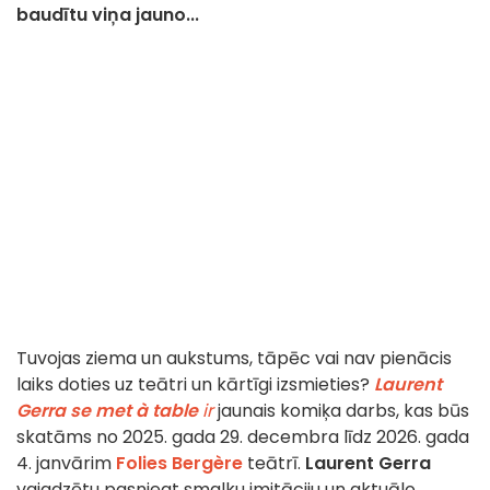
baudītu viņa jauno...
Tuvojas ziema un aukstums, tāpēc vai nav pienācis
laiks doties uz teātri un kārtīgi izsmieties?
Laurent
Gerra se met à table
ir
jaunais komiķa darbs, kas būs
skatāms no 2025. gada 29. decembra līdz 2026. gada
4. janvārim
Folies Bergère
teātrī.
Laurent Gerra
vajadzētu pasniegt smalku imitāciju un aktuālo