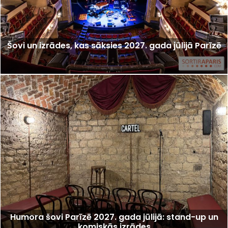
Šovi un izrādes, kas sāksies 2027. gada jūlijā Parīzē
Humora šovi Parīzē 2027. gada jūlijā: stand-up un
komiskās izrādes