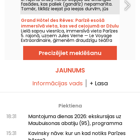
fasādes, kas paliek (gandrīz) nepamanīta.
Tomēr, tiklīdz ieejat pa ieejas durvīm, jūs
pārcelsieties pavisam citā atmosfērā, jo jūs
varēsiet vērot brīnišķīgu šovu ar dejām,
Grand Hôtel des Rêves: Parīzē esošā
priekšnesumiem un izgaismotu dekorāciju.
immersīvā vieta, kas ved ceļojumā ar Džulu
Lielā sapņu viesnīca, immersīvā vieta Parīzes
Vernu
5. rajonā, uzņem Jules Verne — Le Voyage
Extraordinaire, ģimenēm draudzīgu teātra
ceļojumu ar 360° dekoriem. Šī adrese ir
domāta vairāku immersīvu izrāžu
Precizējiet meklēšanu
uzņemšanai, tostarp Ziemassvētkiem veltītai
jaunradei.
JAUNUMS
Informācijas vads
+ Lasa
Piektiena
18:31
Mantojuma dienas 2026: ekskursijas uz
Maubuisonas abatiju (95), programma
15:31
Kavinsky nāve: kur un kad notiks Parīzes