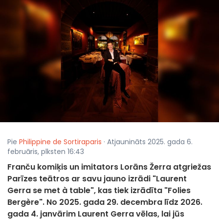
Pie
Philippine de Sortiraparis
· Atjaunināts 2025. gada 6.
februāris, plksten 16:43
Franču komiķis un imitators Lorāns Žerra atgriežas
Parīzes teātros ar savu jauno izrādi "Laurent
Gerra se met à table", kas tiek izrādīta "Folies
Bergère". No 2025. gada 29. decembra līdz 2026.
gada 4. janvārim Laurent Gerra vēlas, lai jūs