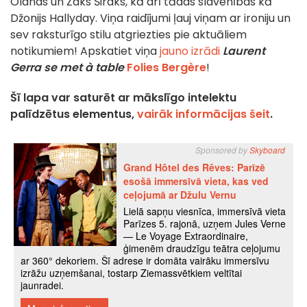
Olands un Žaks Širaks, kā arī tādas slavenības kā
Džonijs Hallyday. Viņa raidījumi ļauj viņam ar ironiju un
sev raksturīgo stilu atgriezties pie aktuāliem
notikumiem! Apskatiet viņa
jauno izrādi
Laurent
Gerra se met à table
Folies Bergère
!
Šī lapa var saturēt ar mākslīgo intelektu
palīdzētus elementus,
vairāk informācijas šeit
.