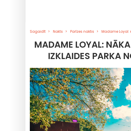
Sagaidīt
Nakts
Parīzes naktis
Madame Loyal: nā
MADAME LOYAL: NĀKAM
IZKLAIDES PARKA 