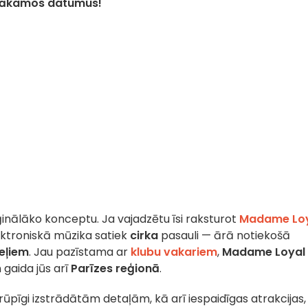
 nākamos datumus!
ģinālāko konceptu. Ja vajadzētu īsi raksturot
Madame Lo
lektroniskā mūzika satiek
cirka
pasauli — ārā notiekošā
eļiem
. Jau pazīstama ar
klubu vakariem
,
Madame Loyal
 gaida jūs arī
Parīzes reģionā
.
ūpīgi izstrādātām detaļām, kā arī iespaidīgas atrakcijas,