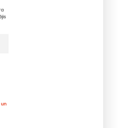
ra
jis
 un