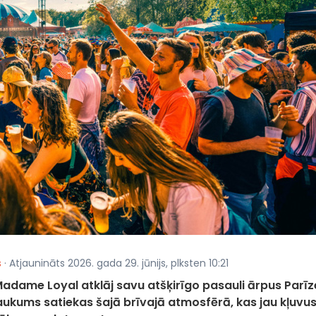
s
· Atjaunināts 2026. gada 29. jūnijs, plksten 10:21
i Madame Loyal atklāj savu atšķirīgo pasauli ārpus Parīz
 laukums satiekas šajā brīvajā atmosfērā, kas jau kļuvus