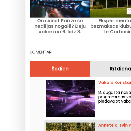
Où svinēt Parīzē šo
Eksperimentā
nedēļas nogalē? Deju
bezmaksas klub
vakari no 6. līdz 8.
Le Corbusi
augustam 2026.
parakstītā villā
reģionā
KOMENTĀRI
Šodien
Rītdien
Vakars Konstan
8. augusta nakt
programmas vadī
piedāvājot vaka
robežlīnijām.
Annete K. svin 