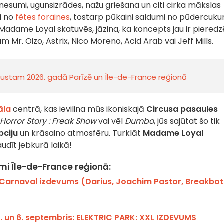
šnesumi, ugunsizrādes, nažu griešana un citi cirka mākslas
mi no
fêtes foraines
, tostarp pūkaini saldumi no pūdercuku
adame Loyal skatuvēs, jāzina, ka koncepts jau ir pieredzē
Mr. Oizo, Astrix, Nico Moreno, Acid Arab vai Jeff Mills.
ugustam 2026. gadā Parīzē un Île-de-France reģionā
āla
centrā, kas ievilina mūs ikoniskajā
Circusa pasaules
orror Story : Freak Show
vai vēl
Dumbo
, jūs sajūtat šo tik
pciju
un krāsaino atmosfēru. Turklāt
Madame Loyal
audīt jebkurā laikā!
i Île-de-France reģionā:
zy Carnaval izdevums (Darius, Joachim Pastor, Breakbot
. un 6. septembris: ELEKTRIC PARK: XXL IZDEVUMS