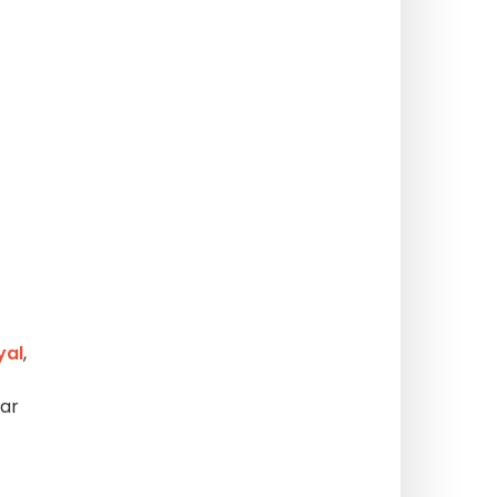
yal
,
ar