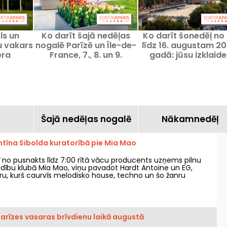
ls un
Ko darīt šajā nedēļas
Ko darīt šonedēļ no 
u vakars
nogalē Parīzē un Île-de-
līdz 16. augustam 20
era
France, 7., 8. un 9.
gadā: jūsu izklaide
 Parīzes
augustā 2026.
Parīzē aizraujoša
nedēļai
a
Šajā nedēļas nogalē
Nākamnedēļ
tīna Sibolda kuratorībā pie Mia Mao
ī no pusnakts līdz 7:00 rītā vācu producents uzņems pilnu
bu klubā Mia Mao, viņu pavadot Hardt Antoine un EG,
ru, kurš caurvīs melodisko house, techno un šo žanru
Parīzes vasaras brīvdienu laikā augustā