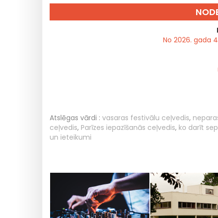
NODE
No 2026. gada 4. 
Atslēgas vārdi :
vasaras festivālu ceļvedis
,
neparas
ceļvedis
,
Parīzes iepazīšanās ceļvedis
,
ko darīt se
un ieteikumi