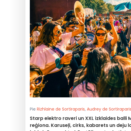
Pie
Rizhlaine de Sortiraparis
,
Audrey de Sortirapari
Starp elektro raveri un XXL izklaides ball
reģiona. Karuseļi, cirks, kabarets un deju