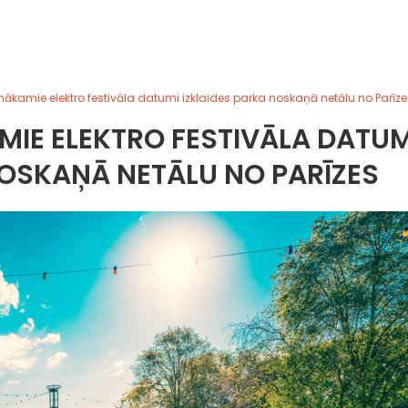
kamie elektro festivāla datumi izklaides parka noskaņā netālu no Parīze
IE ELEKTRO FESTIVĀLA DATUM
NOSKAŅĀ NETĀLU NO PARĪZES