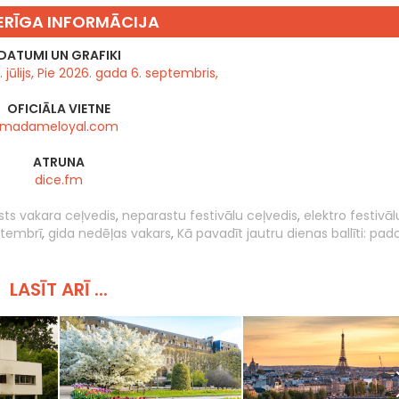
RĪGA INFORMĀCIJA
DATUMI UN GRAFIKI
jūlijs, Pie 2026. gada 6. septembris,
OFICIĀLA VIETNE
madameloyal.com
ATRUNA
dice.fm
ts vakara ceļvedis
,
neparastu festivālu ceļvedis
,
elektro festivāl
ptembrī
,
gida nedēļas vakars
,
Kā pavadīt jautru dienas ballīti: pa
LASĪT ARĪ ...