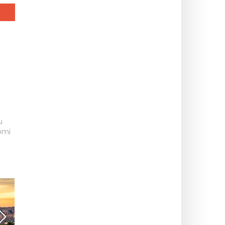
u
domi