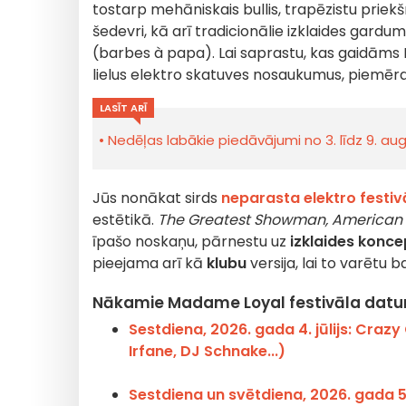
tostarp mehāniskais bullis, trapēzistu priek
šedevri, kā arī tradicionālie izklaides gardu
(barbes à papa). Lai saprastu, kas gaidāms M
lielus elektro skatuves nosaukumus, piemēram 
LASĪT ARĪ
Nedēļas labākie piedāvājumi no 3. līdz 9. a
Jūs nonākat sirds
neparasta elektro festiv
estētikā.
The Greatest Showman, American H
īpašo noskaņu, pārnestu uz
izklaides konce
pieejama arī kā
klubu
versija, lai to varētu b
Nākamie Madame Loyal festivāla datum
Sestdiena, 2026. gada 4. jūlijs: Cra
Irfane, DJ Schnake...)
Sestdiena un svētdiena, 2026. gada 5