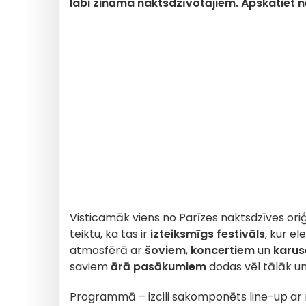
labi zināma naktsdzīvotājiem. Apskatiet
Visticamāk viens no Parīzes naktsdzīves ori
teiktu, ka tas ir
izteiksmīgs festivāls
, kur e
atmosfērā ar
šoviem
,
koncertiem
un
karus
saviem
ārā pasākumiem
dodas vēl tālāk un
Programmā – izcili sakomponēts line-up ar r