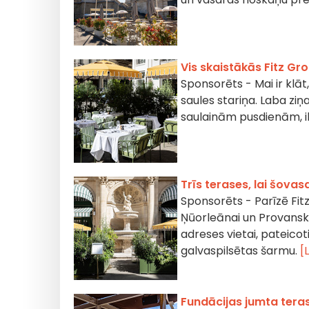
Vis skaistākās Fitz Gr
Sponsorēts - Mai ir klāt
saules stariņa. Laba ziņ
saulainām pusdienām, 
Trīs terases, lai šovas
Sponsorēts - Parīzē Fit
Ņūorleānai un Provanska
adreses vietai, pateicot
galvaspilsētas šarmu.
[
Fundācijas jumta teras