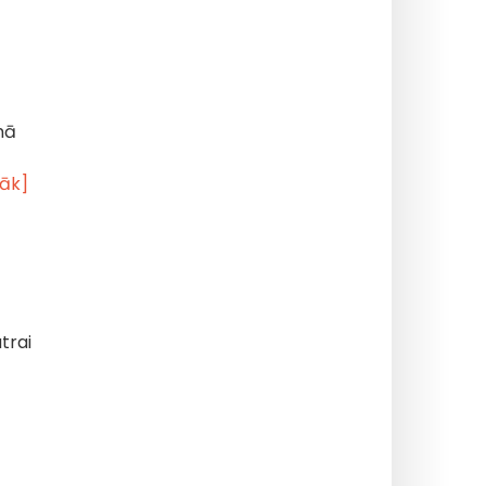
mā
rāk]
trai