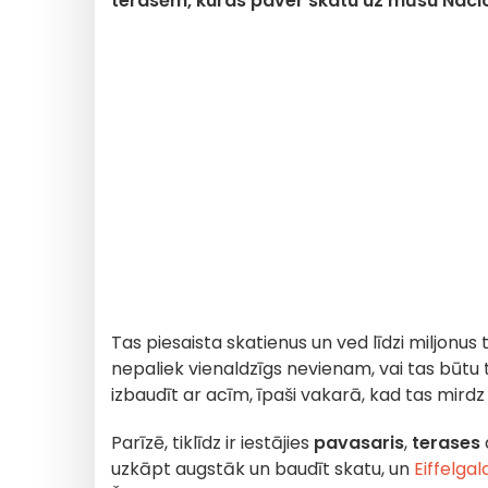
terasēm, kuras paver skatu uz mūsu Nacio
Tas piesaista skatienus un ved līdzi miljonus t
nepaliek vienaldzīgs nevienam, vai tas būtu tū
izbaudīt ar acīm, īpaši vakarā, kad tas mird
Parīzē, tiklīdz ir iestājies
pavasaris
,
terases
uzkāpt augstāk un baudīt skatu, un
Eiffelga