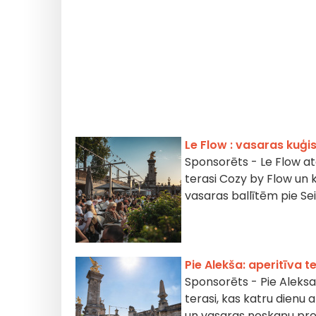
Le Flow : vasaras kuģi
Sponsorēts - Le Flow atg
terasi Cozy by Flow un k
vasaras ballītēm pie Se
Pie Alekša: aperitīva t
Sponsorēts - Pie Aleksa 
terasi, kas katru dienu 
un vasaras noskaņu pret