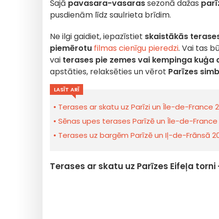
Šajā
pavasara-vasaras
sezonā dažas
parī
pusdienām līdz saulrieta brīdim.
Ne ilgi gaidiet, iepazīstiet
skaistākās terase
piemērotu
filmas cienīgu pieredzi
. Vai tas b
vai
terases pie zemes vai
kempinga kuģa a
apstāties, relaksēties un vērot
Parīzes simb
LASĪT ARĪ
Terases ar skatu uz Parīzi un Île-de-Franc
Sēnas upes terases Parīzē un Île-de-France r
Terases uz bargēm Parīzē un Iļ-de-Frānsā 
Terases ar skatu uz Parīzes Eifeļa torni