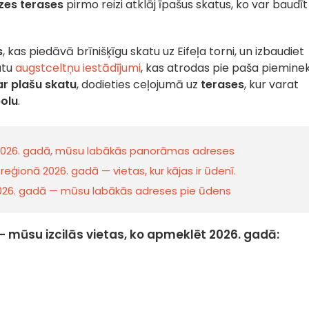
zes terases
pirmo reizi atklāj īpašus skatus, ko var baudīt
s
, kas piedāvā
brīnišķīgu skatu uz Eifeļa torni, un izbaudiet
ūtu
augstceltņu iestādījumi
, kas atrodas pie paša pieminek
r plašu skatu
, dodieties ceļojumā uz
terases
, kur varat
olu
.
e 2026. gadā, mūsu labākās panorāmas adreses
eģionā 2026. gadā — vietas, kur kājas ir ūdenī.
2026. gadā — mūsu labākās adreses pie ūdens
 – mūsu izcilās vietas, ko apmeklēt 2026. gadā: