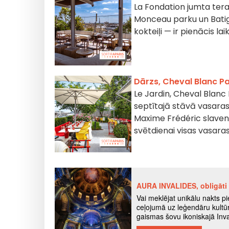
La Fondation jumta teras
Monceau parku un Batigno
kokteiļi — ir pienācis l
Dārzs, Cheval Blanc Pa
Le Jardin, Cheval Blanc 
septītajā stāvā vasaras
Maxime Frédéric slavenā
svētdienai visas vasar