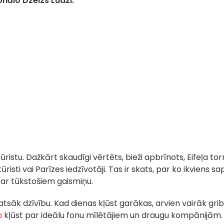
nālo Dzelzs Ludzi.
ūristu. Dažkārt skaudīgi vērtēts, bieži apbrīnots, Eifeļa tor
risti vai Parīzes iedzīvotāji. Tas ir skats, par ko ikviens s
z ar tūkstošiem gaismiņu.
atsāk dzīvību. Kad dienas kļūst garākas, arvien vairāk gri
la
kļūst par ideālu fonu mīlētājiem un draugu kompānijām.