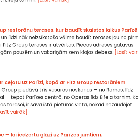
oup restorānu terases, kur baudīt skaistos laikus Parīzē
, un līdzi nāk neizsīkstoša vēlme baudīt terases jau no pir
a: Fitz Group terases ir atvērtas. Piecas adreses gatavas
ilgām pauzēm un vakariņām zem klajas debess.
[Lasīt vai
ar ceļotu uz Parīzi, kopā ar Fitz Group restorāniem
z Group piedāvā trīs vasaras noskaņas — no Romas, līdz
i — tepat Parīzes centrā, no Operas līdz Eifeļa tornim. Ka
ies terasei, ir sava īstā pieturas vieta, nekad nezaudējot
Lasīt vairāk]
e — lai iedzertu glāzi uz Parīzes jumtiem.