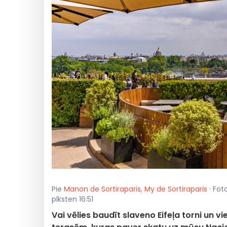
Pie
Manon de Sortiraparis
,
My de Sortiraparis
· Fot
plksten 16:51
Vai vēlies baudīt slaveno Eifeļa torni un vi