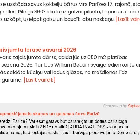
e uzstāda savus kokteiļu bārus virs Parīzes 17. rajonā, st
lles. Pilnīgs 360° skats uz galvaspilsētu, tapas un īpašie
aiks uzkāpt, uzelpot gaisu un baudīt labu noskaņu.
[Lasīt vai
ris jumta terase vasarai 2026
Paris zaļais jumta dārzs, gaida jūs uz 650 m2 platības
 sezonā 2026. Tur būs William Béquin svaigā ēdienkarte u
s saldēto kūciņu vai ledus glāzes, no trešdienas līdz
as garumā.
[Lasīt vairāk]