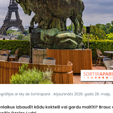
ogrāfijas ar My de Sortiraparis · Atjaunināts 2026. gada 28. maijs,
enlaikus izbaudīt kādu kokteili vai gardu maltīti? Brauc 