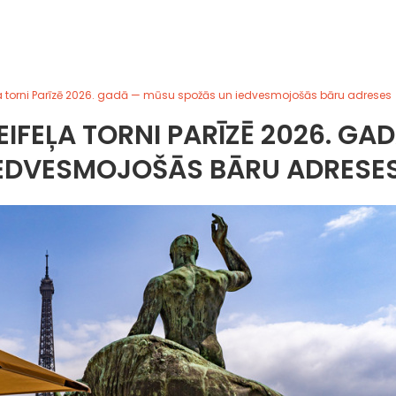
eļa torni Parīzē 2026. gadā — mūsu spožās un iedvesmojošās bāru adreses
EIFEĻA TORNI PARĪZĒ 2026. GA
IEDVESMOJOŠĀS BĀRU ADRESE