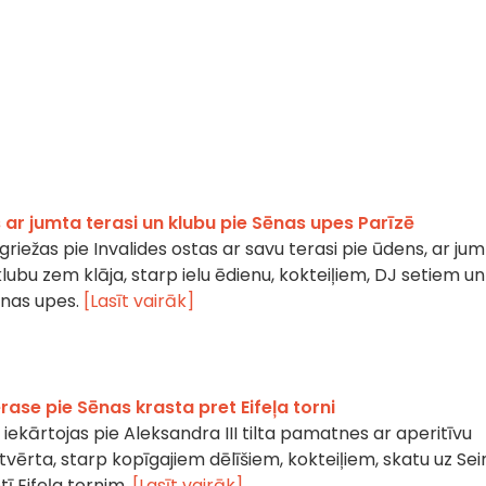
s ar jumta terasi un klubu pie Sēnas upes Parīzē
riežas pie Invalides ostas ar savu terasi pie ūdens, ar ju
lubu zem klāja, starp ielu ēdienu, kokteiļiem, DJ setiem un
inas upes.
[Lasīt vairāk]
erase pie Sēnas krasta pret Eifeļa torni
iekārtojas pie Aleksandra III tilta pamatnes ar aperitīvu
atvērta, starp kopīgajiem dēlīšiem, kokteiļiem, skatu uz Sei
ī Eifeļa tornim.
[Lasīt vairāk]