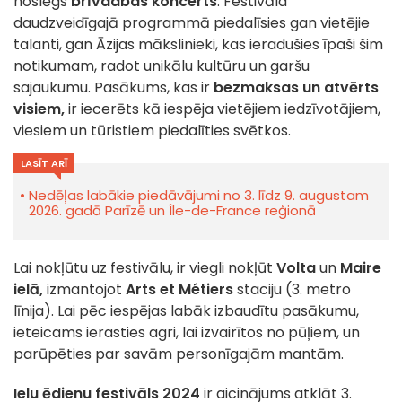
noslēgs
brīvdabas koncerts
. Festivāla
daudzveidīgajā programmā piedalīsies gan vietējie
talanti, gan Āzijas mākslinieki, kas ieradušies īpaši šim
notikumam, radot unikālu kultūru un garšu
sajaukumu. Pasākums, kas ir
bezmaksas un atvērts
visiem,
ir iecerēts kā iespēja vietējiem iedzīvotājiem,
viesiem un tūristiem piedalīties svētkos.
LASĪT ARĪ
Nedēļas labākie piedāvājumi no 3. līdz 9. augustam
2026. gadā Parīzē un Île-de-France reģionā
Lai nokļūtu uz festivālu, ir viegli nokļūt
Volta
un
Maire
ielā,
izmantojot
Arts et Métiers
staciju (3. metro
līnija). Lai pēc iespējas labāk izbaudītu pasākumu,
ieteicams ierasties agri, lai izvairītos no pūļiem, un
parūpēties par savām personīgajām mantām.
Ielu ēdienu festivāls 2024
ir aicinājums atklāt 3.