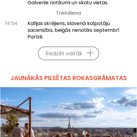
Galvenie notikumi un skatu vietas.
Trešdiena
14:54
Kafijas skrējiens, slavenā kalpotāju
sacensība, beigās nenotiks septembrī
Parīzē.
Redzēt vairāk
JAUNĀKĀS PILSĒTAS ROKASGRĀMATAS