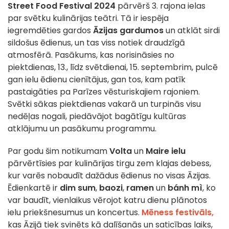
Street Food Festival 2024
pārvērš 3. rajona ielas
par svētku kulinārijas teātri. Tā ir iespēja
iegremdēties gardos
Āzijas gardumos
un atklāt sirdi
sildošus ēdienus, un tas viss notiek draudzīgā
atmosfērā. Pasākums, kas norisināsies no
piektdienas, 13., līdz svētdienai, 15. septembrim, pulcē
gan ielu ēdienu cienītājus, gan tos, kam patīk
pastaigāties pa Parīzes vēsturiskajiem rajoniem.
Svētki sākas piektdienas vakarā un turpinās visu
nedēļas nogali, piedāvājot bagātīgu kultūras
atklājumu un pasākumu programmu.
Par godu šim notikumam
Volta
un
Maire
ielu
pārvērtīsies par kulinārijas tirgu zem klajas debess,
kur varēs nobaudīt dažādus ēdienus no visas Āzijas.
Ēdienkartē ir
dim sum
,
baozi
,
ramen
un
bánh mì
, ko
var baudīt, vienlaikus vērojot katru dienu plānotos
ielu priekšnesumus un koncertus.
Mēness festivāls,
kas Āzijā tiek svinēts kā dalīšanās un saticības laiks,