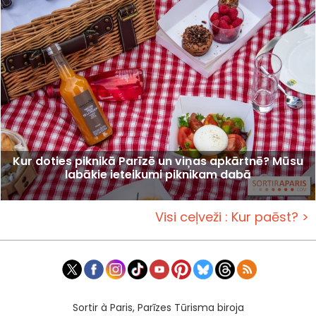
Kur doties piknikā Parīzē un viņas apkārtnē? Mūsu
labākie ieteikumi piknikam dabā
Visi ceļveži : Kur paēst? >
Sortir à Paris, Parīzes Tūrisma biroja