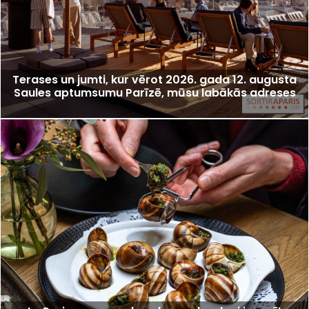
Terases un jumti, kur vērot 2026. gada 12. augusta
Saules aptumsumu Parīzē, mūsu labākās adreses