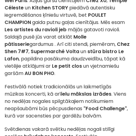
Wei Paris
.
Āzijas garšu cienītājiem
Chez XU
,
Temple
Céleste
un
Kitchen STORY
piedāvā autentisku
iegremdēšanos ķīniešu virtuvē, bet
POULET
CHAMPION
gaida putnu gaļas cienītājus.
Mēs esam
Les artistes du ravioli jeb
mājās gatavoti ravioli.
Saldajā pusē jūs varat atklāt
Molle
pâtisserie
gardumus
.
Arī
citi stendi, piemēram,
Chez
Shen 7#7
,
Supermarché Volta
un
stūra bistro Le
Lafon
,
papildina pasākuma daudzveidību, tāpat kā
vietējie atklājumi ar
Le petit clos
un vjetnamiešu
garšām
AU BON PHO
.
Festivālā notiek tradicionālās un laikmetīgās
mūzikas koncerti, kā arī
ielu mākslas izrādes
. Viens
no nedēļas nogales spilgtākajiem notikumiem
neapšaubāmi būs pēcpusdienas
"Food Challenge"
,
kurā var sacensties par gardēžu balvām.
Svētdienas vakarā svētku nedēļas nogali stilīgi