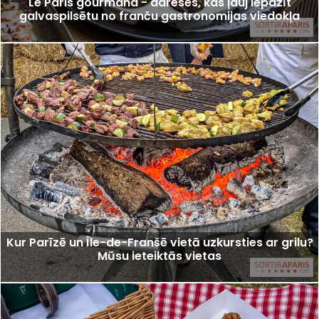
Le Paris gourmand - adreses, kas ļauj iepazīt
galvaspilsētu no franču gastronomijas viedokļa
Kur Parīzē un Île-de-Franšē vietā uzkursties ar grilu?
Mūsu ieteiktās vietas