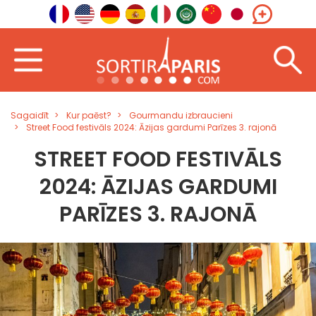
Sagaidīt
Kur paēst?
Gourmandu izbraucieni
Street Food festivāls 2024: Āzijas gardumi Parīzes 3. rajonā
STREET FOOD FESTIVĀLS
2024: ĀZIJAS GARDUMI
PARĪZES 3. RAJONĀ