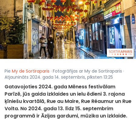
Pie
My de Sortiraparis
· Fotogrāfijas ar My de Sortiraparis ·
Atjaunināts 2024. gada 14. septembris, plksten 13:25
Gatavojoties 2024. gada Mēness festivālam
Parīzē, jūs gaida izklaides un ielu ēdieni 3. rajona
ķīniešu kvartālā, Rue au Maire, Rue Réaumur un Rue
Volta. No 2024. gada 13. līdz 15. septembrim
programmā ir Āzijas gardumi, mūzika un izklaide.