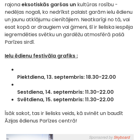
rajona
eksotiskās garšas un
kultūras rosību -
nedēļas nogali, ko nedrīkst palaist garām ielu ēdienu
un jaunu atklājumu cienītājiem. Neatkarīgi no tā, vai
esat kopā ar draugiem vai ģimeni, šī ir lieliska iespēja
iegremdēties svētku un gardēžu atmosfērā pašā
Parīzes sirdī.
Ielu ēdienu festivāla grafiks :
Piektdiena, 13. septembris: 18.30-22.00
Sestdiena, 14. septembris: 11.30-22.00
Svētdiena, 15. septembris: 11.30-22.00
Īsāk sakot, tas ir lielisks veids, kā svinēt un baudīt
Āzijas ēdienus Parīzes centrā!