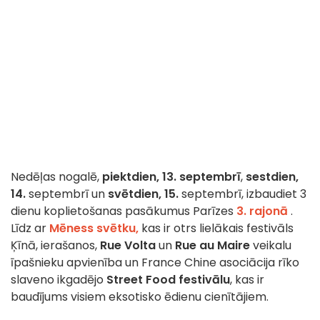
Nedēļas nogalē,
piektdien, 13. septembrī
,
sestdien,
14.
septembrī un
svētdien, 15.
septembrī, izbaudiet 3
dienu koplietošanas pasākumus Parīzes
3. rajonā
.
Līdz ar
Mēness svētku,
kas ir otrs lielākais festivāls
Ķīnā, ierašanos,
Rue Volta
un
Rue au Maire
veikalu
īpašnieku apvienība un France Chine asociācija rīko
slaveno ikgadējo
Street Food festivālu
, kas ir
baudījums visiem eksotisko ēdienu cienītājiem.