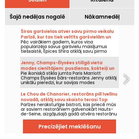
Šajā nedēļas nogalē
Nākamnedēļ
Širas garšvielas atver savu pirmo veikalu
Parīzē, kur tas tiek veltīts garšvielām un
Pēc vairākiem gadiem, kuros viņa
Vidusjūras virtuvei.
popularizēja savus garšvielu maisījumus
tiešsaistē, Épices Shira atklāj savu pirmo
fizisko veikalu Parīzē. No 2026. gada
septembra zīmols ieņems Market Saint-
Jenny, Champs-Élysées stilīgā vieta
Martin, 10. rajonā, ar veikalu, līdzņemamiem
modes cienītājiem: pusdienas, kokteiļi un
Vidusjūras virtuves ēdieniem un plašu
Pie ikoniskā stikla jumta Paris Marriott
elegantais tējas laiks
delikatesu sortimentu no visas pasaules.
Champs Élysées bārs-restorāns Jenny atklāj
unikālu pieredzi, kur savijas modes
mantojums ar mūsdienu gastronomiju.
Izsmalcinātas pusdienas, elegants tējas laiks,
Le Chou de Chanorier, restorāns pilī Ivelīnu
paraksta kokteiļi un iedvesmojošas vakariņas
novadā, atklāj savu skaisto terasi Top
— Parīzes šīs adreses ik mirklis kļūst par
Parīzes neraksturīgie bistroti, kas priecē mūs
sarakstā.
izcilības brīdi, katru dienu līdz pusnaktij.
ar saviem restorāniem galvenokārt Hauts-
de-Seine, aizgājušajā gadā atvēra restorānu
arī Yvelīnēs! Un ne kur nu kurš – tas atrodas
Chanorier pilī Croissy-Sur-Seine, kur tagad
Precizējiet meklēšanu
var ļauties garšu baudēm. Un pārsteigums –
te var iepazīt ēdienkarti, kuras paraksts
pieder Charlie Anne, Top Chef 2025 finālistei.