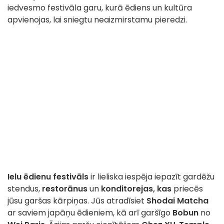
iedvesmo festivāla garu, kurā ēdiens un kultūra
apvienojas, lai sniegtu neaizmirstamu pieredzi.
Ielu ēdienu festivāls
ir
lieliska iespēja iepazīt gardēžu
stendus,
restorānus
un
konditorejas, kas
priecēs
jūsu garšas kārpiņas. Jūs atradīsiet
Shodai Matcha
ar saviem japāņu ēdieniem, kā arī garšīgo
Bobun
no