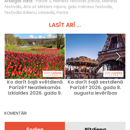
Atslēgas vārdi :
Parīze 3
,
Mēness festivāls parīzē
,
Mēness
festivāls
,
Arts et Métiers rajons
,
gida mēness festivāls
,
festivāla ēdienu ceļvedis
,
Parīze
LASĪT ARĪ ...
Ko darīt šajā svētdienā
Ko darīt šajā sestdienā
Parīzē? Neatliekamās
Parīzē? 2026. gada 8.
izklaides 2026. gada 9.
augusta ievērības
augustā
cienīgie pasākumi
KOMENTĀRI
Šodien
Rītdiena