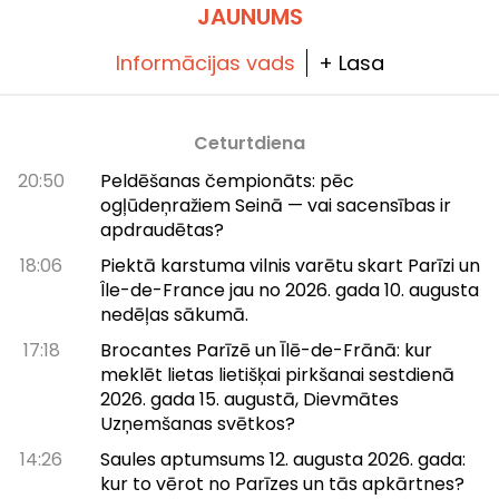
Mēs izmēģinājām Chanorier bistro Chou,
JAUNUMS
kura ēdienkarte ir īsa, taču izteikti gardēdīga,
un pat milzīga terase zaļā parka vidū, kur
ziemā tiek pasniegtas raclette, bet vasarā –
Informācijas vads
+ Lasa
grils.
Ceturtdiena
20:50
Peldēšanas čempionāts: pēc
ogļūdeņražiem Seinā — vai sacensības ir
apdraudētas?
18:06
Piektā karstuma vilnis varētu skart Parīzi un
Île-de-France jau no 2026. gada 10. augusta
nedēļas sākumā.
17:18
Brocantes Parīzē un Īlē-de-Frānā: kur
meklēt lietas lietišķai pirkšanai sestdienā
2026. gada 15. augustā, Dievmātes
Uzņemšanas svētkos?
14:26
Saules aptumsums 12. augusta 2026. gada:
kur to vērot no Parīzes un tās apkārtnes?