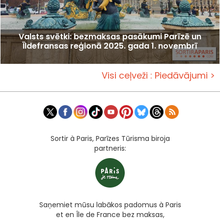
Valsts svētki: bezmaksas pasākumi Parīzē un
Īldefransas reģionā 2025. gada 1. novembrī
Visi ceļveži : Piedāvājumi >
Sortir à Paris, Parīzes Tūrisma biroja
partneris:
Saņemiet mūsu labākos padomus à Paris
et en Île de France bez maksas,