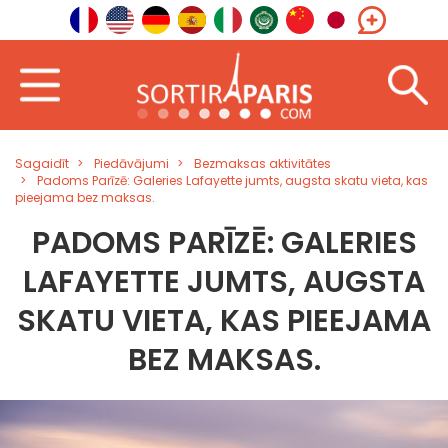
Sagaidīt
Piedāvājumi
Bezmaksas aktivitātes
Padoms Parīzē: Galeries Lafayette jumts, augsta skatu vieta, kas
pieejama bez maksas.
PADOMS PARĪZĒ: GALERIES
LAFAYETTE JUMTS, AUGSTA
SKATU VIETA, KAS PIEEJAMA
BEZ MAKSAS.