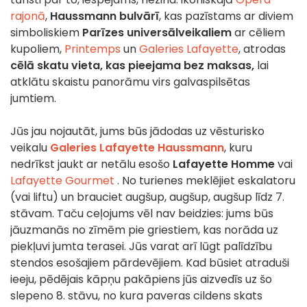
rajonā
,
Haussmann bulvārī
, kas pazīstams ar diviem
simboliskiem
Parīzes universālveikaliem
ar cēliem
kupoliem,
Printemps
un
Galeries Lafayette
, atrodas
cēlā skatu vieta, kas pieejama bez maksas,
lai
atklātu skaistu panorāmu virs galvaspilsētas
jumtiem.
Jūs jau nojautāt, jums būs jādodas uz vēsturisko
veikalu
Galeries Lafayette Haussmann
, kuru
nedrīkst jaukt ar netālu esošo
Lafayette Homme
vai
Lafayette Gourmet
. No turienes meklējiet eskalatoru
(vai liftu) un brauciet augšup, augšup, augšup līdz 7.
stāvam. Taču ceļojums vēl nav beidzies: jums būs
jāuzmanās no zīmēm pie griestiem, kas norāda uz
piekļuvi jumta terasei. Jūs varat arī lūgt palīdzību
stendos esošajiem pārdevējiem. Kad būsiet atraduši
ieeju, pēdējais kāpņu pakāpiens jūs aizvedīs uz šo
slepeno 8. stāvu, no kura paveras cildens skats