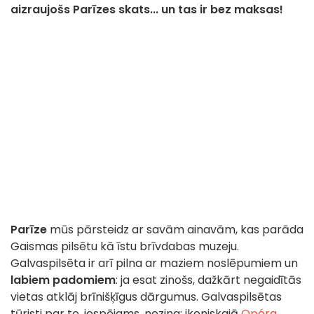
aizraujošs Parīzes skats... un tas ir bez maksas!
Parīze
mūs pārsteidz ar savām ainavām, kas parāda
Gaismas pilsētu kā īstu brīvdabas muzeju.
Galvaspilsēta ir arī pilna ar maziem noslēpumiem un
labiem padomiem
: ja esat zinošs, dažkārt negaidītās
vietas atklāj brīnišķīgus dārgumus. Galvaspilsētas
tūristi par to, iespējams, nezina: ikoniskajā
Opéra