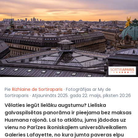
Pie
Rizhlaine de Sortiraparis
· Fotogrāfijas ar My de
Sortiraparis · Atjaunināts 2025. gada 22. maijs, plksten 20:26
Vēlaties iegūt lielāku augstumu? Lieliska
galvaspilsētas panorāma ir pieejama bez maksas
Husmana rajonā. Lai to atklātu, jums jādodas uz
vienu no Parīzes ikoniskajiem universālveikaliem
Galeries Lafayette, no kura jumta paveras elpu