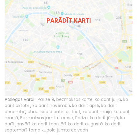
PARĀDĪT KARTI
Atslēgas vārdi :
Parīze 9
,
bezmaksas karte
,
ko darīt jūlijā
,
ko
darīt oktobrī
,
ko darīt novembrī
,
ko darīt aprīlī
,
ko darīt
decembrī
,
chaussée d antin district
,
ko darīt maijā
,
ko darīt
martā
,
Bezmaksas jumta terase
,
Parīze
,
ko darīt jūnijā
,
ko
darīt janvārī
,
ko darīt februārī
,
ko darīt augustā
,
ko darīt
septembrī
,
torņa kupola jumta ceļvedis