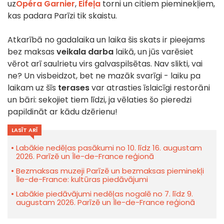
uz
Opéra Garnier
,
Eifeļa
torni un citiem pieminekļiem,
kas padara Parīzi tik skaistu.
Atkarībā no gadalaika un laika šis skats ir pieejams
bez maksas
veikala darba
laikā, un jūs varēsiet
vērot arī saulrietu virs galvaspilsētas. Nav slikti, vai
ne? Un visbeidzot, bet ne mazāk svarīgi - laiku pa
laikam uz šīs
terases
var atrasties īslaicīgi restorāni
un bāri: sekojiet tiem līdzi, ja vēlaties šo pieredzi
papildināt ar kādu dzērienu!
LASĪT ARĪ
Labākie nedēļas pasākumi no 10. līdz 16. augustam
2026. Parīzē un Île-de-France reģionā
Bezmaksas muzeji Parīzē un bezmaksas pieminekļi
Île-de-France: kultūras piedāvājumi
Labākie piedāvājumi nedēļas nogalē no 7. līdz 9.
augustam 2026. Parīzē un Île-de-France reģionā