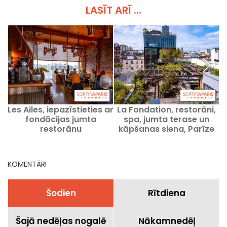
LASĪT ARĪ ...
Les Ailes, iepazīstieties ar
La Fondation, restorāni,
F
fondācijas jumta
spa, jumta terase un
restorānu
kāpšanas siena, Parīze
17. rajons
KOMENTĀRI
Šodien
Rītdiena
Šajā nedēļas nogalē
Nākamnedēļ