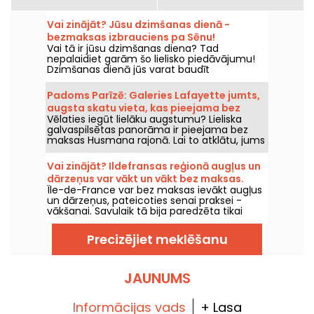
Vai zinājāt? Jūsu dzimšanas dienā -
bezmaksas izbrauciens pa Sēnu!
Vai tā ir jūsu dzimšanas diena? Tad
nepalaidiet garām šo lielisko piedāvājumu!
Dzimšanas dienā jūs varat baudīt
bezmaksas izbraucienu pa Sēnu Parīzē.
Ikoniska aktivitāte, lai atzīmētu šo notikumu!
Padoms Parīzē: Galeries Lafayette jumts,
augsta skatu vieta, kas pieejama bez
Vēlaties iegūt lielāku augstumu? Lieliska
maksas.
galvaspilsētas panorāma ir pieejama bez
maksas Husmana rajonā. Lai to atklātu, jums
jādodas uz vienu no Parīzes ikoniskajiem
universālveikaliem Galeries Lafayette, no
Vai zinājāt? Ildefransas reģionā augļus un
kura jumta paveras elpu aizraujošs Parīzes
dārzeņus var vākt un vākt bez maksas.
skats... un tas ir bez maksas!
Île-de-France var bez maksas ievākt augļus
un dārzeņus, pateicoties senai praksei -
vākšanai. Savulaik tā bija paredzēta tikai
vistrūcīgākajiem, bet tagad tā ir ieguvusi
jaunu elpu, piesaistot plašu cilvēku loku, kuri
Precizējiet meklēšanu
vēlas samazināt pārtikas atkritumu
daudzumu. Mēs jums pastāstīsim, kā.
JAUNUMS
Informācijas vads
+ Lasa