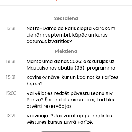
Sestdiena
13:31
Notre-Dame de Paris slēgta vairākām
dienām septembrī: kāpēc un kurus
datumus izvairīties?
Piektiena
18:31
Mantojuma dienas 2026: ekskursijas uz
Maubuisonas abatiju (95), programma
15:31
Kavinsky nāve: kur un kad notiks Parīzes
bēres?
15:03
Vai vēlaties redzēt pāvestu Leonu XIV
Parīzē? Šeit ir datums un laiks, kad tiks
atvērti rezervācijas.
13:21
Vai zinājāt? Jūs varat apgūt mākslas
vēstures kursus Luvrā Parīzē.