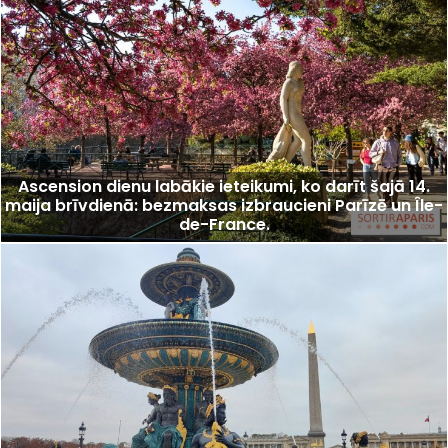
Ascension dienu labākie ieteikumi, ko darīt šajā 14.
maija brīvdienā: bezmaksas izbraucieni Parīzē un Île-
de-France.