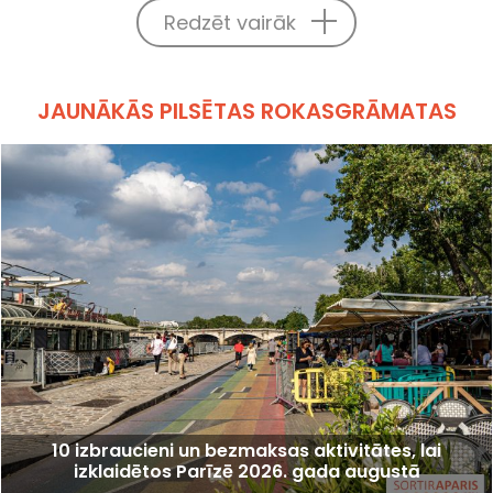
Redzēt vairāk
JAUNĀKĀS PILSĒTAS ROKASGRĀMATAS
10 izbraucieni un bezmaksas aktivitātes, lai
izklaidētos Parīzē 2026. gada augustā