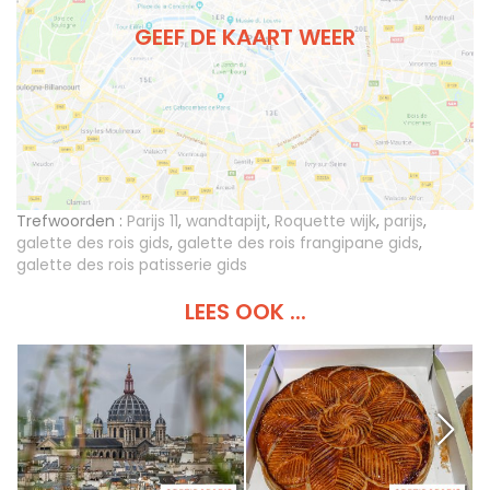
GEEF DE KAART WEER
Trefwoorden :
Parijs 11
,
wandtapijt
,
Roquette wijk
,
parijs
,
galette des rois gids
,
galette des rois frangipane gids
,
galette des rois patisserie gids
LEES OOK ...