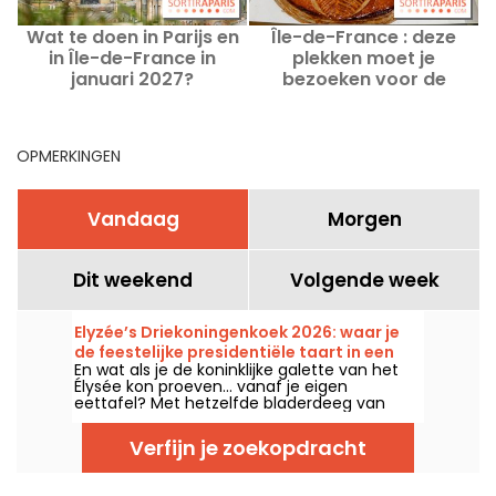
Wat te doen in Parijs en
Île-de-France : deze
D
in Île-de-France in
plekken moet je
v
januari 2027?
bezoeken voor de
Uitgaanstips en het
lekkerste
maandprogramma
amandelkoningsgebak in
2026
OPMERKINGEN
Vandaag
Morgen
Dit weekend
Volgende week
Elyzée’s Driekoningenkoek 2026: waar je
de feestelijke presidentiële taart in een
En wat als je de koninklijke galette van het
gezinsvriendelijke versie kunt krijgen? -
Élysée kon proeven… vanaf je eigen
foto’s
eettafel? Met hetzelfde bladerdeeg van
puur boter, dezelfde huisgemaakte
frangipane, en deze keer met de boon zodat
Verfijn je zoekopdracht
iedereen even koning of koningin kan zijn
voor één stuk. Deze galette is er in een
familieformaat bij een ambachtelijk bakkerij