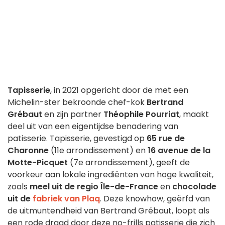
Tapisserie
, in 2021 opgericht door de met een
Michelin-ster bekroonde chef-kok
Bertrand
Grébaut
en zijn partner
Théophile Pourriat
, maakt
deel uit van een eigentijdse benadering van
patisserie. Tapisserie, gevestigd op
65 rue de
Charonne
(11e arrondissement) en
16 avenue de la
Motte-Picquet
(7e arrondissement), geeft de
voorkeur aan lokale ingrediënten van hoge kwaliteit,
zoals
meel uit de regio Île-de-France
en
chocolade
uit de
fabriek van Plaq
. Deze knowhow, geërfd van
de uitmuntendheid van Bertrand Grébaut, loopt als
een rode draad door deze no-frills patisserie die zich