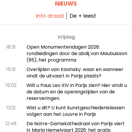
in het 15e arrondissement, trouw aan het
NIEUWS
recept uit het paleis, maar bedacht voor
onze tafelgezelschappen!
Info draad
De + leest
Vrijdag
18:31
Open Monumentendagen 2026:
rondleidingen door de abdij van Maubuisson
(95), het programma
15:31
Overlijden van Kavinsky: waar en wanneer
vindt de uitvaart in Parijs plaats?
15:02
Wilt u Paus Leo XIV in Parijs zien? Hier vindt u
de datum en de openingstijden van de
reserveringen.
13:21
Wist u dit? U kunt kunstgeschiedenislessen
volgen aan het Louvre in Parijs
12:48
De Notre-Damekathedraal van Parijs viert
H. Maria Hemelvaart 2026: het gratis