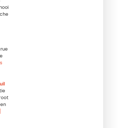
h
mooi
sche
 rue
te
s
il
tie
root
pen
]