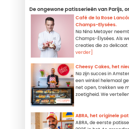
De ongewone patisserieën van Parijs, on
Café de la Rose Lancô
Champs-Elysées.
Na Nina Metayer neemt 
Champs-Élysées. Als we
creaties die zo delicaa
verder]
Cheesy Cakes, het nie
Na zijn succes in Amste
een winkel helemaal ge
net open, trekken we m
zoetigheid. We vertellen
ABRA, het originele pat
ABRA, de eerste patisse