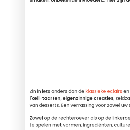
smaken, onbekende invloeden... Hier zijn 
Zin in iets anders dan de
klassieke
eclairs
e
l'œil-taarten, eigenzinnige creaties
, zeldz
van desserts. Een verrassing voor zowel uw
Zowel op de rechteroever als op de linker
te spelen met vormen, ingrediënten, culture