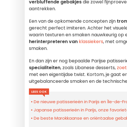
verbluffende gebakjes
die zowel fijnproeve
aantrekken.
Een van de opkomende concepten zijn
trom
gerecht perfect imiteren. Achter het visuel
waarin texturen en smaken nauwkeurig op e
herinterpreteren van
klassiekers
, met omge
smaken.
En dan zijn er nog bepaalde Parijse patisseri
specialiteiten
, zoals Libanese desserts,
zoet
met een eigentijdse twist. Kortom, je gaat 
uitgebalanceerde smaken en de technische
LEES OOK
De nieuwe patisserieën in Parijs en Île-de-
Japanse patisserieën in Parijs, onze favori
De beste Marokkaanse en oriëntaalse gebakj