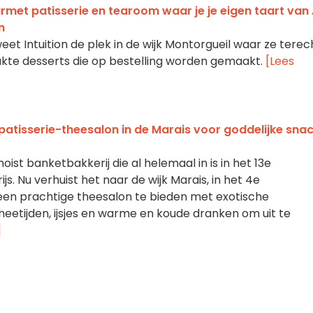
urmet patisserie en tearoom waar je je eigen taart van
n
et Intuition de plek in de wijk Montorgueil waar ze terec
te desserts die op bestelling worden gemaakt.
[Lees
patisserie-theesalon in de Marais voor goddelijke sna
moist banketbakkerij die al helemaal in is in het 13e
s. Nu verhuist het naar de wijk Marais, in het 4e
een prachtige theesalon te bieden met exotische
theetijden, ijsjes en warme en koude dranken om uit te
]