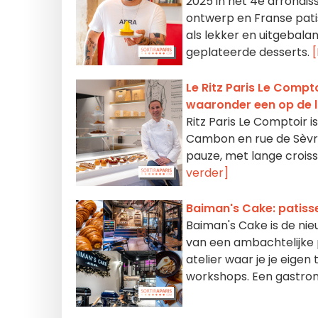
2025 in het 4e arrondiss
ontwerp en Franse pati
als lekker en uitgebala
geplateerde desserts.
Le Ritz Paris Le Compto
waaronder een op de l
Ritz Paris Le Comptoir 
Cambon en rue de Sèvre
pauze, met lange croiss
verder]
Baiman's Cake: patiss
Baiman's Cake is de nie
van een ambachtelijke p
atelier waar je je eige
workshops. Een gastro