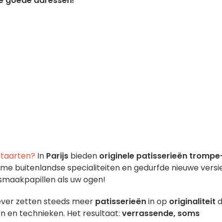
de goede adressen!
n
taarten?
In
Parijs
bieden
originele patisserieën
trompe
ame buitenlandse specialiteiten en gedurfde nieuwe versi
 smaakpapillen als uw ogen!
oever zetten steeds meer
patisserieën
in op
originaliteit
d
n en technieken. Het resultaat:
verrassende, soms