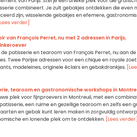
ement van Parijs. Stel je een unieke plek voor die grafisc
sserie combineert. Je zult gebakjes ontdekken die even 
nceerd zijn, wisselende gebakjes en efemere, gastronomi
[Lees verder]
ir van François Perret, nu met 2 adressen in Parijs,
inkeroever
is de patisserie en tearoom van François Perret, nu aan de
s. Twee Parijse adressen voor een chique en royale zoe
ants, madeleines, originele éclairs en gebakdrankjes.
[Lee
erie, tearoom en gastronomische workshops in Montreu
uwe plek voor fijnproevers in Montreuil, met een combina
atisserie, een ruime en gezellige tearoom en zelfs een g
n taarten en gebak kunt leren maken in zorgvuldig ontwor
nomische en lonende plek om te ontdekken.
[Lees verder