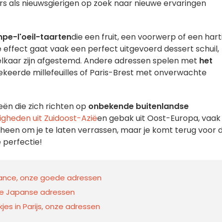
rs als nieuwsgierigen op zoek naar nieuwe ervaringen
pe-l'oeil-taarten
die een fruit, een voorwerp of een hart
e effect gaat vaak een perfect uitgevoerd dessert schuil,
lkaar zijn afgestemd. Andere adressen spelen met
het
keerde millefeuilles of Paris-Brest met onverwachte
eën die zich richten op
onbekende buitenlandse
igheden uit Zuidoost-Azië
en gebak uit Oost-Europa, vaak
erheen om je te laten verrassen, maar je komt terug voor 
 perfectie!
France, onze goede adressen
ete Japanse adressen
es in Parijs, onze adressen