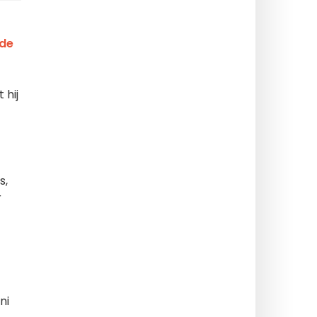
 de
 hij
s,
r
ni