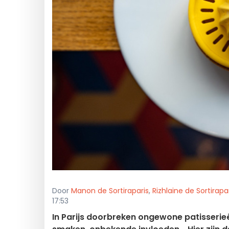
Door
Manon de Sortiraparis
,
Rizhlaine de Sortirapa
17:53
In Parijs doorbreken ongewone patisseri