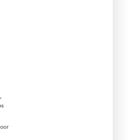
-
es
oor