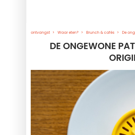
ontvangst
Waar eten?
Brunch & cafés
De onge
DE ONGEWONE PATI
ORIGI