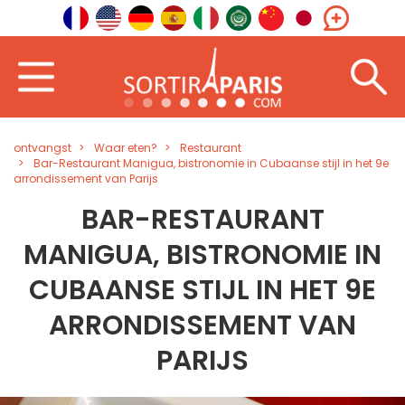
ontvangst
Waar eten?
Restaurant
Bar-Restaurant Manigua, bistronomie in Cubaanse stijl in het 9e
arrondissement van Parijs
BAR-RESTAURANT
MANIGUA, BISTRONOMIE IN
CUBAANSE STIJL IN HET 9E
ARRONDISSEMENT VAN
PARIJS