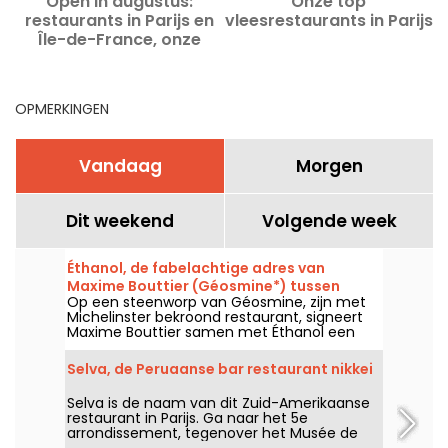
Open in augustus:
Onze top
restaurants in Parijs en
vleesrestaurants in Parijs
c
Île-de-France, onze
aanraders
OPMERKINGEN
Vandaag
Morgen
Dit weekend
Volgende week
Éthanol, de fabelachtige adres van
Maxime Bouttier (Géosmine*) tussen
Op een steenworp van Géosmine, zijn met
wijnbar en auteurentafel
Michelinster bekroond restaurant, signeert
Maxime Bouttier samen met Éthanol een
wat informelere eetplek, ontworpen rond
gedeelde schotels en een imposante
Selva, de Peruaanse bar restaurant nikkei
wijnkaart. Een ambitieus adres dat uitblinkt in
uitzonderlijke producten, een keuken van
Selva is de naam van dit Zuid-Amerikaanse
zeer hoog niveau en een bruisende sfeer, al
restaurant in Parijs. Ga naar het 5e
een van onze beste ontdekkingen van het
arrondissement, tegenover het Musée de
jaar.