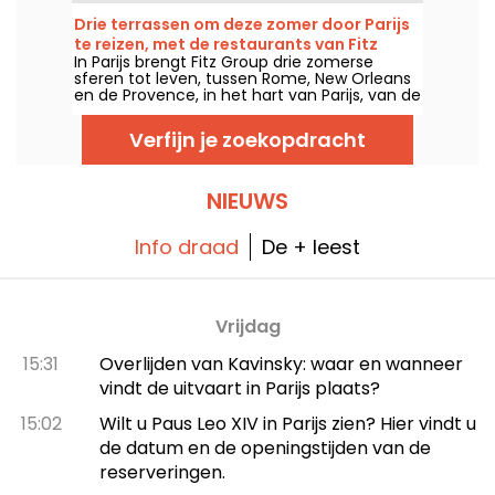
Cluny, om te smullen van originele Latijns-
Amerikaanse gerechten die naar sintels en
Drie terrassen om deze zomer door Parijs
kruiden ruiken.
te reizen, met de restaurants van Fitz
In Parijs brengt Fitz Group drie zomerse
Group
sferen tot leven, tussen Rome, New Orleans
en de Provence, in het hart van Parijs, van de
Opéra tot de Eiffeltoren. Elke locatie biedt
dankzij zijn terras een volwaardige halte,
Verfijn je zoekopdracht
zonder de hoofdstad te verlaten.
NIEUWS
Info draad
De + leest
Vrijdag
15:31
Overlijden van Kavinsky: waar en wanneer
vindt de uitvaart in Parijs plaats?
15:02
Wilt u Paus Leo XIV in Parijs zien? Hier vindt u
de datum en de openingstijden van de
reserveringen.