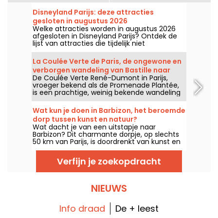
Disneyland Parijs: deze attracties
gesloten in augustus 2026
Welke attracties worden in augustus 2026
afgesloten in Disneyland Parijs? Ontdek de
lijst van attracties die tijdelijk niet
toegankelijk zijn wegens onderhoud of
renovatie, zodat u uw bezoek aan de
La Coulée Verte de Paris, de ongewone en
Disney-parken kunt plannen.
verborgen wandeling van Bastille naar
De Coulée Verte René-Dumont in Parijs,
Vincennes
vroeger bekend als de Promenade Plantée,
is een prachtige, weinig bekende wandeling
die Parijzenaars meeneemt op een groene
reis van de Bastille naar het Bois de
Wat kun je doen in Barbizon, het beroemde
Vincennes, langs het Viaduc des Arts. Het is
dorp tussen kunst en natuur?
een ongewone en schaduwrijke manier om
Wat dacht je van een uitstapje naar
Parijs te ontdekken, weg van de drukte van
Barbizon? Dit charmante dorpje, op slechts
de stad.
50 km van Parijs, is doordrenkt van kunst en
natuur aan de rand van het bos van
Fontainebleau. Ontdek onze tips voor het
Verfijn je zoekopdracht
perfecte dagje uit of weekendje weg.
NIEUWS
Info draad
De + leest