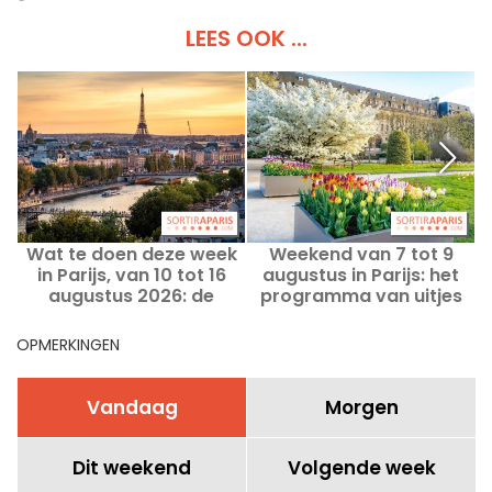
LEES OOK ...
Wat te doen deze week
Weekend van 7 tot 9
O
in Parijs, van 10 tot 16
augustus in Parijs: het
i
augustus 2026: de
programma van uitjes
onmisbare uitjes
die je niet mag missen
OPMERKINGEN
Vandaag
Morgen
Dit weekend
Volgende week