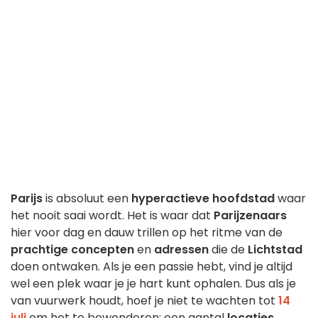
Parijs
is absoluut een
hyperactieve hoofdstad
waar
het nooit saai wordt. Het is waar dat
Parijzenaars
hier voor dag en dauw trillen op het ritme van de
prachtige concepten
en
adressen
die de
Lichtstad
doen ontwaken. Als je een passie hebt, vind je altijd
wel een plek waar je je hart kunt ophalen. Dus als je
van vuurwerk houdt, hoef je niet te wachten tot
14
juli
om het te bewonderen: een aantal
locaties,