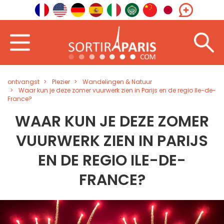
ontvangst
Plezier
Wandelingen & Natuur
Waar kun je deze zomer vuurwerk zien in Parijs en de regio Ile-de-
France?
WAAR KUN JE DEZE ZOMER
VUURWERK ZIEN IN PARIJS
EN DE REGIO ILE-DE-
FRANCE?