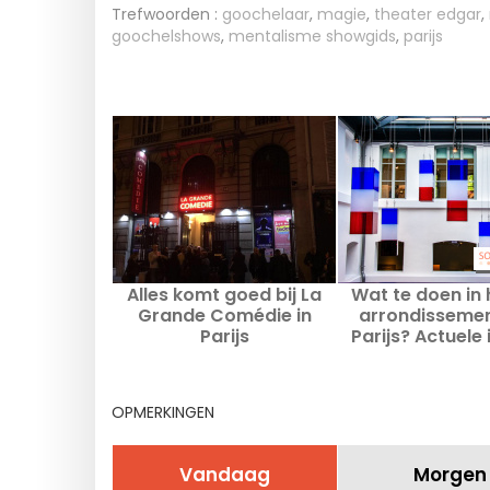
Trefwoorden :
goochelaar
,
magie
,
theater edgar
,
goochelshows
,
mentalisme showgids
,
parijs
Alles komt goed bij La
Wat te doen in 
Grande Comédie in
arrondisseme
Parijs
Parijs? Actuele
voor uitjes en
adresse
OPMERKINGEN
Vandaag
Morgen