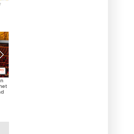
r
in
Magie, hypnose en
Magisch restaurant in
 het
mentalisme shows om te
Parijs: Factorielle 52, het
nd
zien in Parijs
bar-spektakel in het 13e
arrondissement