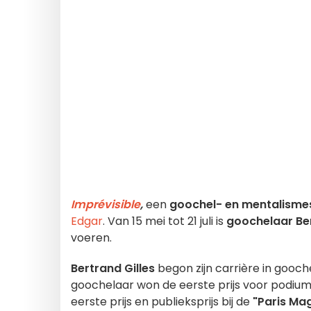
Imprévisible
,
een
goochel- en mentalism
Edgar
. Van 15 mei tot 21 juli is
goochelaar Ber
voeren.
Bertrand Gilles
begon zijn carrière in gooc
goochelaar won de eerste prijs voor podiu
eerste prijs en publieksprijs bij de
"Paris Ma