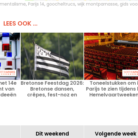
mentalisme
,
Parijs 14
,
goocheltrucs
,
wijk montparnasse
,
gids voo
LEES OOK ...
het 14e
Bretonse Feestdag 2026:
Toneelstukken om 
nt van
Bretonse dansen,
Parijs te zien tijdens
 ideeën
crêpes, fest-noz en
Hemelvaartweeke
 goede
cinema in het 14e
2026
n
arrondissement
Dit weekend
Volgende week