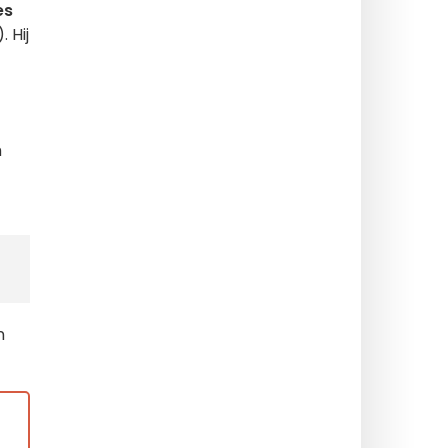
es
. Hij
h
n