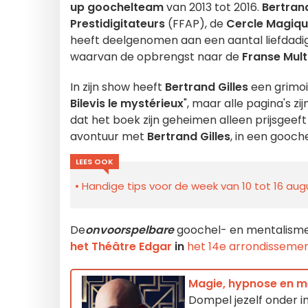
up goochelteam
van 2013 tot 2016.
Bertrand
Prestidigitateurs
(FFAP), de
Cercle Magiqu
heeft deelgenomen aan een aantal liefdad
waarvan de opbrengst naar de
Franse Mult
In zijn show heeft
Bertrand Gilles
een grimoi
Bilevis le mystérieux
", maar alle pagina's z
dat het boek zijn geheimen alleen prijsgeeft 
avontuur met
Bertrand Gilles
, in een gooc
LEES OOK
Handige tips voor de week van 10 tot 16 augu
De
onvoorspelbare
goochel- en mentalism
het Théâtre Edgar
in
het 14e arrondissemen
Magie, hypnose en me
Dompel jezelf onder 