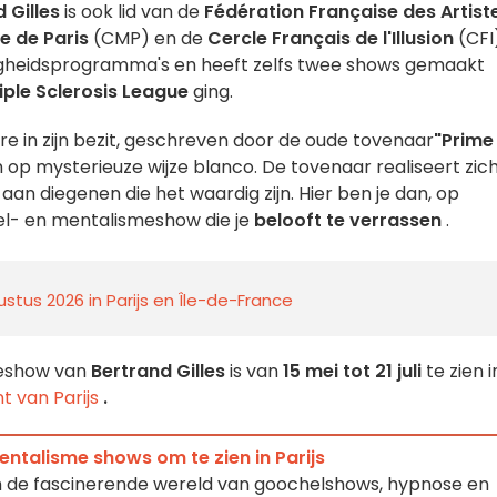
 Gilles
is ook lid van de
Fédération Française des Artist
e de Paris
(CMP) en de
Cercle Français de l'Illusion
(CFI)
igheidsprogramma's en heeft zelfs twee shows gemaakt
iple Sclerosis League
ging.
re in zijn bezit, geschreven door de oude tovenaar
"Prime
ijn op mysterieuze wijze blanco. De tovenaar realiseert zic
aan diegenen die het waardig zijn. Hier ben je dan, op
hel- en mentalismeshow die je
belooft te verrassen
.
stus 2026 in Parijs en Île-de-France
eshow van
Bertrand Gilles
is van
15 mei tot 21 juli
te zien i
t van Parijs
.
ntalisme shows om te zien in Parijs
in de fascinerende wereld van goochelshows, hypnose en