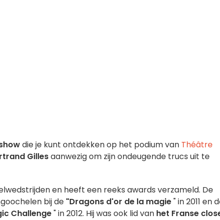
eshow
die je kunt ontdekken op het podium van
Théâtre
trand Gilles
aanwezig om zijn ondeugende trucs uit te
helwedstrijden en heeft een reeks awards verzameld. De
mgoochelen bij de
"Dragons d'or de la magie
" in 2011 en 
gic Challenge
" in 2012. Hij was ook lid van
het Franse clos