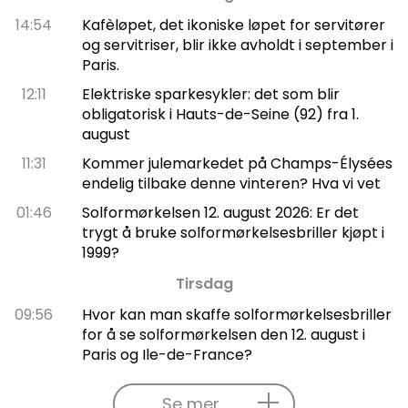
14:54
Kafèløpet, det ikoniske løpet for servitører
og servitriser, blir ikke avholdt i september i
Paris.
12:11
Elektriske sparkesykler: det som blir
obligatorisk i Hauts-de-Seine (92) fra 1.
august
11:31
Kommer julemarkedet på Champs-Élysées
endelig tilbake denne vinteren? Hva vi vet
01:46
Solformørkelsen 12. august 2026: Er det
trygt å bruke solformørkelsesbriller kjøpt i
1999?
Tirsdag
09:56
Hvor kan man skaffe solformørkelsesbriller
for å se solformørkelsen den 12. august i
Paris og Ile-de-France?
Se mer