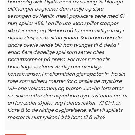
hemmelig svik. I kjølvannet av sesong 2s blodige
cliffhanger begynner den tredje og siste
sesongen av Netflix' mest populære serie med Gi-
hun, spiller 456, i en ille ute. Men spillet stopper
ikke for noen, og Gi-hun må ta noen viktige valg i
denne desperate situasjonen. Sammen med de
andre overlevende blir han tvunget til å delta i
enda flere dødelige spill som setter alles
besluttsomhet på prøve. For hver runde får
handlingene deres stadig mer alvorlige
konsekvenser. I mellomtiden gjenopptar In-ho sin
rolle som spillets mester for å ønske de mystiske
VIP-ene velkommen, og broren Jun-ho fortsetter
sin søken etter den usporbare øya, uvitende om at
en forræder skjuler seg i deres rekker. Vil Gi-hun
klare å ta de riktige avgjørelsene, eller vil spillets
mester til slutt lykkes i å få ham til å vike?