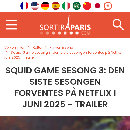
Velkommen
Kultur
Filmer & serier
Squid Game sesong 3: den siste sesongen forventes på Netflix i
juni 2025 - Trailer
SQUID GAME SESONG 3: DEN
SISTE SESONGEN
FORVENTES PÅ NETFLIX I
JUNI 2025 - TRAILER