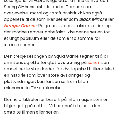
sesongene, vil være ivrige etter å finne ut hvordan
Seong Gi-huns historie ender. Temaer som
overlevelse, moral og samfunnskritikk kan også
appellere til de som liker serier som
Black Mirror
eller
Hunger Games
. På grunn av den grafiske volden og
det modne temaet anbefales ikke denne serien for
et ungt publikum eller de som er følsomme for
intense scener.
Den tredje sesongen av
Squid Game
tegner til å bli
en intens og etterlengtet
avslutning
på
serien
som
omdefinerte standarden for dystopiske thrillere. Med
en historie som lover store avsløringer og
plottvridninger, kan fansen se frem til en
minneverdig TV-opplevelse.
Denne artikkelen er basert på informasjon som er
tilgjengelig på nettet. Vi har ennå ikke sett den
omtalte filmen eller serien.