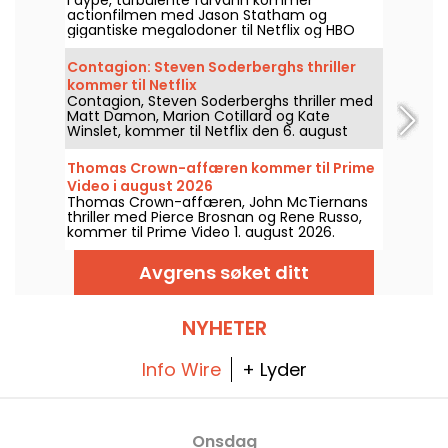
HBO Max
actionfilmen med Jason Statham og
gigantiske megalodoner til Netflix og HBO
Max den 2. august 2026.
Contagion: Steven Soderberghs thriller
kommer til Netflix
Contagion, Steven Soderberghs thriller med
Matt Damon, Marion Cotillard og Kate
Winslet, kommer til Netflix den 6. august
2026.
Thomas Crown-affæren kommer til Prime
Video i august 2026
Thomas Crown-affæren, John McTiernans
thriller med Pierce Brosnan og Rene Russo,
kommer til Prime Video 1. august 2026.
Avgrens søket ditt
NYHETER
Info Wire
+ Lyder
Onsdag