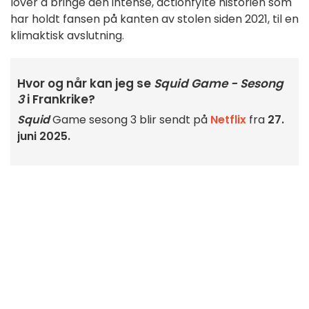
lover å bringe den intense, actionfylte historien som
har holdt fansen på kanten av stolen siden 2021, til en
klimaktisk avslutning.
Hvor og når kan jeg se
Squid Game - Sesong
3
i Frankrike?
Squid
Game sesong 3 blir sendt på
Netflix
fra
27.
juni 2025.