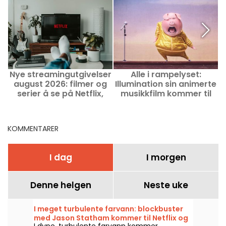
Nye streamingutgivelser
Alle i rampelyset:
F
august 2026: filmer og
Illumination sin animerte
serier å se på Netflix,
musikkfilm kommer til
Disney+ og Prime Video
Prime Video
KOMMENTARER
I dag
I morgen
Denne helgen
Neste uke
I meget turbulente farvann: blockbuster
med Jason Statham kommer til Netflix og
I dype, turbulente farvann kommer