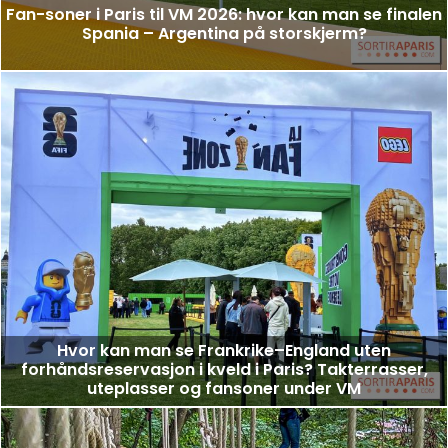
Fan-soner i Paris til VM 2026: hvor kan man se finalen
Spania – Argentina på storskjerm?
Hvor kan man se Frankrike–England uten
forhåndsreservasjon i kveld i Paris? Takterrasser,
uteplasser og fansoner under VM