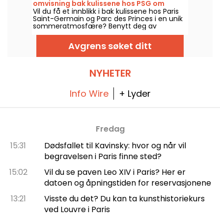
omvisning bak kulissene hos PSG om
Vil du få et innblikk i bak kulissene hos Paris
kvelden og en festlig guinguette med DJ-
Saint-Germain og Parc des Princes i en unik
sett
sommeratmosfære? Benytt deg av
nattøktene for å komme inn på stadion om
kvelden og nyte mange festlige aktiviteter.
Avgrens søket ditt
Her er programmet for sommeren 2026!
NYHETER
Info Wire
+ Lyder
Fredag
15:31
Dødsfallet til Kavinsky: hvor og når vil
begravelsen i Paris finne sted?
15:02
Vil du se paven Leo XIV i Paris? Her er
datoen og åpningstiden for reservasjonene
13:21
Visste du det? Du kan ta kunsthistoriekurs
ved Louvre i Paris