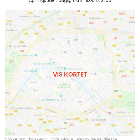
Åpningstider: daglig fra kl. 11.00 til 21.00
VIS KORTET
Nøkkelord :
basseng
,
paris plage
,
Bassin de la Villette
,