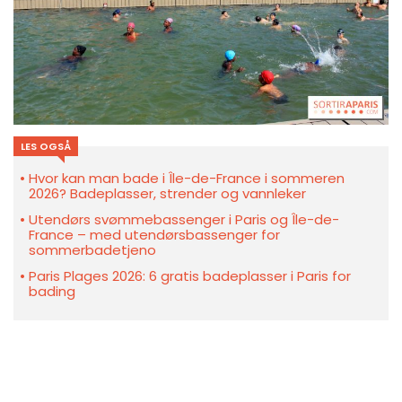
LES OGSÅ
Hvor kan man bade i Île-de-France i sommeren
2026? Badeplasser, strender og vannleker
Utendørs svømmebassenger i Paris og Île-de-
France – med utendørsbassenger for
sommerbadetjeno
Paris Plages 2026: 6 gratis badeplasser i Paris for
bading