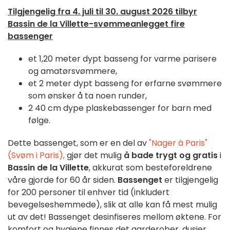
Tilgjengelig fra 4. juli til 30. august 2026 tilbyr
Bassin de la Villette-svømmeanlegget fire
bassenger
et 1,20 meter dypt basseng for varme parisere
og amatørsvømmere,
et 2 meter dypt basseng for erfarne svømmere
som ønsker å ta noen runder,
2 40 cm dype plaskebassenger for barn med
følge.
Dette bassenget, som er en del av
"Nager à Paris"
(Svøm i Paris),
gjør det mulig
å bade trygt og gratis
i
Bassin de la Villette
, akkurat som besteforeldrene
våre gjorde for 60 år siden.
Bassenget
er tilgjengelig
for 200 personer til enhver tid (inkludert
bevegelseshemmede), slik at alle kan få mest mulig
ut av det! Bassenget desinfiseres mellom øktene. For
komfort og hygiene finnes det garderober, dusjer,