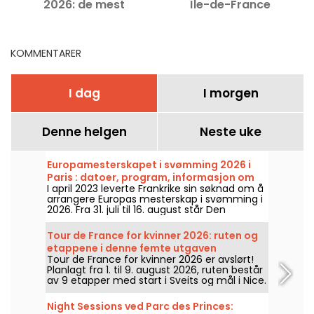
2026: de mest
Île-de-France
U
spennende utfluktene
KOMMENTARER
I dag
I morgen
Denne helgen
Neste uke
Europamesterskapet i svømming 2026 i
Paris : datoer, program, informasjon om
I april 2023 leverte Frankrike sin søknad om å
konkurransen
arrangere Europas mesterskap i svømming i
2026. Fra 31. juli til 16. august står Den
Olympiske Svømmehallen klar til å heie på
svømmerne våre. Her er alt du trenger å vite
Tour de France for kvinner 2026: ruten og
om konkurransen og øvelsene!
etappene i denne femte utgaven
Tour de France for kvinner 2026 er avslørt!
Planlagt fra 1. til 9. august 2026, ruten består
av 9 etapper med start i Sveits og mål i Nice.
Oppdag hva som venter oss i år.
Night Sessions ved Parc des Princes: