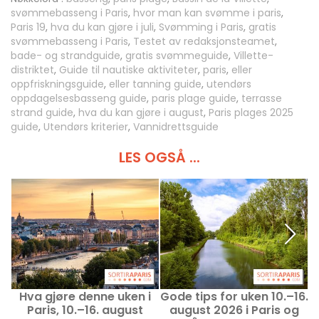
svømmebasseng i Paris
,
hvor man kan svømme i paris
,
Paris 19
,
hva du kan gjøre i juli
,
Svømming i Paris
,
gratis
svømmebasseng i Paris
,
Testet av redaksjonsteamet
,
bade- og strandguide
,
gratis svømmeguide
,
Villette-
distriktet
,
Guide til nautiske aktiviteter
,
paris
,
eller
oppfriskningsguide
,
eller tanning guide
,
utendørs
oppdagelsesbasseng guide
,
paris plage guide
,
terrasse
strand guide
,
hva du kan gjøre i august
,
Paris plages 2025
guide
,
Utendørs kriterier
,
Vannidrettsguide
LES OGSÅ ...
Hva gjøre denne uken i
Gode tips for uken 10.–16.
Paris, 10.–16. august
august 2026 i Paris og