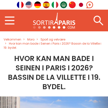
Velkommen
Moro
Sport og velvære
Hvor kan man bade i Seinen i Paris i 2026? Bassin de la Villette i
19. bydel.
HVOR KAN MAN BADE I
SEINEN I PARIS I 2026?
BASSIN DE LA VILLETTE I 19.
BYDEL.