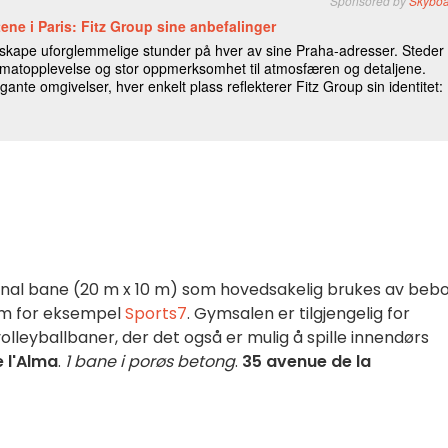
al bane (20 m x 10 m) som hovedsakelig brukes av beb
om for eksempel
Sports7
. Gymsalen er tilgjengelig for
leyballbaner, der det også er mulig å spille innendørs
 l'Alma
.
1 bane i porøs betong
.
35 avenue de la