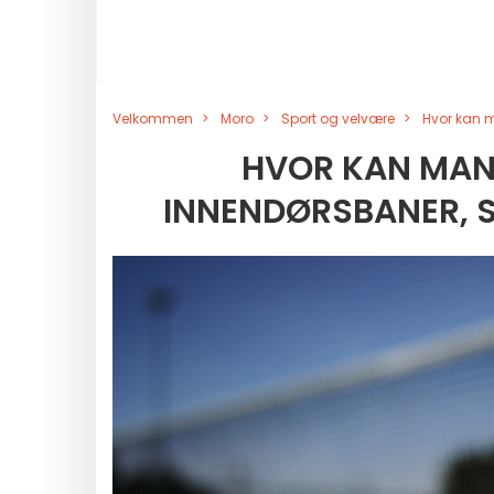
Velkommen
Moro
Sport og velvære
Hvor kan m
HVOR KAN MAN S
INNENDØRSBANER, 