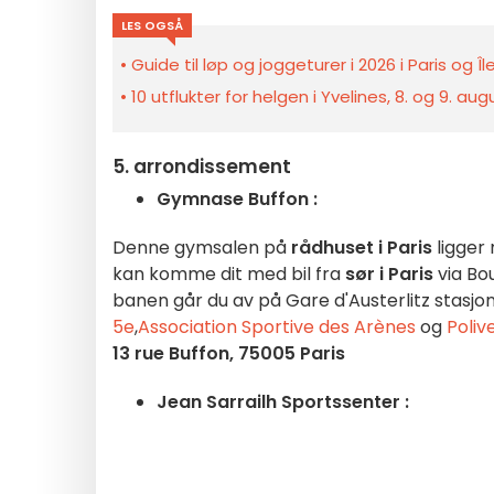
LES OGSÅ
Guide til løp og joggeturer i 2026 i Paris og 
10 utflukter for helgen i Yvelines, 8. og 9. au
5. arrondissement
Gymnase Buffon :
Denne gymsalen på
rådhuset i Paris
ligger 
kan komme dit med bil fra
sør i Paris
via Bou
banen går du av på Gare d'Austerlitz stasjon, 
5e
,
Association Sportive des Arènes
og
Poliv
13 rue Buffon, 75005 Paris
Jean Sarrailh Sportssenter :