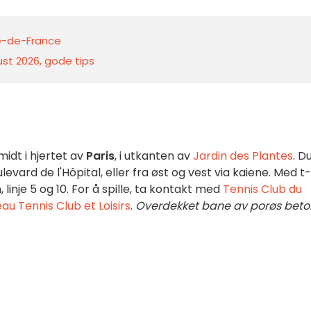
Île-de-France
gust 2026, gode tips
midt i hjertet av
Paris
, i utkanten av
Jardin des Plantes
. D
levard de l'Hôpital, eller fra øst og vest via kaiene. Med t-
linje 5 og 10. For å spille, ta kontakt med
Tennis Club du
eau Tennis Club et Loisirs
.
Overdekket bane av porøs bet