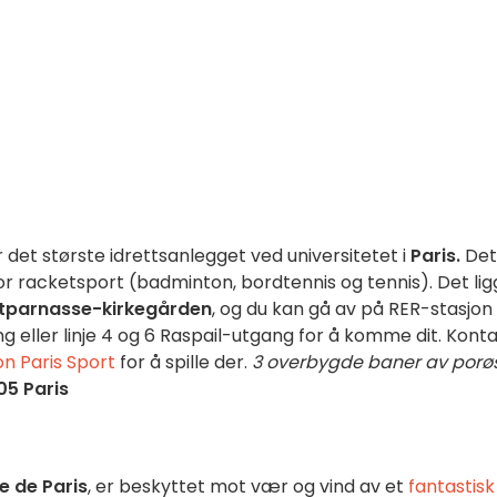
 det største idrettsanlegget ved universitetet i
Paris.
Det
l for racketsport (badminton, bordtennis og tennis). Det li
tparnasse-kirkegården
, og du kan gå av på RER-stasjon
ng eller linje 4 og 6 Raspail-utgang for å komme dit. Kont
on Paris Sport
for å spille der.
3 overbygde baner av porø
05 Paris
e de Paris
, er beskyttet mot vær og vind av et
fantastisk