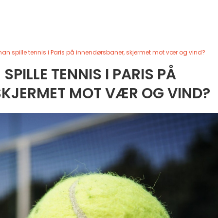
an spille tennis i Paris på innendørsbaner, skjermet mot vær og vind?
PILLE TENNIS I PARIS PÅ
SKJERMET MOT VÆR OG VIND?