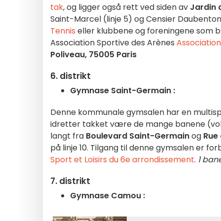
tak
, og ligger også rett ved siden av
Jardin 
Saint-Marcel (linje 5) og Censier Daubenton 
Tennis
eller klubbene og foreningene som bru
Association Sportive des Arènes
Association
Poliveau, 75005 Paris
6. distrikt
Gymnase Saint-Germain :
Denne kommunale gymsalen har en multispor
idretter takket være de mange banene (volle
langt fra
Boulevard Saint-Germain
og
Rue
på linje 10. Tilgang til denne gymsalen er fo
Sport et Loisirs du 6e arrondissement
.
1 ban
7. distrikt
Gymnase Camou :