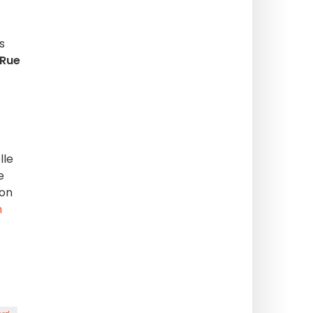
s
 Rue
lle
e
jon
n