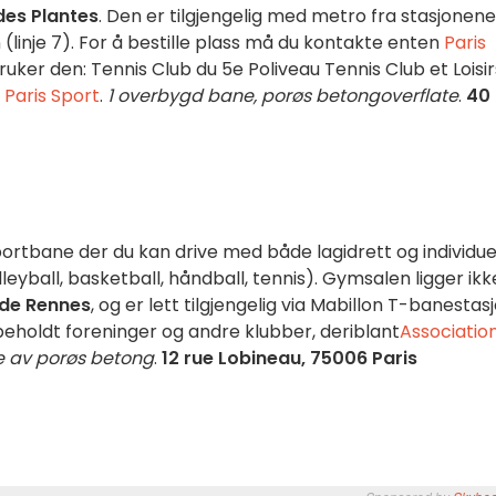
des Plantes
. Den er tilgjengelig med metro fra stasjonene
(linje 7). For å bestille plass må du kontakte enten
Paris
ker den: Tennis Club du 5e Poliveau Tennis Club et Loisir
 Paris Sport
.
1 overbygd bane, porøs betongoverflate
.
40
tbane der du kan drive med både lagidrett og individue
yball, basketball, håndball, tennis). Gymsalen ligger ikk
 de Rennes
, og er lett tilgjengelig via Mabillon T-banestas
rbeholdt foreninger og andre klubber, deriblant
Associatio
e av porøs betong
.
12 rue Lobineau, 75006 Paris