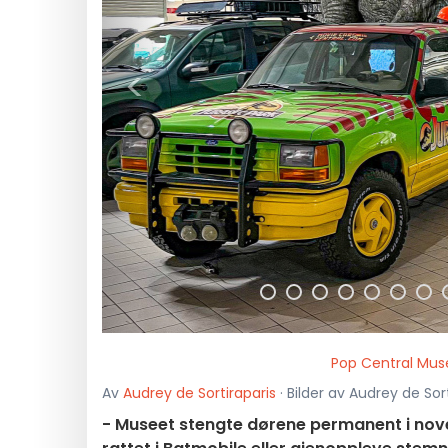
<
Pop Central Muse
Av
Audrey de Sortiraparis
· Bilder av Audrey de Sort
- Museet stengte dørene permanent i nov