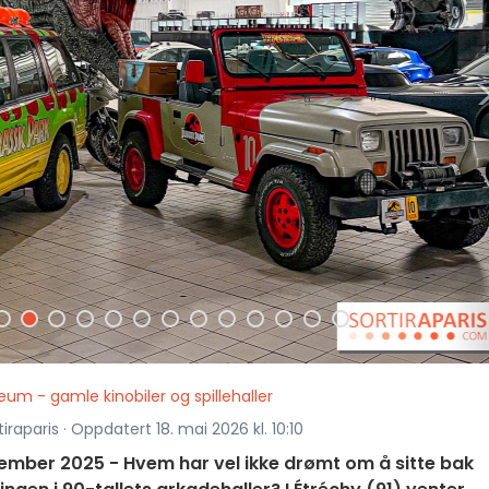
um - gamle kinobiler og spillehaller
iraparis · Oppdatert 18. mai 2026 kl. 10:10
ember 2025 - Hvem har vel ikke drømt om å sitte bak