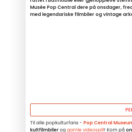
rattet i Batmobile eller gjenoppleve stemni
Musée Pop Central dere på onsdager, fredag
med legendariske filmbiler og vintage ar
PE
Til alle popkulturfans -
Pop Central Museu
kultfilmbiler
og
gamle videospill
! Kom
på
on