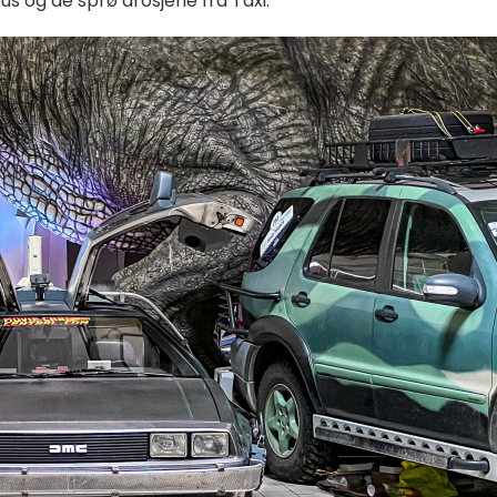
us og de sprø drosjene fra Taxi.