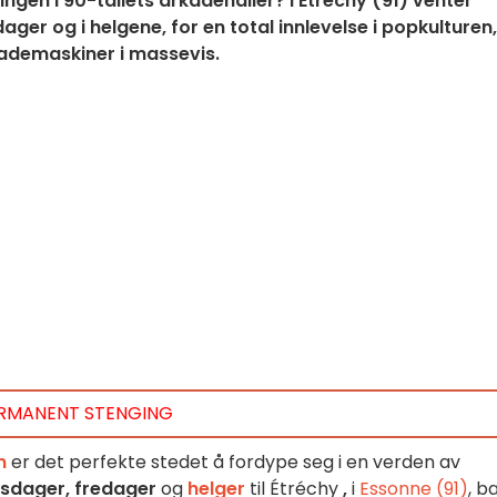
ngen i 90-tallets arkadehaller? I Étréchy (91) venter
er og i helgene, for en total innlevelse i popkulturen,
kademaskiner i massevis.
RMANENT STENGING
m
er det perfekte stedet å fordype seg i en verden av
sdager, fredager
og
helger
til Étréchy
,
i
Essonne (91)
, b