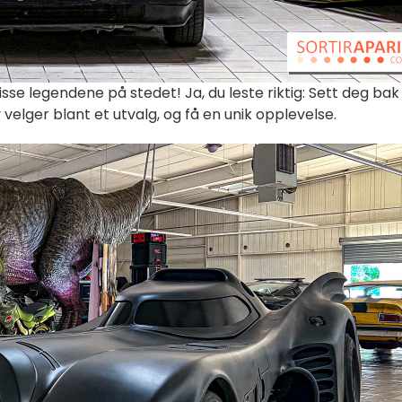
sse legendene på stedet! Ja, du leste riktig: Sett deg bak
 velger blant et utvalg, og få en unik opplevelse.