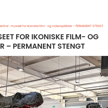
entral : museet for ikoniske film- og videospillbiler – PERMANENT STENGT
SEET FOR IKONISKE FILM- OG
ER – PERMANENT STENGT