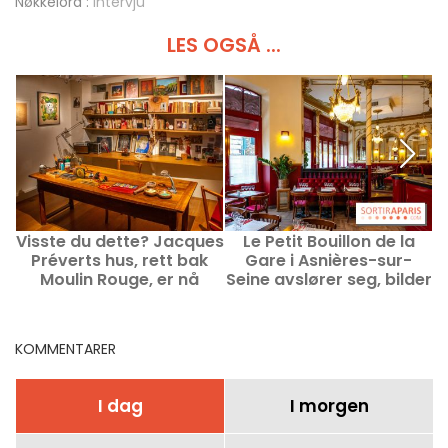
Nøkkelord :
intervju
LES OGSÅ ...
Visste du dette? Jacques
Le Petit Bouillon de la
A
Préverts hus, rett bak
Gare i Asnières-sur-
Moulin Rouge, er nå
Seine avslører seg, bilder
åpent for besøk.
og anmeldelse
KOMMENTARER
I dag
I morgen