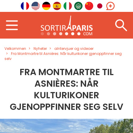
Velkommen
Nyheter
aIntervjuer og videoer
Fra Montmartre til Asnières: Når kulturikoner gjenoppfinner seg
selv
FRA MONTMARTRE TIL
ASNIÈRES: NÅR
KULTURIKONER
GJENOPPFINNER SEG SELV