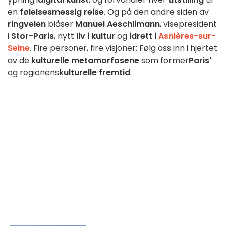
en
følelsesmessig reise
. Og på den andre siden av
ringveien
blåser
Manuel Aeschlimann
, visepresident
i
Stor-Paris
, nytt
liv i kultur
og
idrett i
Asnières-sur-
Seine
. Fire personer, fire visjoner: Følg oss inn i hjertet
av de
kulturelle metamorfosene
som former
Paris'
og regionens
kulturelle fremtid
.