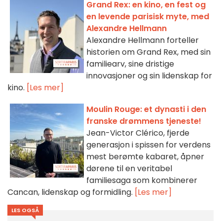
Grand Rex: en kino, en fest og
en levende parisisk myte, med
Alexandre Hellmann
Alexandre Hellmann forteller
historien om Grand Rex, med sin
familiearv, sine dristige
innovasjoner og sin lidenskap for
kino.
[Les mer]
Moulin Rouge: et dynasti i den
franske drømmens tjeneste!
Jean-Victor Clérico, fjerde
generasjon i spissen for verdens
mest berømte kabaret, åpner
dørene til en veritabel
familiesaga som kombinerer
Cancan, lidenskap og formidling.
[Les mer]
LES OGSÅ