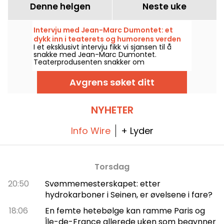
Denne helgen
Neste uke
Intervju med Jean-Marc Dumontet: et
dykk inn i teaterets og humorens verden
I et eksklusivt intervju fikk vi sjansen til å
snakke med Jean-Marc Dumontet.
Teaterprodusenten snakker om
utfordringene teatret står overfor i 2024,
festivalen "Paroles citoyennes", Molières og
Avgrens søket ditt
forestillingene du ikke må gå glipp av i år.
NYHETER
Info Wire
+ Lyder
Torsdag
20:50
Svømmemesterskapet: etter
hydrokarboner i Seinen, er øvelsene i fare?
18:06
En femte hetebølge kan ramme Paris og
Île-de-France allerede uken som begynner