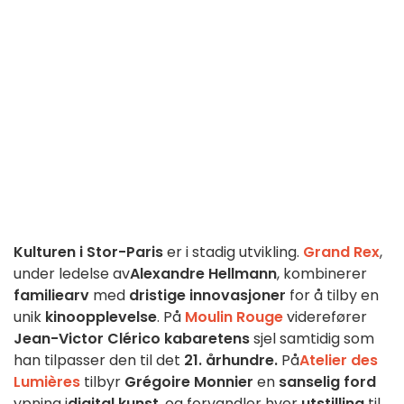
Kulturen i Stor-Paris
er i stadig utvikling.
Grand Rex
,
under ledelse av
Alexandre Hellmann
, kombinerer
familiearv
med
dristige innovasjoner
for å tilby en
unik
kinoopplevelse
. På
Moulin Rouge
viderefører
Jean-Victor Clérico
kabaretens
sjel samtidig som
han tilpasser den til det
21. århundre.
På
Atelier des
Lumières
tilbyr
Grégoire Monnier
en
sanselig ford
ypning i
digital kunst
, og forvandler hver
utstilling
til