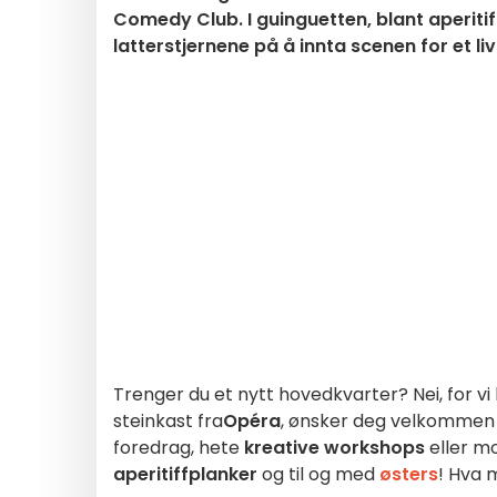
Comedy Club. I guinguetten, blant aperit
latterstjernene på å innta scenen for et l
Trenger du et nytt hovedkvarter? Nei, for vi 
steinkast fra
Opéra
, ønsker deg velkommen t
foredrag, hete
kreative workshops
eller 
aperitiffplanker
og til og med
østers
! Hva 