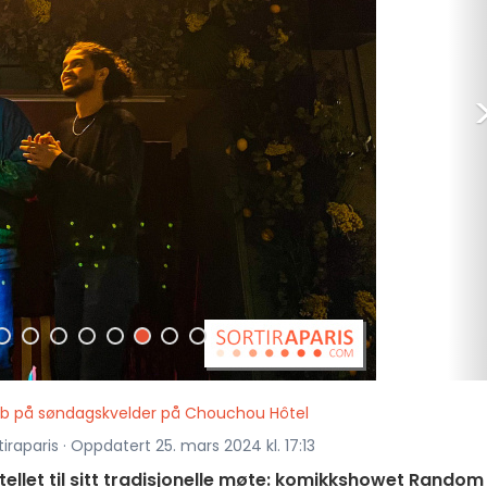
 på søndagskvelder på Chouchou Hôtel
iraparis · Oppdatert 25. mars 2024 kl. 17:13
llet til sitt tradisjonelle møte: komikkshowet Random