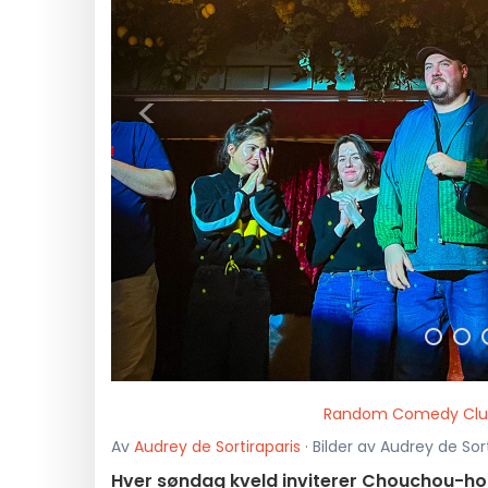
<
Random Comedy Club
Av
Audrey de Sortiraparis
· Bilder av Audrey de Sort
Hver søndag kveld inviterer Chouchou-hote