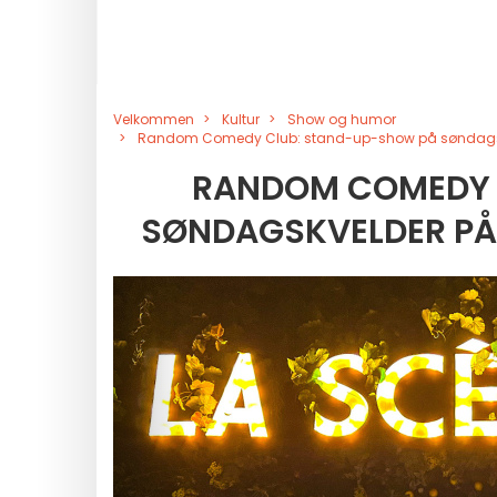
Velkommen
Kultur
Show og humor
Random Comedy Club: stand-up-show på søndagskve
RANDOM COMEDY 
SØNDAGSKVELDER PÅ 