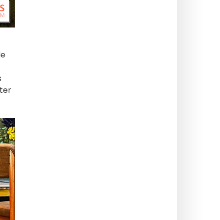
de
s
tter