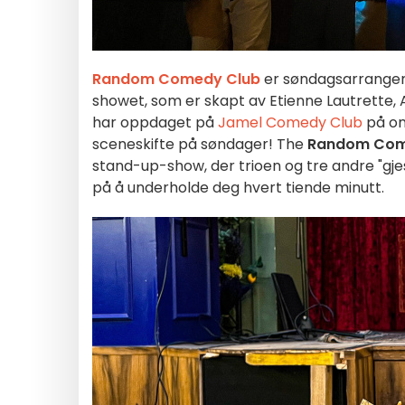
Random Comedy Club
er søndagsarrangem
showet, som er skapt av Etienne Lautrette,
har oppdaget på
Jamel Comedy Club
på on
sceneskifte på søndager! The
Random Com
stand-up-show, der trioen og tre andre "gj
på å underholde deg hvert tiende minutt.