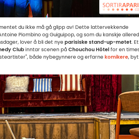
entet du ikke må gå glipp av! Dette lattervekkende
 Antoine Piombino og Guiguipop, og som du kanskje allere
sdager, lover å bli det nye
parisiske stand-up-møtet
. Et
edy Club
inntar scenen på
Chouchou Hôtel
for en time
esteartister", både nybegynnere og erfarne
komikere
, by