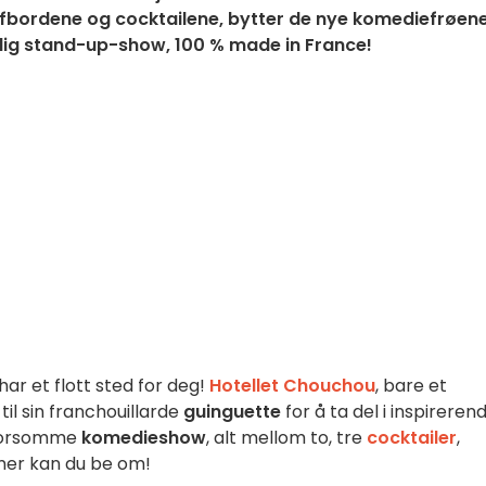
iffbordene og cocktailene, bytter de nye komediefrøen
ivlig stand-up-show, 100 % made in France!
har et flott sted for deg!
Hotellet Chouchou
, bare et
il sin franchouillarde
guinguette
for å ta del i inspireren
morsomme
komedieshow
, alt mellom to, tre
cocktailer
,
mer kan du be om!