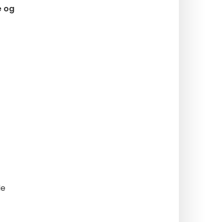
e og
de