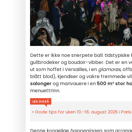
Dette er ikke noe snerpete ball: tidstypiske 
gullbrodeker og boudoir-vibber. Det er en v
ut som hoffet i Versailles, i en
glamorøs
, off
blått blod), kjendiser og vakre fremmede vi
salonger
og marivauere i en
500 m² stor h
menuettrinn.
LES OGSÅ
Gode tips for uken 10.–16. august 2026 i Pari
Denne kongelige
happeningen
, som arrang