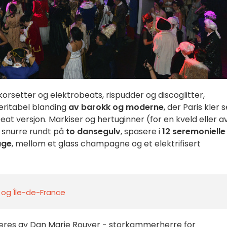
korsetter og elektrobeats, rispudder og discoglitter,
eritabel blanding
av barokk og moderne
, der Paris kler 
beat versjon. Markiser og hertuginner (for en kveld eller a
l snurre rundt på
to dansegulv
, spasere i
12 seremonielle
age
, mellom et glass champagne og et elektrifisert
s og Île-de-France
eres av Dan Marie Rouyer - storkammerherre for