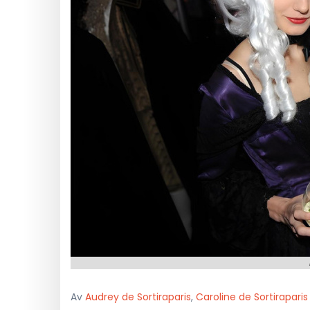
Av
Audrey de Sortiraparis
,
Caroline de Sortiraparis