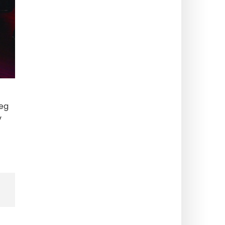
seg
v