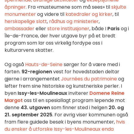
åpninger
. Fra «musteumene som må sees» til
skjulte
monumenter
og videre til
katedraler og kirker
, til
herskapelige slott
,
rådhus og ministerier
,
ambassader
eller
store institusjoner
, både I
Paris
og i
Île-de-France, der hver utgave byr på et bredt
program som lar oss virkelig fordype oss i
kulturarvens skatter.
Og også
Hauts-de-Seine
sørger for å være med i
farten.
92-regionen
vest for hovedstaden deltar
gjerne i arrangementet
Journées du patrimoine
og
løfter frem sine historiske og kunstneriske perler. I
byen
Issy-les-Moulineaux
inviterer
Domene Reine
Margot
oss til en spesiallagt program løpende mot
denne
43. utgaven
som finner sted i helgen
20. og
21. september 2025
. For øvrig viser kommunen også
fram flere guidede besøk i byens monumenter,
hvis
du ønsker å utforske Issy-les-Moulineaux enda