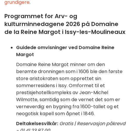
grundigere
.
Programmet for Arv- og
kulturminnedagene 2026 på Domaine
de la Reine Margot i Issy-les-Moulineaux
Guidede omvisninger ved Domaine Reine
Margot
Domaine Reine Margot minner om den
berømte dronningen som i 1606 ble den første
store aristokraten som opprettet sin
sommerresidens i Issy. Omformet til et
prestisjehotellkompleks av Jean-Michel
Wilmotte, samtidig som de vernet det som er
verneverdig: en bygning fra 1600-tallet og et
neogotisk kapell som åpnet i 1846.
Deltakelsesvilkår:
Gratis | Reservasjon påkrevd
- 01 41 23 87 00