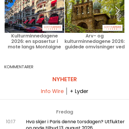
Kulturminnedagene
Arv- og
K
2026: en spasertur i
kulturminnedagene 2026:
v
mote langs Montaigne
guidede omvisninger ved
allé
Skit du Saint Esprit (78)
KOMMENTARER
NYHETER
Info Wire
+ Lyder
Fredag
10:17
Hva skjer i Paris denne torsdagen? Utflukter
og gode tilbud 13. august 2026