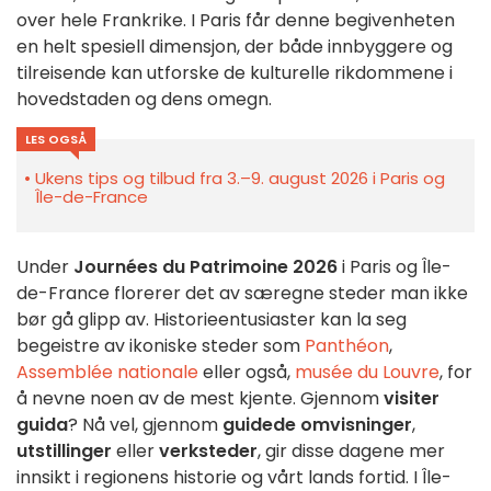
over hele Frankrike. I Paris får denne begivenheten
en helt spesiell dimensjon, der både innbyggere og
tilreisende kan utforske de kulturelle rikdommene i
hovedstaden og dens omegn.
LES OGSÅ
Ukens tips og tilbud fra 3.–9. august 2026 i Paris og
Île-de-France
Under
Journées du Patrimoine 2026
i Paris og Île-
de-France florerer det av særegne steder man ikke
bør gå glipp av. Historieentusiaster kan la seg
begeistre av ikoniske steder som
Panthéon
,
Assemblée nationale
eller også,
musée du Louvre
, for
å nevne noen av de mest kjente. Gjennom
visiter
guida
? Nå vel, gjennom
guidede omvisninger
,
utstillinger
eller
verksteder
, gir disse dagene mer
innsikt i regionens historie og vårt lands fortid. I Île-