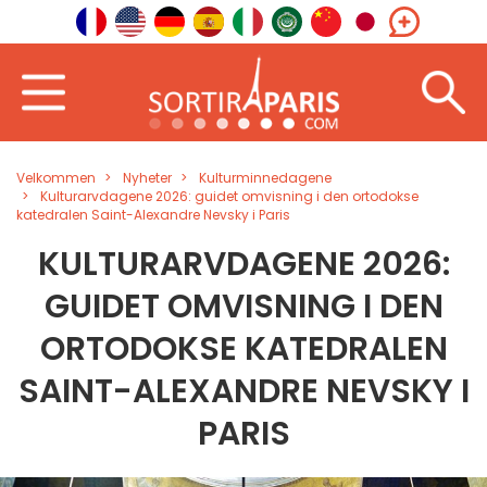
Velkommen
Nyheter
Kulturminnedagene
Kulturarvdagene 2026: guidet omvisning i den ortodokse
katedralen Saint-Alexandre Nevsky i Paris
KULTURARVDAGENE 2026:
GUIDET OMVISNING I DEN
ORTODOKSE KATEDRALEN
SAINT-ALEXANDRE NEVSKY I
PARIS