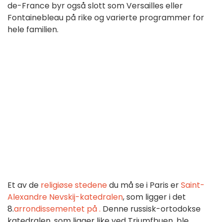
de-France byr også slott som Versailles eller
Fontainebleau på rike og varierte programmer for
hele familien.
Et av de
religiøse stedene
du må se i Paris er
Saint-
Alexandre Nevskij-katedralen
, som ligger i det
8.
arrondissementet på
.
Denne russisk-ortodokse
katedralen, som ligger like ved Triumfbuen, ble