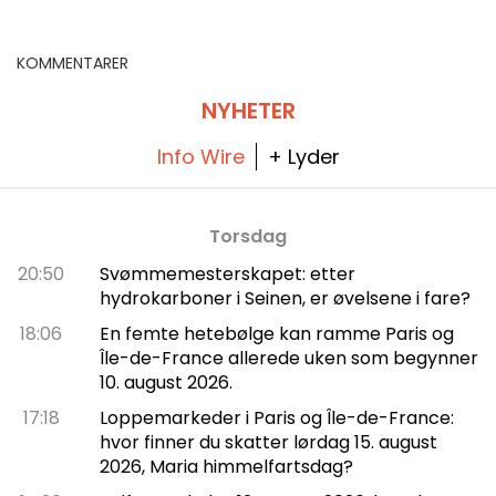
skatter i Yvelines (78)
programmet
KOMMENTARER
NYHETER
Info Wire
+ Lyder
Torsdag
20:50
Svømmemesterskapet: etter
hydrokarboner i Seinen, er øvelsene i fare?
18:06
En femte hetebølge kan ramme Paris og
Île-de-France allerede uken som begynner
10. august 2026.
17:18
Loppemarkeder i Paris og Île-de-France:
hvor finner du skatter lørdag 15. august
2026, Maria himmelfartsdag?