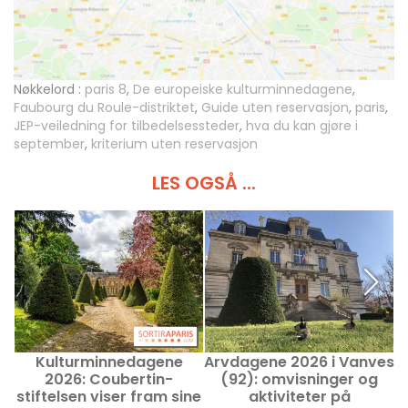
Nøkkelord :
paris 8
,
De europeiske kulturminnedagene
,
Faubourg du Roule-distriktet
,
Guide uten reservasjon
,
paris
,
JEP-veiledning for tilbedelsessteder
,
hva du kan gjøre i
september
,
kriterium uten reservasjon
LES OGSÅ ...
Kulturminnedagene
Arvdagene 2026 i Vanves
K
2026: Coubertin-
(92): omvisninger og
stiftelsen viser fram sine
aktiviteter på
o