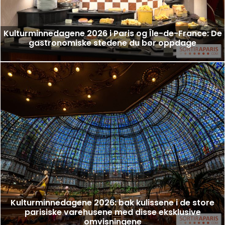
Kulturminnedagene 2026 i Paris og Île-de-France: De
gastronomiske stedene du bør oppdage
Kulturminnedagene 2026: bak kulissene i de store
parisiske varehusene med disse eksklusive
omvisningene