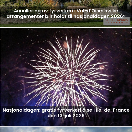
Annullering av fyrverkeri i Val-d'Oise: hvilke
arrangementer blir holdt til nasjonaldagen 2026?
Nasjonaldagen: gratis fyrverkeri å se i Île-de-France
den 13. juli 2026