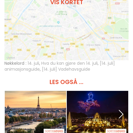
VIS KORTET
Nøkkelord :
14. juli
,
Hva du kan gjøre den 14. juli
,
[14. juli]
animasjonsguide
,
[14. juli] Vadehavsguide
LES OGSÅ ...