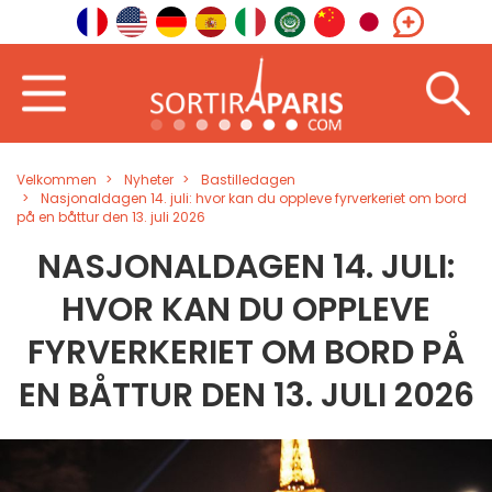
Velkommen
Nyheter
Bastilledagen
Nasjonaldagen 14. juli: hvor kan du oppleve fyrverkeriet om bord
på en båttur den 13. juli 2026
NASJONALDAGEN 14. JULI:
HVOR KAN DU OPPLEVE
FYRVERKERIET OM BORD PÅ
EN BÅTTUR DEN 13. JULI 2026