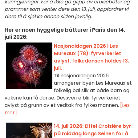
kunngjøringer. For å ikke gå glipp av cruisebåter og
prammer som venter dere den 13. juli, oppfordrer vi
dere til å sjekke denne siden jevnlig.
Her er noen hyggelige båtturer i Paris den 14.
juli 2026:
Nasjonaldagen 2026 i Les
Mureaux (78): fyrverkeriet
avlyst, folkedansen holdes 13.
juli.
Til nasjonaldagen 2026
arrangerer byen Les Mureaux et
folkelig bal slik at både barn og
voksne kan få danse. Dessverre blir fyrverkeriet
avlyst på grunn av et vedtak fra fylkesmannen.
[Les
mer]
14. juli 2026: Eiffel Croisière byr
på middag langs Seinen for å