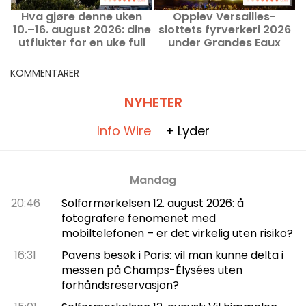
Hva gjøre denne uken
Opplev Versailles-
10.–16. august 2026: dine
slottets fyrverkeri 2026
utflukter for en uke full
under Grandes Eaux
av opplevelser i Paris
Nocturnes den 14. juli
f
KOMMENTARER
NYHETER
Info Wire
+ Lyder
Mandag
20:46
Solformørkelsen 12. august 2026: å
fotografere fenomenet med
mobiltelefonen – er det virkelig uten risiko?
16:31
Pavens besøk i Paris: vil man kunne delta i
messen på Champs-Élysées uten
forhåndsreservasjon?