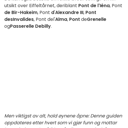
utsikt over Eiffeltårnet
,
deriblant
Pont de l'Iéna
, Pont
de
Bir-Hakeim
, Pont
d
'
Alexandre III
,
Pont
des
Invalides
, Pont de
l
'
Alma
,
Pont
de
Grenelle
og
Passerelle Debilly
.
Men viktigst av alt, hold øynene åpne: Denne guiden
oppdateres etter hvert som vi gjør funn og mottar