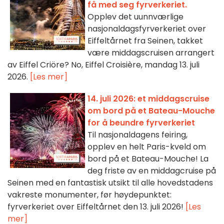
få med seg fyrverkeriet.
Opplev det uunnværlige
nasjonaldagsfyrverkeriet over
Eiffeltårnet fra Seinen, takket
være middagscruisen arrangert
av Eiffel Criöre? No, Eiffel Croisière, mandag 13. juli
2026.
[Les mer]
14. juli 2026: et middagscruise
om bord på et Bateau-Mouche
for å beundre fyrverkeriet
Til nasjonaldagens feiring,
opplev en helt Paris-kveld om
bord på et Bateau-Mouche! La
deg friste av en middagcruise på
Seinen med en fantastisk utsikt til alle hovedstadens
vakreste monumenter, før høydepunktet:
fyrverkeriet over Eiffeltårnet den 13. juli 2026!
[Les
mer]