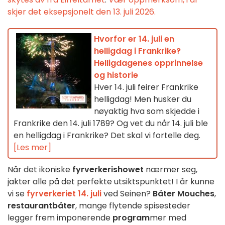
skjer det eksepsjonelt den 13. juli 2026.
Hvorfor er 14. juli en
helligdag i Frankrike?
Helligdagenes opprinnelse
og historie
Hver 14. juli feirer Frankrike
helligdag! Men husker du
nøyaktig hva som skjedde i
Frankrike den 14. juli 1789? Og vet du når 14. juli ble
en helligdag i Frankrike? Det skal vi fortelle deg.
[Les mer]
Når det ikoniske
fyrverkerishowet
nærmer seg,
jakter alle på det perfekte utsiktspunktet! I år kunne
vi se
fyrverkeriet 14. juli
ved Seinen?
Båter Mouches
,
restaurantbåter
, mange flytende spisesteder
legger frem imponerende
program
mer med