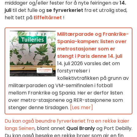
middager og/eller fester for å nyte feiringen av
14.
juli
til det fulle og
se fyrverkeriet
fra et utrolig sted,
helt tett på
Eiffeltårnet
!
Militærparade og Frankrike-
Spania-kampen: listen over
metrostasjoner som er
stengt i Paris denne 14. juli
14. juli 2026 varsles det om
forstyrrelser i
kollektivtrafikken på grunn av
militærparaden og VM-semifinalen i fotball
mellom Frankrike og Spania. Her er derfor listen
over metro-stasjonene og RER-stasjonene som
stenger denne tirsdagen.
[Les mer]
Du kan også beundre fyrverkeriet fra en rekke kaier
langs Seinen
, blant annet
Quai Branly
og Port Debilly.
Du kan også besøke en rekke broer som gir en fin