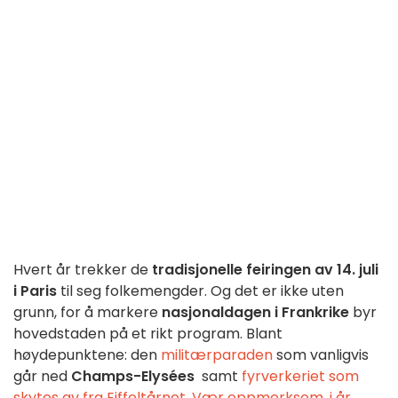
Hvert år trekker de
tradisjonelle feiringen av 14. juli
i Paris
til seg folkemengder. Og det er ikke uten
grunn, for å markere
nasjonaldagen i Frankrike
byr
hovedstaden på et rikt program. Blant
høydepunktene: den
militærparaden
som vanligvis
går ned
Champs-Elysées
samt
fyrverkeriet som
skytes av fra Eiffeltårnet
.
Vær oppmerksom, i år