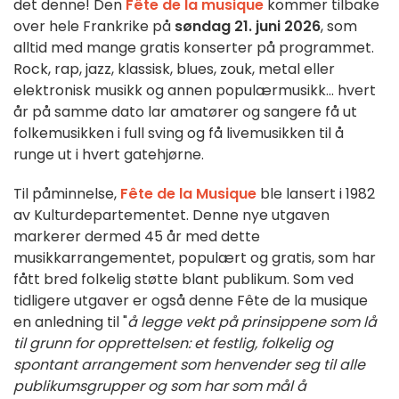
det denne! Den
Fête de la musique
kommer tilbake
over hele Frankrike på
søndag 21. juni 2026
, som
alltid med mange gratis konserter på programmet.
Rock, rap, jazz, klassisk, blues, zouk, metal eller
elektronisk musikk og annen populærmusikk... hvert
år på samme dato lar amatører og sangere få ut
folkemusikken i full sving og få livemusikken til å
runge ut i hvert gatehjørne.
Til påminnelse,
Fête de la Musique
ble lansert i 1982
av Kulturdepartementet. Denne nye utgaven
markerer dermed 45 år med dette
musikkarrangementet, populært og gratis, som har
fått bred folkelig støtte blant publikum. Som ved
tidligere utgaver er også denne Fête de la musique
en anledning til "
å legge vekt på prinsippene som lå
til grunn for opprettelsen: et festlig, folkelig og
spontant arrangement som henvender seg til alle
publikumsgrupper og som har som mål å