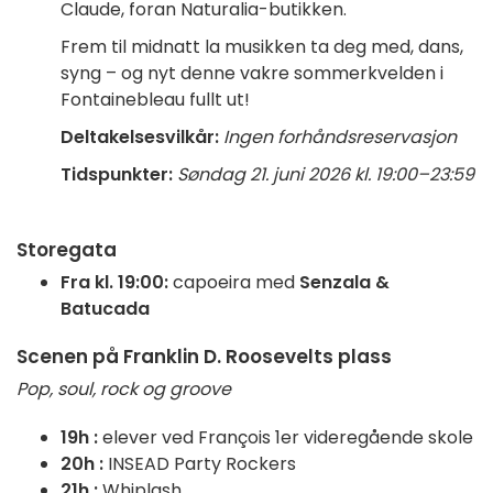
Claude, foran Naturalia-butikken.
Frem til midnatt la musikken ta deg med, dans,
syng – og nyt denne vakre sommerkvelden i
Fontainebleau fullt ut!
Deltakelsesvilkår:
Ingen forhåndsreservasjon
Tidspunkter:
Søndag 21. juni 2026 kl. 19:00–23:59
Storegata
Fra kl. 19:00:
capoeira med
Senzala &
Batucada
Scenen på Franklin D. Roosevelts plass
Pop, soul, rock og groove
19h :
elever ved François 1er videregående skole
20h :
INSEAD Party Rockers
21h :
Whiplash