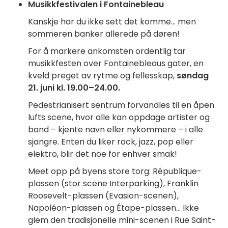
Musikkfestivalen i Fontainebleau
Kanskje har du ikke sett det komme... men
sommeren banker allerede på døren!
For å markere ankomsten ordentlig tar
musikkfesten over Fontainebleaus gater, en
kveld preget av rytme og fellesskap,
søndag
21. juni kl. 19.00–24.00.
Pedestrianisert sentrum forvandles til en åpen
lufts scene, hvor alle kan oppdage artister og
band – kjente navn eller nykommere – i alle
sjangre. Enten du liker rock, jazz, pop eller
elektro, blir det noe for enhver smak!
Meet opp på byens store torg: République-
plassen (stor scene Interparking), Franklin
Roosevelt-plassen (Evasion-scenen),
Napoléon-plassen og Étape-plassen... Ikke
glem den tradisjonelle mini-scenen i Rue Saint-