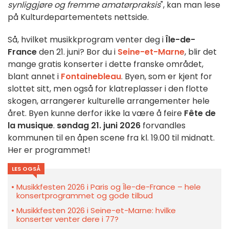
synliggjøre og fremme amatørpraksis
", kan man lese
på Kulturdepartementets nettside.
Så, hvilket musikkprogram venter deg i
Île-de-
France
den 21. juni? Bor du i
Seine-et-Marne
, blir det
mange gratis konserter i dette franske området,
blant annet i
Fontainebleau
. Byen, som er kjent for
slottet sitt, men også for klatreplasser i den flotte
skogen, arrangerer kulturelle arrangementer hele
året. Byen kunne derfor ikke la være å feire
Fête de
la musique
.
søndag 21. juni 2026
forvandles
kommunen til en åpen scene fra kl. 19.00 til midnatt.
Her er programmet!
LES OGSÅ
Musikkfesten 2026 i Paris og Île-de-France – hele
konsertprogrammet og gode tilbud
Musikkfesten 2026 i Seine-et-Marne: hvilke
konserter venter dere i 77?