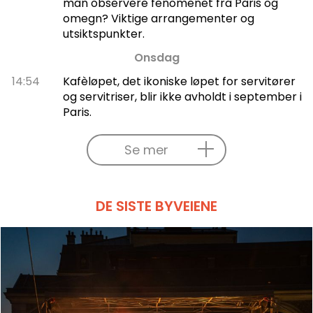
man observere fenomenet fra Paris og
omegn? Viktige arrangementer og
utsiktspunkter.
Onsdag
14:54
Kafèløpet, det ikoniske løpet for servitører
og servitriser, blir ikke avholdt i september i
Paris.
Se mer
DE SISTE BYVEIENE