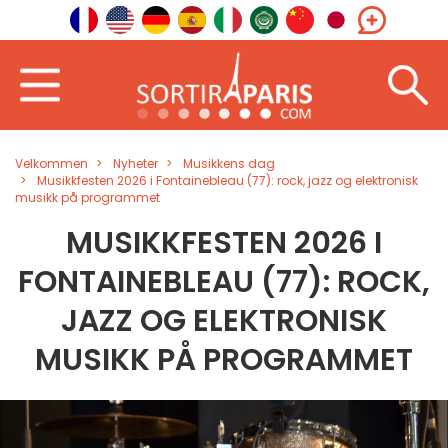
Velkommen
Nyheter
Musikkens dag
Musikkfesten 2026 i Fontainebleau (77): rock, jazz og elektronisk
musikk på programmet
MUSIKKFESTEN 2026 I
FONTAINEBLEAU (77): ROCK,
JAZZ OG ELEKTRONISK
MUSIKK PÅ PROGRAMMET