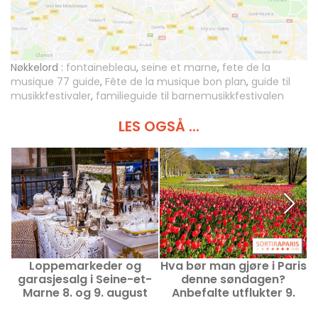
Nøkkelord :
fontainebleau
,
seine et marne
,
fete de la
musique 77 guide
,
Fête de la musique bon plan
,
guide til
musikkfestivaler
,
familieguide til barnemusikkfestivalen
LES OGSÅ ...
Loppemarkeder og
Hva bør man gjøre i Paris
garasjesalg i Seine-et-
denne søndagen?
Marne 8. og 9. august
Anbefalte utflukter 9.
2026 - 77
august 2026