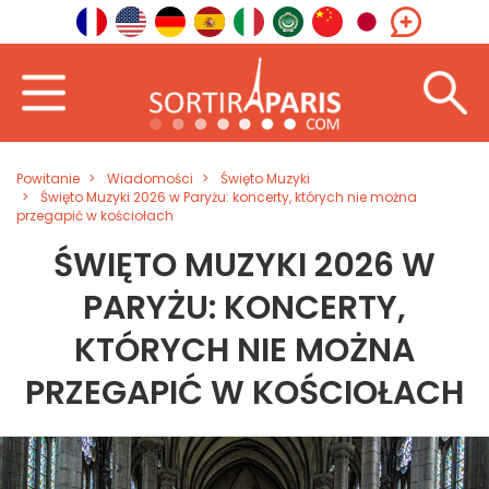
Powitanie
Wiadomości
Święto Muzyki
Święto Muzyki 2026 w Paryżu: koncerty, których nie można
przegapić w kościołach
ŚWIĘTO MUZYKI 2026 W
PARYŻU: KONCERTY,
KTÓRYCH NIE MOŻNA
PRZEGAPIĆ W KOŚCIOŁACH