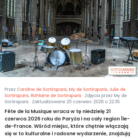
Przez
Caroline de Sortiraparis
,
My de Sortiraparis
,
Julie de
Sortiraparis
,
Rizhlaine de Sortiraparis
· Zdjęcia przez My de
Sortiraparis · Zaktualizowane 20 czerwiec 2026 o 22:35
Fête de la Musique wraca w tę niedzielę 21
czerwca 2026 roku do Paryża i na cały region Île-
de-France. Wśród miejsc, które chętnie włączają
się w to kulturalne i radosne wydarzenie, znajdują