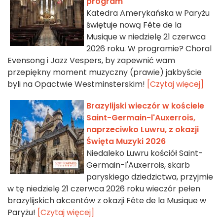
program
Katedra Amerykańska w Paryżu
świętuje nową Fête de la
Musique w niedzielę 21 czerwca
2026 roku. W programie? Choral
Evensong i Jazz Vespers, by zapewnić wam
przepiękny moment muzyczny (prawie) jakbyście
byli na Opactwie Westminsterskim!
[Czytaj więcej]
Brazylijski wieczór w kościele
Saint-Germain-l'Auxerrois,
naprzeciwko Luwru, z okazji
Święta Muzyki 2026
Niedaleko Luwru kościół Saint-
Germain-l'Auxerrois, skarb
paryskiego dziedzictwa, przyjmie
w tę niedzielę 21 czerwca 2026 roku wieczór pełen
brazylijskich akcentów z okazji Fête de la Musique w
Paryżu!
[Czytaj więcej]