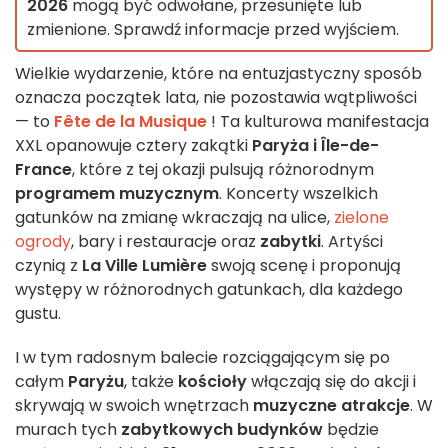
2026
mogą być odwołane, przesunięte lub
zmienione. Sprawdź informacje przed wyjściem.
Wielkie wydarzenie, które na entuzjastyczny sposób
oznacza początek lata, nie pozostawia wątpliwości
— to
Fête de la Musique
! Ta kulturowa manifestacja
XXL opanowuje cztery zakątki
Paryża i Île-de-
France
, które z tej okazji pulsują różnorodnym
programem muzycznym
. Koncerty wszelkich
gatunków na zmianę wkraczają na ulice,
zielone
ogrody
, bary i restauracje oraz
zabytki
. Artyści
czynią z
La Ville Lumière
swoją scenę i proponują
występy w różnorodnych gatunkach, dla każdego
gustu.
I w tym radosnym balecie rozciągającym się po
całym
Paryżu
, także
kościoły
włączają się do akcji i
skrywają w swoich wnętrzach
muzyczne atrakcje
. W
murach tych
zabytkowych budynków
będzie