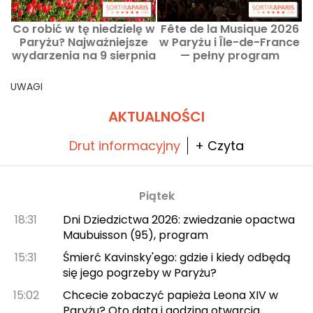
Co robić w tę niedzielę w
Fête de la Musique 2026
Paryżu? Najważniejsze
w Paryżu i Île-de-France
wydarzenia na 9 sierpnia
— pełny program
2026 roku
koncertów i atrakcyjne
oferty
UWAGI
AKTUALNOŚCI
Drut informacyjny
+ Czyta
Piątek
18:31
Dni Dziedzictwa 2026: zwiedzanie opactwa
Maubuisson (95), program
15:31
Śmierć Kavinsky'ego: gdzie i kiedy odbędą
się jego pogrzeby w Paryżu?
15:02
Chcecie zobaczyć papieża Leona XIV w
Paryżu? Oto data i godzina otwarcia