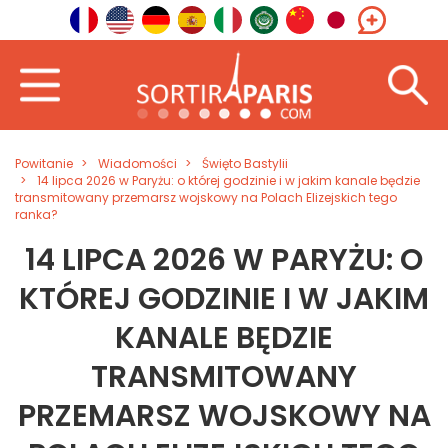
Powitanie
Wiadomości
Święto Bastylii
14 lipca 2026 w Paryżu: o której godzinie i w jakim kanale będzie
transmitowany przemarsz wojskowy na Polach Elizejskich tego
ranka?
14 LIPCA 2026 W PARYŻU: O
KTÓREJ GODZINIE I W JAKIM
KANALE BĘDZIE
TRANSMITOWANY
PRZEMARSZ WOJSKOWY NA