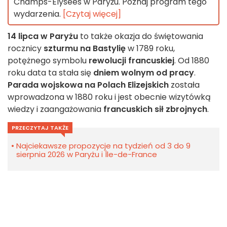
Champs-Élysées w Paryżu. Poznaj program tego
wydarzenia.
[Czytaj więcej]
14 lipca w Paryżu
to także okazja do świętowania
rocznicy
szturmu na Bastylię
w 1789 roku,
potężnego symbolu
rewolucji francuskiej
. Od 1880
roku data ta stała się
dniem wolnym od pracy
.
Parada wojskowa na Polach Elizejskich
została
wprowadzona w 1880 roku i jest obecnie wizytówką
wiedzy i zaangażowania
francuskich sił zbrojnych
.
PRZECZYTAJ TAKŻE
Najciekawsze propozycje na tydzień od 3 do 9
sierpnia 2026 w Paryżu i Île-de-France