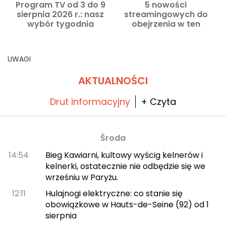
Program TV od 3 do 9
5 nowości
sierpnia 2026 r.: nasz
streamingowych do
wybór tygodnia
obejrzenia w ten
weekend od 7 do 9
w
sierpnia 2026
UWAGI
AKTUALNOŚCI
Drut informacyjny
+ Czyta
Środa
14:54
Bieg Kawiarni, kultowy wyścig kelnerów i
kelnerki, ostatecznie nie odbędzie się we
wrześniu w Paryżu.
12:11
Hulajnogi elektryczne: co stanie się
obowiązkowe w Hauts-de-Seine (92) od 1
sierpnia