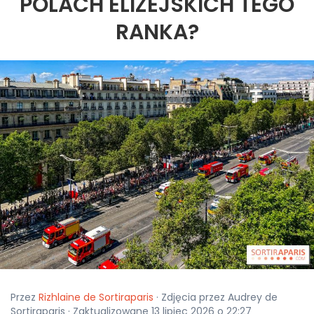
POLACH ELIZEJSKICH TEGO
RANKA?
Przez
Rizhlaine de Sortiraparis
· Zdjęcia przez Audrey de
Sortiraparis · Zaktualizowane 13 lipiec 2026 o 22:27