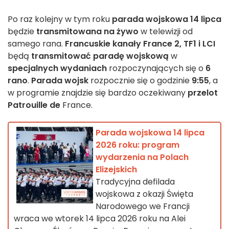
Po raz kolejny w tym roku
parada wojskowa 14 lipca
będzie
transmitowana
na żywo
w telewizji od
samego rana.
Francuskie kanały France 2, TF1 i LCI
będą
transmitować paradę wojskową
w
specjalnych wydaniach
rozpoczynających się o
6
rano
.
Parada wojsk
rozpocznie się o godzinie
9:55
, a
w programie znajdzie się bardzo oczekiwany
przelot
Patrouille de
France.
Parada wojskowa 14 lipca
2026 roku: program
wydarzenia na Polach
Elizejskich
Tradycyjna defilada
wojskowa z okazji Święta
Narodowego we Francji
wraca we wtorek 14 lipca 2026 roku na Alei