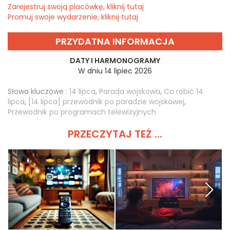
Zarejestruj swoją placówkę, kliknij tutaj
Promuj swoje wydarzenie, kliknij tutaj
PRZYDATNA INFORMACJA
DATY I HARMONOGRAMY
W dniu 14 lipiec 2026
Słowa kluczowe :
14 lipca
,
Parada wojskowa
,
Co robić 14
lipca
,
[14 lipca] przewodnik po paradzie wojskowej
,
Przewodnik po programach telewizyjnych
PRZECZYTAJ TEŻ ...