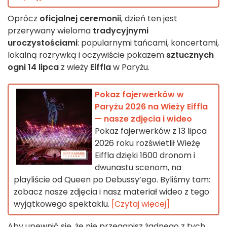
Oprócz
oficjalnej ceremonii
, dzień ten jest
przerywany wieloma
tradycyjnymi
uroczystościami
: popularnymi tańcami, koncertami,
lokalną rozrywką i oczywiście pokazem
sztucznych
ogni 14 lipca
z wieży
Eiffla
w Paryżu.
Pokaz fajerwerków w
Paryżu 2026 na Wieży Eiffla
— nasze zdjęcia i wideo
Pokaz fajerwerków z 13 lipca
2026 roku rozświetlił Wieżę
Eiffla dzięki 1600 dronom i
dwunastu scenom, na
playliście od Queen po Debussy’ego. Byliśmy tam:
zobacz nasze zdjęcia i nasz materiał wideo z tego
wyjątkowego spektaklu.
[Czytaj więcej]
Aby upewnić się, że nie przegapisz żadnego z tych