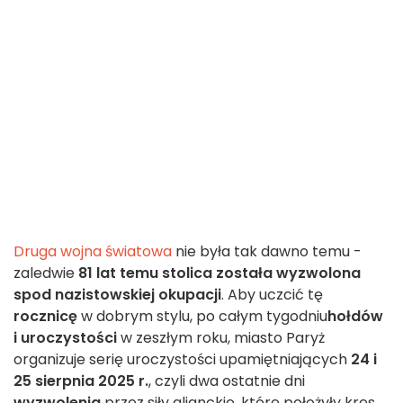
Druga wojna światowa
nie była tak dawno temu -
zaledwie
81 lat temu stolica została wyzwolona
spod nazistowskiej okupacji
. Aby uczcić tę
rocznicę
w dobrym stylu, po całym tygodniu
hołdów
i uroczystości
w zeszłym roku, miasto Paryż
organizuje serię uroczystości upamiętniających
24 i
25 sierpnia 2025 r.
, czyli dwa ostatnie dni
wyzwolenia
przez siły alianckie, które położyły kres