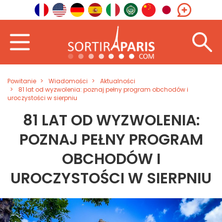
Powitanie
Wiadomości
Aktualności
81 lat od wyzwolenia: poznaj pełny program obchodów i
uroczystości w sierpniu
81 LAT OD WYZWOLENIA:
POZNAJ PEŁNY PROGRAM
OBCHODÓW I
UROCZYSTOŚCI W SIERPNIU