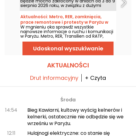
będzie mocno zakłócony w dniach od 3 do 9
sierpnia 2026 roku, w związku z dużymi
pracami letnimi, które dotykają szczególnie
niektórych linii, według RATP i SNCF.
Aktualności: Metro, RER, zamknięcia,
prace remontowe i protesty w Paryżu w
W mgnieniu oka sprawdź wszystkie
dniu Czwartek, 6 sierpień 2026
najnowsze informacje o ruchu i komunikacji
w Paryżu. Metro, RER, Transilien od RATP,
remonty, utrudnienia, duże wydarzenia i
manifestacje — podpowiadamy, co warto
Udoskonal wyszukiwanie
wiedzieć, zanim wyjdziesz na ulice Paryża w
Czwartek, 6 sierpień 2026.
AKTUALNOŚCI
Drut informacyjny
+ Czyta
Środa
14:54
Bieg Kawiarni, kultowy wyścig kelnerów i
kelnerki, ostatecznie nie odbędzie się we
wrześniu w Paryżu.
12:11
Hulajnogi elektryczne: co stanie się