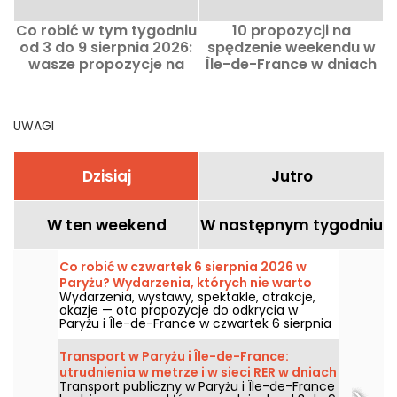
Co robić w tym tygodniu
10 propozycji na
B
od 3 do 9 sierpnia 2026:
spędzenie weekendu w
wasze propozycje na
Île-de-France w dniach
pełen atrakcji tydzień w
1–2 sierpnia, dostępnych
Paryżu
w ramach Pass Navigo
UWAGI
Dzisiaj
Jutro
W ten weekend
W następnym tygodniu
Co robić w czwartek 6 sierpnia 2026 w
Paryżu? Wydarzenia, których nie warto
Wydarzenia, wystawy, spektakle, atrakcje,
przegapić
okazje — oto propozycje do odkrycia w
Paryżu i Île-de-France w czwartek 6 sierpnia
2026 roku.
Transport w Paryżu i Île-de-France:
utrudnienia w metrze i w sieci RER w dniach
Transport publiczny w Paryżu i Île-de-France
3–9 sierpnia 2026.