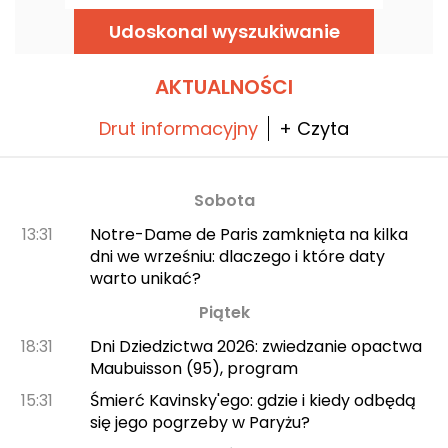
viewing party Drag Race France sezonu 4, z
projekcją odcinków, pokazami drag i setami
Udoskonal wyszukiwanie
DJ-ów do późnych godzin nocnych.
AKTUALNOŚCI
Drut informacyjny
+ Czyta
Sobota
13:31
Notre-Dame de Paris zamknięta na kilka
dni we wrześniu: dlaczego i które daty
warto unikać?
Piątek
18:31
Dni Dziedzictwa 2026: zwiedzanie opactwa
Maubuisson (95), program
15:31
Śmierć Kavinsky'ego: gdzie i kiedy odbędą
się jego pogrzeby w Paryżu?