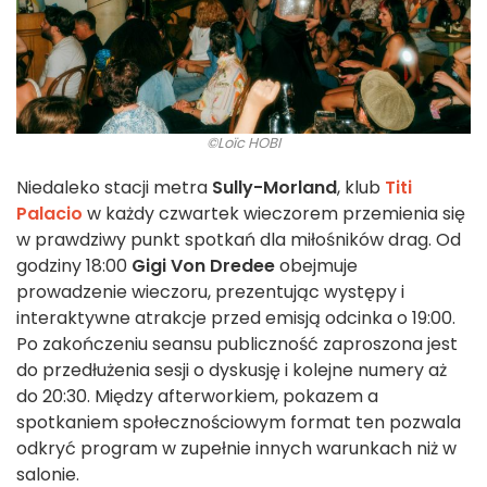
©Loïc HOBI
Niedaleko stacji metra
Sully-Morland
, klub
Titi
Palacio
w każdy czwartek wieczorem przemienia się
w prawdziwy punkt spotkań dla miłośników drag. Od
godziny 18:00
Gigi Von Dredee
obejmuje
prowadzenie wieczoru, prezentując występy i
interaktywne atrakcje przed emisją odcinka o 19:00.
Po zakończeniu seansu publiczność zaproszona jest
do przedłużenia sesji o dyskusję i kolejne numery aż
do 20:30. Między afterworkiem, pokazem a
spotkaniem społecznościowym format ten pozwala
odkryć program w zupełnie innych warunkach niż w
salonie.