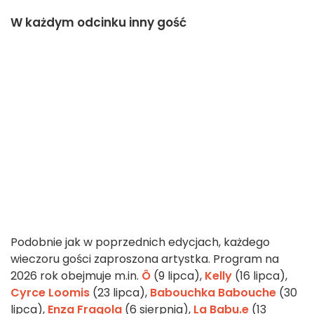
W każdym odcinku inny gość
Podobnie jak w poprzednich edycjach, każdego
wieczoru gości zaproszona artystka. Program na
2026 rok obejmuje m.in.
Ô
(9 lipca),
Kelly
(16 lipca),
Cyrce Loomis
(23 lipca),
Babouchka Babouche
(30
lipca),
Enza Fragola
(6 sierpnia),
La Babu.e
(13