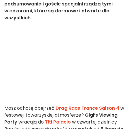
podsumowania i goście specjalni rządzą tymi
wieczorami, które są darmowe i otwarte dla
wszystkich.
Masz ochotę obejrzeć
Drag Race France Saison 4
w
festowej, towarzyskiej atmosferze?
Gigi’s Viewing
Party
wracają do
Titi Palacio
w czwartej dzielnicy
Paryża, odbywają się w każdy czwartek od
9 lipca do