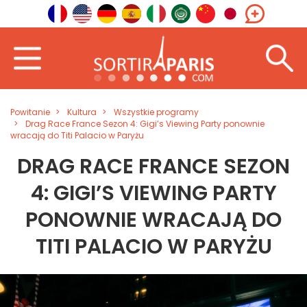
Powitanie
Kultura
Wszystkie programy
Drag Race France Sezon 4: Gigi’s Viewing Party ponownie
wracają do Titi Palacio w Paryżu
DRAG RACE FRANCE SEZON
4: GIGI’S VIEWING PARTY
PONOWNIE WRACAJĄ DO
TITI PALACIO W PARYŻU