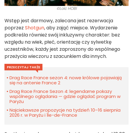
©Loïc HOBI
Wstęp jest darmowy, zalecana jest rezerwacja
poprzez
Shotgun
, aby zająć miejsce. Wydarzenie
podkreśla również swój inkluzywny charakter: bez
względu na wiek, płeć, orientację czy sylwetkę
uczestników, każdy jest zaproszony do wspólnego
przeżycia wieczoru z szacunkiem dla innych.
PRZECZYTAJ TAKŻE
Drag Race France sezon 4: nowe królowe pojawiają
się na antenie France 2
Drag Race France Sezon 4: legendarne pokazy
wspólnego oglądania — gdzie oglądać program w
Paryżu
Najciekawsze propozycje na tydzień 10–16 sierpnia
2026 r. w Paryżu i Île-de-France