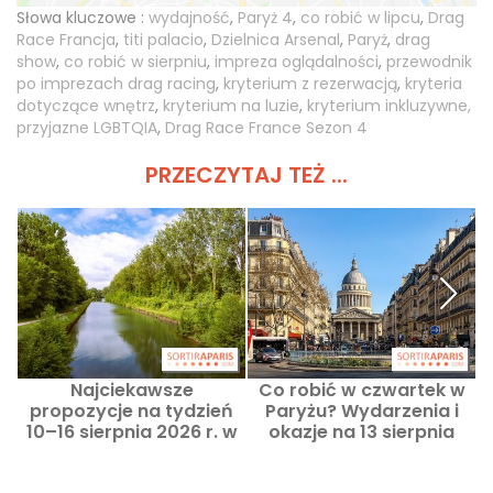
Słowa kluczowe :
wydajność
,
Paryż 4
,
co robić w lipcu
,
Drag
Race Francja
,
titi palacio
,
Dzielnica Arsenal
,
Paryż
,
drag
show
,
co robić w sierpniu
,
impreza oglądalności
,
przewodnik
po imprezach drag racing
,
kryterium z rezerwacją
,
kryteria
dotyczące wnętrz
,
kryterium na luzie
,
kryterium inkluzywne,
przyjazne LGBTQIA
,
Drag Race France Sezon 4
PRZECZYTAJ TEŻ ...
Najciekawsze
Co robić w czwartek w
propozycje na tydzień
Paryżu? Wydarzenia i
10–16 sierpnia 2026 r. w
okazje na 13 sierpnia
Paryżu i Île-de-France
2026 roku