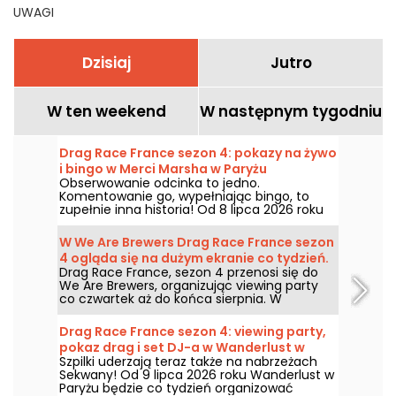
UWAGI
Dzisiaj
Jutro
W ten weekend
W następnym tygodniu
Drag Race France sezon 4: pokazy na żywo
i bingo w Merci Marsha w Paryżu
Obserwowanie odcinka to jedno.
Komentowanie go, wypełniając bingo, to
zupełnie inna historia! Od 8 lipca 2026 roku
Merci Marsha organizuje pokazy oglądowe
Drag Race France, sezon 4, prowadzone
W We Are Brewers Drag Race France sezon
przez Amourose i La Pèquenaude w 11.
4 ogląda się na dużym ekranie co tydzień.
dzielnicy Paryża. To bardziej zabawny sposób
Drag Race France, sezon 4 przenosi się do
na śledzenie rywalizacji — kieliszek w dłoni i
We Are Brewers, organizując viewing party
pola do zaznaczenia.
co czwartek aż do końca sierpnia. W
programie: transmisje na żywo, pokazy drag,
meet & greet i queerowe wydarzenia wokół
Drag Race France sezon 4: viewing party,
programu, a pierwszy odcinek 8 lipca 2026
pokaz drag i set DJ-a w Wanderlust w
roku.
Szpilki uderzają teraz także na nabrzeżach
Paryżu
Sekwany! Od 9 lipca 2026 roku Wanderlust w
Paryżu będzie co tydzień organizować