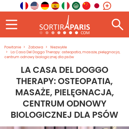
Powitanie
Zabawa
Niezwykłe
La Casa Del Doggo Therapy: osteopatia, masaże, pielęgnacja,
centrum odnowy biologicznej dla psów
LA CASA DEL DOGGO
THERAPY: OSTEOPATIA,
MASAŻE, PIELĘGNACJA,
CENTRUM ODNOWY
BIOLOGICZNEJ DLA PSÓW