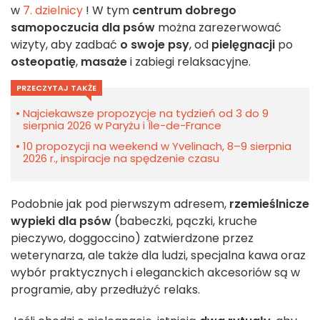
w
7. dzielnicy
! W tym
centrum dobrego
samopoczucia dla psów
można zarezerwować
wizyty, aby zadbać
o swoje psy
, od
pielęgnacji
po
osteopatię
,
masaże
i zabiegi relaksacyjne.
PRZECZYTAJ TAKŻE
Najciekawsze propozycje na tydzień od 3 do 9
sierpnia 2026 w Paryżu i Île-de-France
10 propozycji na weekend w Yvelinach, 8–9 sierpnia
2026 r., inspiracje na spędzenie czasu
Podobnie jak pod pierwszym adresem,
rzemieślnicze
wypieki dla psów
(babeczki, pączki, kruche
pieczywo, doggoccino) zatwierdzone przez
weterynarza, ale także dla ludzi, specjalna kawa oraz
wybór praktycznych i eleganckich akcesoriów są w
programie, aby przedłużyć relaks.