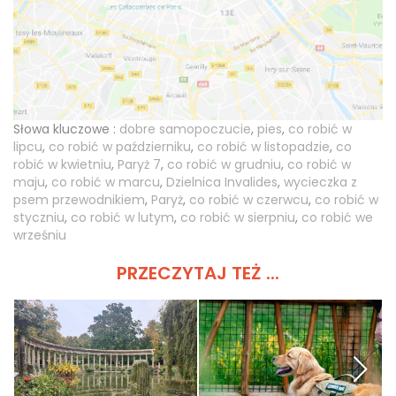
Słowa kluczowe :
dobre samopoczucie
,
pies
,
co robić w
lipcu
,
co robić w październiku
,
co robić w listopadzie
,
co
robić w kwietniu
,
Paryż 7
,
co robić w grudniu
,
co robić w
maju
,
co robić w marcu
,
Dzielnica Invalides
,
wycieczka z
psem przewodnikiem
,
Paryż
,
co robić w czerwcu
,
co robić w
styczniu
,
co robić w lutym
,
co robić w sierpniu
,
co robić we
wrześniu
PRZECZYTAJ TEŻ ...