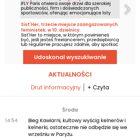
iFLY Paris otwiera swoje drzwi dla szerokiej
zostanie w pamięci.
publiczności, firm i doświadczonych
sportowców, oferując emocjonujące loty
spadochronowe wewnątrz ogromnej,
szklanej rury. To miejsce, gdzie można
Sist'Her, trzecie miejsce zaangażowanych
poczuć adrenalinę — bez ryzyka, bez
feministek, w 10. dzielnicy.
konieczności wcześniejszego przygotowania,
Sist'Her to miejsce, w którym powinieneś
od 5 do 105 lat! Wznieście się w powietrze!
być, jeśli jesteś freelancerem, przedsiębiorcą
lub regularnie pracujesz zdalnie, aby spotkać
się z innymi profesjonalistami z pasją,
wymienić się pomysłami na określone
Udoskonal wyszukiwanie
tematy lub rozwinąć swój projekt przy
odpowiednim wsparciu. Sist'Her to trzecie
miejsce, które stawia feminizm i
siostrzeństwo w centrum uwagi, na rue du
AKTUALNOŚCI
Faubourg Saint Martin w 10. dzielnicy.
Pomożemy Ci je odkryć?
Drut informacyjny
+ Czyta
Środa
14:54
Bieg Kawiarni, kultowy wyścig kelnerów i
kelnerki, ostatecznie nie odbędzie się we
wrześniu w Paryżu.