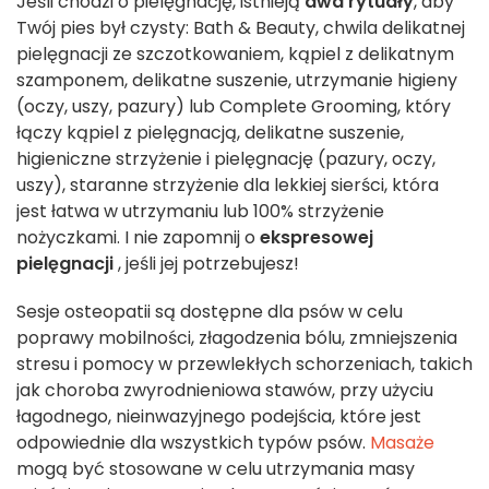
Jeśli chodzi o pielęgnację, istnieją
dwa rytuały
, aby
Twój pies był czysty: Bath & Beauty, chwila delikatnej
pielęgnacji ze szczotkowaniem, kąpiel z delikatnym
szamponem, delikatne suszenie, utrzymanie higieny
(oczy, uszy, pazury) lub Complete Grooming, który
łączy kąpiel z pielęgnacją, delikatne suszenie,
higieniczne strzyżenie i pielęgnację (pazury, oczy,
uszy), staranne strzyżenie dla lekkiej sierści, która
jest łatwa w utrzymaniu lub 100% strzyżenie
nożyczkami. I nie zapomnij o
ekspresowej
pielęgnacji
, jeśli jej potrzebujesz!
Sesje osteopatii są dostępne dla psów w celu
poprawy mobilności, złagodzenia bólu, zmniejszenia
stresu i pomocy w przewlekłych schorzeniach, takich
jak choroba zwyrodnieniowa stawów, przy użyciu
łagodnego, nieinwazyjnego podejścia, które jest
odpowiednie dla wszystkich typów psów.
Masaże
mogą być stosowane w celu utrzymania masy