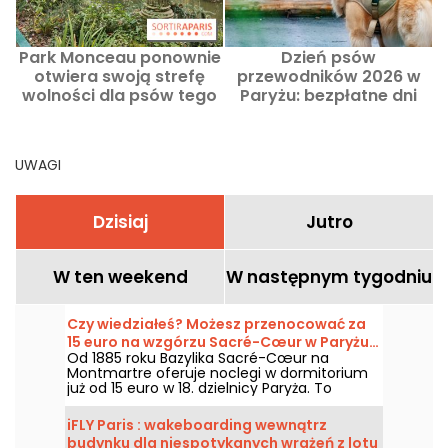
Park Monceau ponownie
Dzień psów
otwiera swoją strefę
przewodników 2026 w
wolności dla psów tego
Paryżu: bezpłatne dni
lata, do października
otwarte, aby dowiedzieć
d
2026 roku.
się wszystkiego
UWAGI
Dzisiaj
Jutro
W ten weekend
W następnym tygodniu
Czy wiedziałeś? Możesz przenocować za
15 euro na wzgórzu Sacré-Cœur w Paryżu…
Od 1885 roku Bazylika Sacré-Cœur na
pod jednym warunkiem.
Montmartre oferuje noclegi w dormitorium
już od 15 euro w 18. dzielnicy Paryża. To
niezwykłe doświadczenie dostępne przez
cały rok, z wyjątkiem Wielkiego Piątku, ale w
iFLY Paris : wakeboarding wewnątrz
zamian można wziąć udział w godzinnej
budynku dla niespotykanych wrażeń z lotu
modlitwie nocnej — coś, co z pewnością