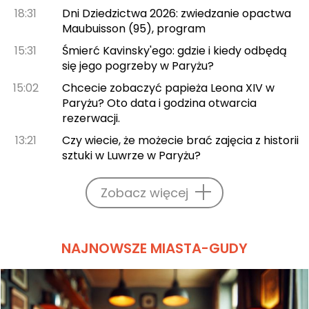
18:31
Dni Dziedzictwa 2026: zwiedzanie opactwa
Maubuisson (95), program
15:31
Śmierć Kavinsky'ego: gdzie i kiedy odbędą
się jego pogrzeby w Paryżu?
15:02
Chcecie zobaczyć papieża Leona XIV w
Paryżu? Oto data i godzina otwarcia
rezerwacji.
13:21
Czy wiecie, że możecie brać zajęcia z historii
sztuki w Luwrze w Paryżu?
Zobacz więcej
NAJNOWSZE MIASTA-GUDY