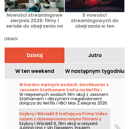
Nowości streamingowe
5 nowości
sierpnia 2026: filmy i
streamingowych do
seriale do obejrzenia na
obejrzenia w ten
Netflixie, Disney+ i Prime
weekend od 7 do 9
Video
sierpnia 2026
UWAGI
Dzisiaj
Jutro
W ten weekend
W następnym tygodniu
W bardzo mętnych wodach: blockbuster z
Jasonem Stathamem trafia na Netflix i
W niepewnych wodach film akcji z Jasonem
HBO Max
Stathamem i olbrzymimi megalodonami
dołącza do Netflix i HBO Max 2 sierpnia 2026.
Szybcy i Wściekli 6 trafiają na Prime Video
razem z dziewięcioma innymi filmami z
Szybcy i Wściekli 6, film akcji w reżyserii
serii
Justina Lina z Vin Dieselem, Paulem