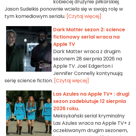
kobiecej drużynie piłkarskiej.
Jason Sudeikis ponownie wciela się w swoją rolę w
tym komediowym serialu.
[Czytaj więcej]
Dark Matter sezon 2: science
fictionowy serial wraca na
Apple TV
Dark Matter wraca z drugim
sezonem 28 sierpnia 2026 na
Apple TV. Joel Edgerton i
Jennifer Connelly kontynuują
serię science fiction.
[Czytaj więcej]
Las Azules na Apple TV+ : drugi
sezon zadebiutuje 12 sierpnia
2026 roku.
Meksykański serial kryminalny
Las Azules wraca na Apple TV+ z
oczekiwanym drugim sezonem,