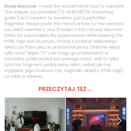
Słowa kluczowe :
I need the actual French text to translate.
The snippet you provided ("i0-164678373/ streaming
guide") isn’t content to translate, just a path/title
fragment. Please paste the French article (or the sections
you want rewritten), and I’ll adapt it into natural, idiomatic
Polish for a journalistically styled version while keeping the
HTML tags and structure.
,
Proszę o podanie właściwego
tekstu po francusku do przetłumaczenia. Obecnie widzę
tylko tytuł "Apple TV" i nie mogę go przekształcić w
naturalny, polski artykuł bez pełnego treści. Jeśli to tylko
tytuł lub fragment, podaj pełny tekst i wskaż, jak ma
wyglądać jego struktura (np. nagłówki, akapity, HTML tagi).
,
co robić w sierpniu
PRZECZYTAJ TEŻ ...