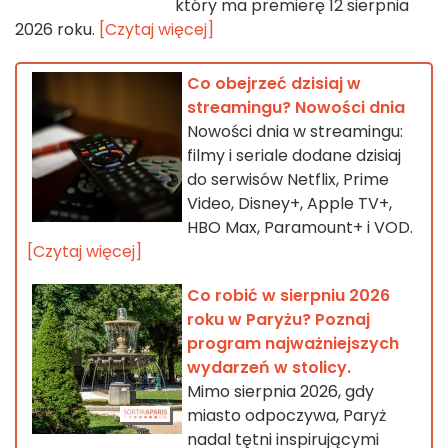
który ma premierę 12 sierpnia
2026 roku.
[Czytaj więcej]
Co obejrzeć dzisiaj w
streamingu? Nowości dnia
Nowości dnia w streamingu:
filmy i seriale dodane dzisiaj
do serwisów Netflix, Prime
Video, Disney+, Apple TV+,
HBO Max, Paramount+ i VOD.
[Czytaj więcej]
Co robić w sierpniu 2026
roku w Paryżu? Poznaj
program najważniejszych
wydarzeń w stolicy.
Mimo sierpnia 2026, gdy
miasto odpoczywa, Paryż
nadal tętni inspirującymi