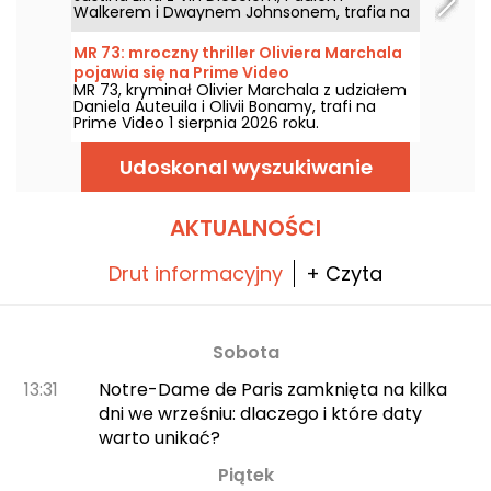
Walkerem i Dwaynem Johnsonem, trafia na
Prime Video 1 sierpnia 2026 roku wraz z
kilkoma odsłonami serii.
MR 73: mroczny thriller Oliviera Marchala
pojawia się na Prime Video
MR 73, kryminał Olivier Marchala z udziałem
Daniela Auteuila i Olivii Bonamy, trafi na
Prime Video 1 sierpnia 2026 roku.
Udoskonal wyszukiwanie
AKTUALNOŚCI
Drut informacyjny
+ Czyta
Sobota
13:31
Notre-Dame de Paris zamknięta na kilka
dni we wrześniu: dlaczego i które daty
warto unikać?
Piątek