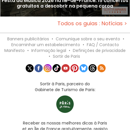
Festa da Música 2026 na Île-de-France: 15 concertos
gratuitos a descobrir na pequena coroa
Todos os guias : Notícias >
Banners publicitários
•
Comunique sobre o seu evento
•
Encaminhar um estabelecimento
•
FAQ / Contacto
Manifesto
•
Informação legal
•
Definições de privacidade
•
Sortir de Paris
Sortir à Paris, parceiro do
Gabinete de Turismo de Paris:
Receber as nossas melhores dicas à Paris
et en Île de France gratuitamente, registo