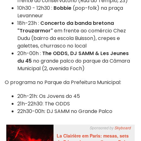
frente ao conservatório (Rua do Templo, 23)
10h30 - 12h30 :
Bobbie
(pop-folk) na praça
Levanneur
18h-23h :
Concerto da banda bretona
"Trouzarmor"
em frente ao comércio Chez
Dudu (bairro da escola Buisson), crepes e
galettes, churrasco no local
20h-00h :
The ODDS, DJ SAMM & Les Jeunes
du 45
no grande palco do parque da Câmara
Municipal (2, avenida Foch)
O programa no Parque da Prefeitura Municipal:
20h-21h: Os Jovens do 45
21h-22h30: The ODDS
22h30-00h: DJ SAMM no Grande Palco