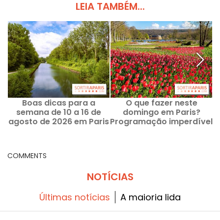
LEIA TAMBÉM...
Boas dicas para a
O que fazer neste
F
semana de 10 a 16 de
domingo em Paris?
agosto de 2026 em Paris
Programação imperdível
e na Île-de-France
de 9 de agosto de 2026
COMMENTS
NOTÍCIAS
Últimas notícias
A maioria lida