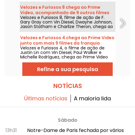
2 de agosto de 2026.
Velozes e Furiosos 8 chega ao Prime
Video, acompanhado de 9 outros filmes
Velozes e Furiosos 8, filme de ação de F.
da franquia
Gary Gray com Vin Diesel, Dwayne Johnson,
Jason Statham e Charlize Theron, chega ao
Prime Video em 1º de agosto de 2026.
Velozes e Furiosos 4 chega ao Prime Video
junto com mais 9 filmes da franquia
Velozes e Furiosos 4, o filme de ação de
Justin Lin com Vin Diesel, Paul Walker e
Michelle Rodríguez, chega ao Prime Video
em 1º de agosto de 2026, com várias
entregas da franquia.
Refine a sua pesquisa
NOTÍCIAS
Últimas notícias
A maioria lida
Sábado
13h31
Notre-Dame de Paris fechada por vários