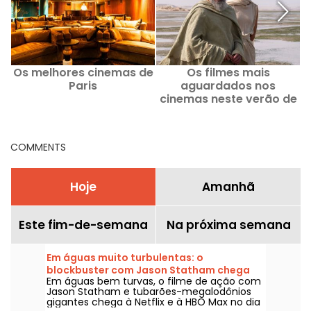
Os melhores cinemas de
Os filmes mais
Paris
aguardados nos
cinemas neste verão de
2026
COMMENTS
Hoje
Amanhã
Este fim-de-semana
Na próxima semana
Em águas muito turbulentas: o
blockbuster com Jason Statham chega
Em águas bem turvas, o filme de ação com
na Netflix e na HBO Max
Jason Statham e tubarões-megalodônios
gigantes chega à Netflix e à HBO Max no dia