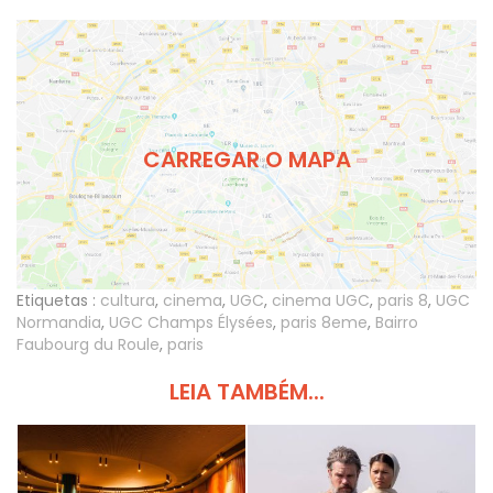
CARREGAR O MAPA
Etiquetas :
cultura
,
cinema
,
UGC
,
cinema UGC
,
paris 8
,
UGC
Normandia
,
UGC Champs Élysées
,
paris 8eme
,
Bairro
Faubourg du Roule
,
paris
LEIA TAMBÉM...