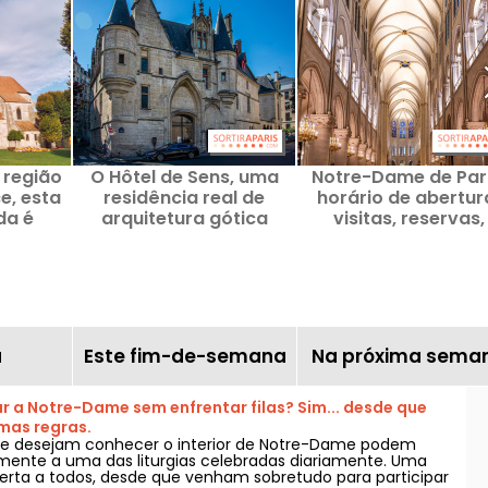
 região
O Hôtel de Sens, uma
Notre-Dame de Pari
e, esta
residência real de
horário de abertur
da é
arquitetura gótica
visitas, reservas,
isa do
escondida nos pântanos
eventos, tudo o q
.
de Paris
precisa de saber
ã
Este fim-de-semana
Na próxima sema
tar a Notre-Dame sem enfrentar filas? Sim... desde que
mas regras.
que desejam conhecer o interior de Notre-Dame podem
tamente a uma das liturgias celebradas diariamente. Uma
berta a todos, desde que venham sobretudo para participar