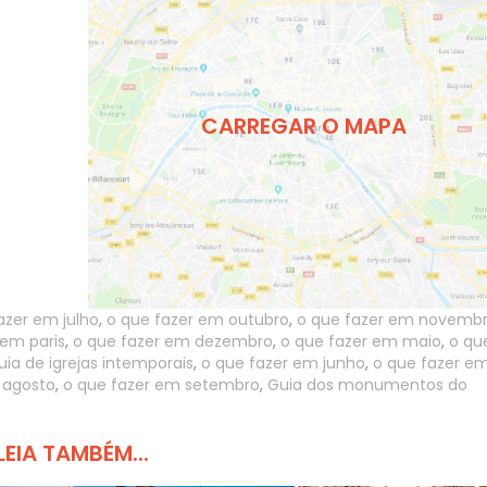
CARREGAR O MAPA
azer em julho
,
o que fazer em outubro
,
o que fazer em novemb
em paris
,
o que fazer em dezembro
,
o que fazer em maio
,
o qu
uia de igrejas intemporais
,
o que fazer em junho
,
o que fazer e
 agosto
,
o que fazer em setembro
,
Guia dos monumentos do
LEIA TAMBÉM...