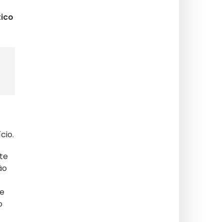
tico
cio.
te
ão
re
o