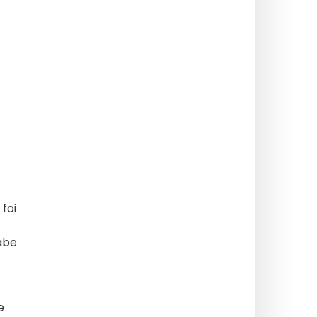
 foi
abe
e