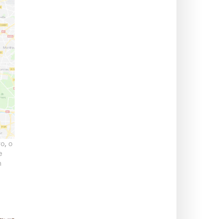
ro
,
o
e
m