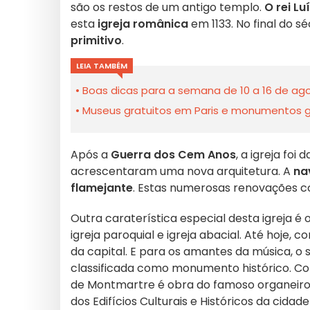
são os restos de um antigo templo.
O rei Luí
esta
igreja românica
em 1133. No final do sé
primitivo
.
LEIA TAMBÉM
Boas dicas para a semana de 10 a 16 de ago
Museus gratuitos em Paris e monumentos gra
Após a
Guerra dos Cem Anos
, a igreja fo
acrescentaram uma nova arquitetura. A
na
flamejante
. Estas numerosas renovações co
Outra caraterística especial desta igreja é
igreja paroquial e igreja abacial. Até hoje, 
da capital. E para os amantes da música, o s
classificada como monumento histórico. Con
de Montmartre é obra do famoso organeiro A
dos Edifícios Culturais e Históricos da cidade