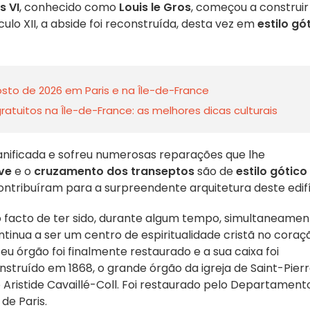
s VI
, conhecido como
Louis le Gros
, começou a construir
culo XII, a abside foi reconstruída, desta vez em
estilo gó
sto de 2026 em Paris e na Île-de-France
tuitos na Île-de-France: as melhores dicas culturais
i danificada e sofreu numerosas reparações que lhe
ve
e o
cruzamento dos transeptos
são de
estilo gótico
ntribuíram para a surpreendente arquitetura deste edifí
 o facto de ter sido, durante algum tempo, simultaneamen
continua a ser um centro de espiritualidade cristã no coraç
eu órgão foi finalmente restaurado e a sua caixa foi
struído em 1868, o grande órgão da igreja de Saint-Pier
ristide Cavaillé-Coll. Foi restaurado pelo Departament
 de Paris.