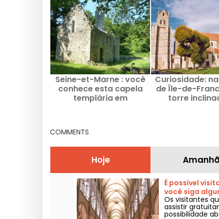
Seine-et-Marne : você
Curiosidade: na
conhece esta capela
de Île-de-Franc
templária em
torre inclina
suspensão, verdadeiro
apelidada de P
tesouro medieval?
Norte (91)
COMMENTS
Hoje
Amanh
É possível visi
você siga algu
Os visitantes 
assistir gratui
possibilidade a