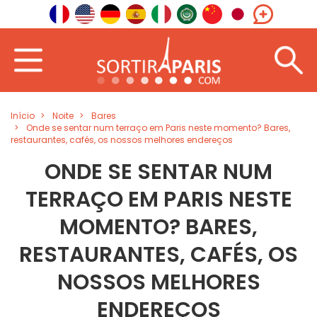
Início
Noite
Bares
Onde se sentar num terraço em Paris neste momento? Bares,
restaurantes, cafés, os nossos melhores endereços
ONDE SE SENTAR NUM
TERRAÇO EM PARIS NESTE
MOMENTO? BARES,
RESTAURANTES, CAFÉS, OS
NOSSOS MELHORES
ENDEREÇOS