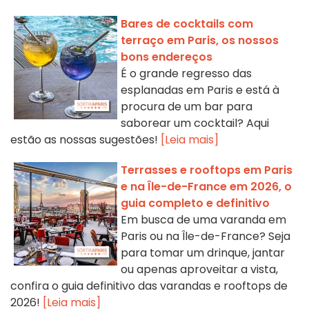
Bares de cocktails com
terraço em Paris, os nossos
bons endereços
É o grande regresso das
esplanadas em Paris e está à
procura de um bar para
saborear um cocktail? Aqui
estão as nossas sugestões!
[Leia mais]
Terrasses e rooftops em Paris
e na Île-de-France em 2026, o
guia completo e definitivo
Em busca de uma varanda em
Paris ou na Île-de-France? Seja
para tomar um drinque, jantar
ou apenas aproveitar a vista,
confira o guia definitivo das varandas e rooftops de
2026!
[Leia mais]