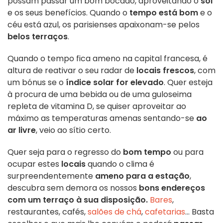
possam passar um bom bocado, aproveitando o
sol
e os seus benefícios. Quando o
tempo está bom
e o
céu está azul, os parisienses apaixonam-se pelos
belos terraços
.
Quando o tempo fica ameno na capital francesa, é
altura de reativar o seu radar de
locais frescos
, com
um bónus se o
índice solar for elevado
. Quer esteja
à procura de uma bebida ou de uma guloseima
repleta de vitamina D, se quiser aproveitar ao
máximo as temperaturas amenas sentando-se
ao
ar livre
, veio ao sítio certo.
Quer seja para o regresso do
bom tempo
ou para
ocupar estes
locais
quando o clima é
surpreendentemente
ameno para a estação
,
descubra sem demora os nossos
bons endereços
com um terraço à sua disposição.
Bares
,
restaurantes, cafés,
salões de chá
,
cafetarias
... Basta