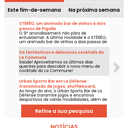
Este fim-de-semana
Na próxima semana
STÉRÉO, um animado bar de vinhos a dois
passos de Pigalle
O 9º arrondissement não pára de
entusiasmar. A última novidade é o STÉRÉO,
um animado bar de vinhos a dois passos de
Pigalle.
Os fantásticos e deliciosos cocktails do
La Commune
Saúde! Aproveitamos os últimos dias
quentes para descobrir o novo menu de
cocktails do La Commune!
Urban Sports Bar em La Défense :
transmissão de jogos, shuffleboard,
Ao longo do ano, o Urban Sports Bar de La
dardos, futebol
Défense transmite jogos e encontros
desportivos de várias modalidades, além de
oferecer uma área lúdica com shuffleboard,
dardos, futebol 5 e tênis de mesa.
Refine a sua pesquisa
NOTÍCIAS