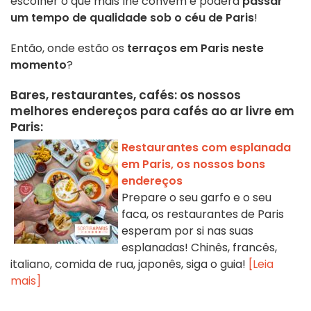
escolher o que mais lhe convém e poderá
passar
um tempo de qualidade sob o céu de Paris
!
Então, onde estão os
terraços em Paris neste
momento
?
Bares, restaurantes, cafés: os nossos
melhores endereços para cafés ao ar livre em
Paris:
Restaurantes com esplanada
em Paris, os nossos bons
endereços
Prepare o seu garfo e o seu
faca, os restaurantes de Paris
esperam por si nas suas
esplanadas! Chinês, francês,
italiano, comida de rua, japonês, siga o guia!
[Leia
mais]