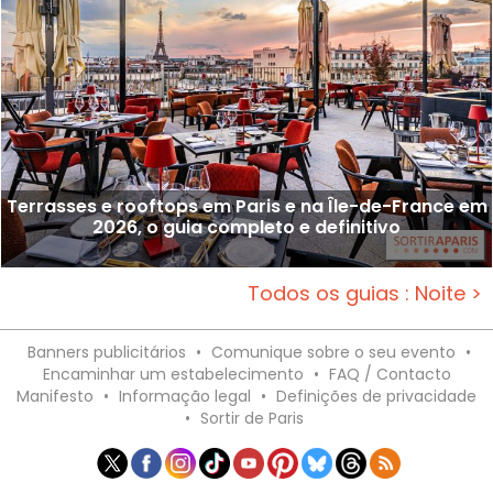
Terrasses e rooftops em Paris e na Île-de-France em
2026, o guia completo e definitivo
Todos os guias : Noite >
Banners publicitários
•
Comunique sobre o seu evento
•
Encaminhar um estabelecimento
•
FAQ / Contacto
Manifesto
•
Informação legal
•
Definições de privacidade
•
Sortir de Paris