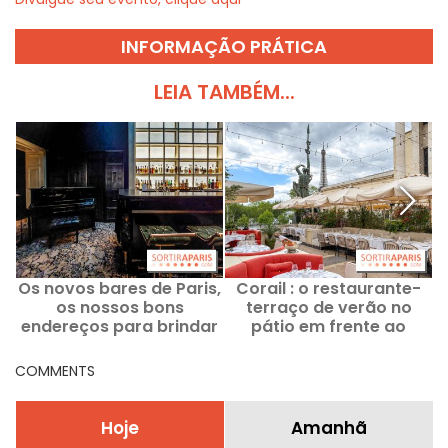
INFORMAÇÃO PRÁTICA
LEIA TAMBÉM...
Os novos bares de Paris,
Corail : o restaurante-
os nossos bons
terraço de verão no
endereços para brindar
pátio em frente ao
Museu de Arte Moderna
de Paris - críticas e
COMMENTS
fotos
Hoje
Amanhã