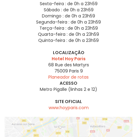
Sexta-feira :
de 0h a 23h59
Sábado :
de 0h a 23h59
Domingo :
de 0h a 23h59
Segunda-feira :
de 0h a 23h59
Terça-feira :
de 0h a 23h59
Quarta-feira :
de 0h a 23h59
Quinta-feira :
de 0h a 23h59
LOCALIZAÇÃO
Hotel Hoy Paris
68 Rue des Martyrs
75009
Paris 9
Planeador de rotas
ACESSO
Metro Pigalle (linhas 2 e 12)
SITE OFICIAL
www.hoyparis.com