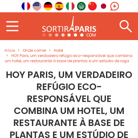
Início
Onde comer
Hotel
HOY Paris, um verdadeiro refúgio eco-responsável que combina
um hotel, um restaurante à base de plantas e um estúdio de ioga
HOY PARIS, UM VERDADEIRO
REFÚGIO ECO-
RESPONSÁVEL QUE
COMBINA UM HOTEL, UM
RESTAURANTE À BASE DE
PLANTAS E UM ESTÚDIO DE