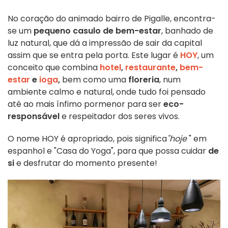
No coração do animado bairro de Pigalle, encontra-
se um
pequeno casulo de bem-estar
, banhado de
luz natural, que dá a impressão de sair da capital
assim que se entra pela porta. Este lugar é
HOY
, um
conceito que combina
hotel
,
restaurante
,
bem-
estar
e
ioga
,
bem como uma
floreria
, num
ambiente calmo e natural, onde tudo foi pensado
até ao mais ínfimo pormenor para ser
eco-
responsável
e respeitador dos seres vivos.
O nome HOY é apropriado, pois significa
"hoje
" em
espanhol e "Casa do Yoga", para que possa cuidar
de
si
e desfrutar do momento presente!