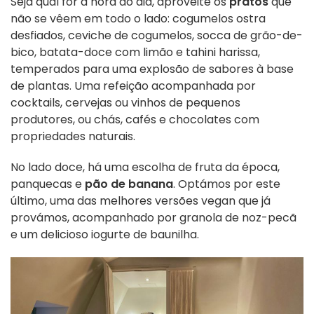
Seja qual for a hora do dia, aproveite os
pratos
que
não se vêem em todo o lado: cogumelos ostra
desfiados, ceviche de cogumelos, socca de grão-de-
bico, batata-doce com limão e tahini harissa,
temperados para uma explosão de sabores à base
de plantas. Uma refeição acompanhada por
cocktails, cervejas ou vinhos de pequenos
produtores, ou chás, cafés e chocolates com
propriedades naturais.
No lado doce, há uma escolha de fruta da época,
panquecas e
pão de banana
. Optámos por este
último, uma das melhores versões vegan que já
provámos, acompanhado por granola de noz-pecã
e um delicioso iogurte de baunilha.