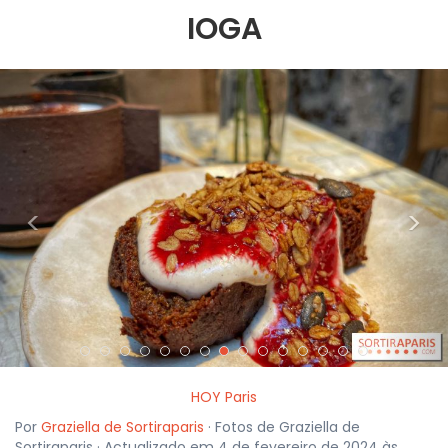
IOGA
<
>
HOY Paris
Por
Graziella de Sortiraparis
· Fotos de Graziella de
Sortiraparis · Actualizado em 4 de fevereiro de 2024 às