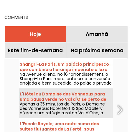
shop aconchegante, em
endereços
Batignolles
COMMENTS
Hoje
Amanhã
Este fim-de-semana
Na próxima semana
Shangri-La Paris, um palácio principesco
que combina a herança imperial e o luxo
Na Avenue d'Iéna, no 16º arrondissement, o
asiático na Avenue d'Iéna
Shangri-La Paris representa uma conversão
arrojada e bem sucedida, do palácio privado
do Príncipe Roland Bonaparte para um hotel
classificado como Monumento Histórico e
L'Hôtel du Domaine des Vanneaux para
um palácio distinto.
uma pausa verde no Val d'Oise perto de
Apenas a 35 minutos de Paris, o Domaine
l'Isle Adam-95
des Vanneaux Hôtel Golf & Spa MGallery
oferece um refúgio rural no Val d'Oise, a
dois passos de L'Isle-Adam. Situado no
coração de um campo de golfe verdejante,
L'Escale Royale, uma noite numa das
este estabelecimento de 4 estrelas oferece
suites flutuantes de La Ferté-sous-
uma estadia que combina bem-estar,