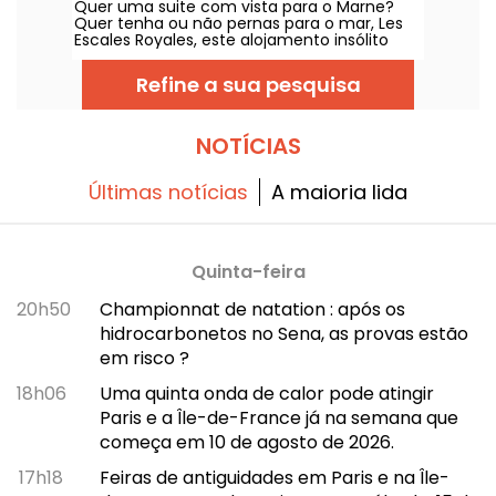
Quer uma suite com vista para o Marne?
Jouarre (77)
gastronomia e actividades ao ar livre, ideal
Quer tenha ou não pernas para o mar, Les
para um fim de semana relaxante a dois ou
Escales Royales, este alojamento insólito
para uma pausa em família.
sobre a água, oferece-lhe a possibilidade de
passar uma noite (ou mais, se preferir)
Refine a sua pesquisa
numa das suas suites flutuantes perto de La
Ferté-sous-Jouarre.
NOTÍCIAS
Últimas notícias
A maioria lida
Quinta-feira
20h50
Championnat de natation : após os
hidrocarbonetos no Sena, as provas estão
em risco ?
18h06
Uma quinta onda de calor pode atingir
Paris e a Île-de-France já na semana que
começa em 10 de agosto de 2026.
17h18
Feiras de antiguidades em Paris e na Île-