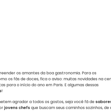
eender os amantes da boa gastronomia. Para os
mo os fãs de doces, fica o aviso: muitas novidades na ce
as para o início do ano em Paris. E algumas dessas
s
!
tem agradar a todos os gostos, seja você fã de
sabore
or
jovens chefs
que buscam seus caminhos sozinhos, de 