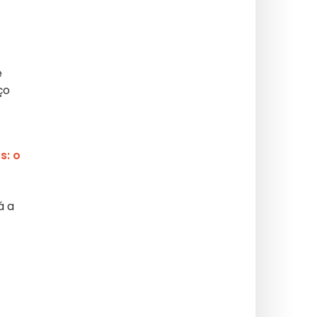
e
ço
s: o
á a