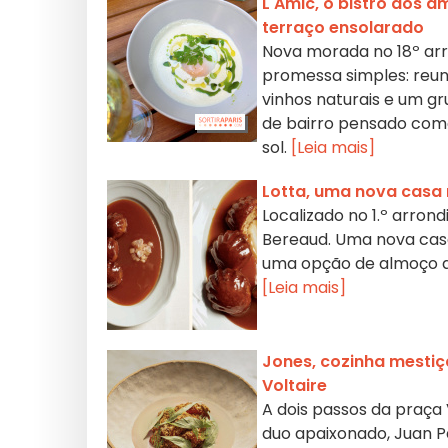
L'Amic, o bistrô dos a
terraço ensolarado
Nova morada no 18º arr
promessa simples: reun
vinhos naturais e um 
de bairro pensado com
sol.
[Leia mais]
Lotta, uma nova casa 
Localizado no 1.º arron
Bereaud. Uma nova cas
uma opção de almoço ac
[Leia mais]
Jones, cozinha mestiça
Voltaire
A dois passos da praça
duo apaixonado, Juan Pa