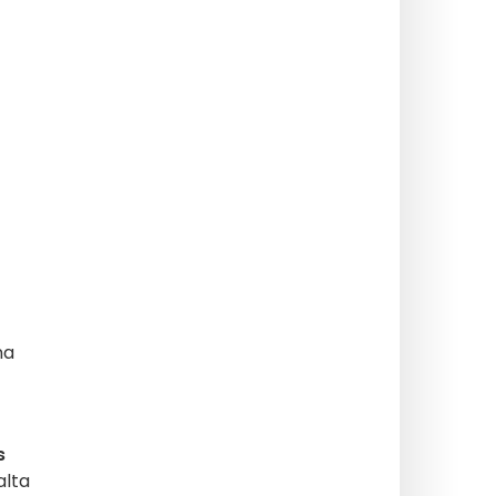
na
s
alta