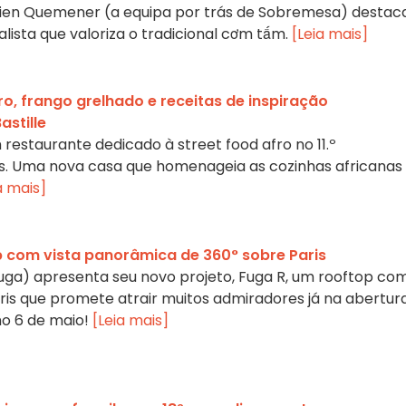
en Quemener (a equipa por trás de Sobremesa) destac
lista que valoriza o tradicional cơm tấm.
[Leia mais]
o, frango grelhado e receitas de inspiração
stille
restaurante dedicado à street food afro no 11.º
s. Uma nova casa que homenageia as cozinhas africanas
a mais]
p com vista panorâmica de 360° sobre Paris
Fuga) apresenta seu novo projeto, Fuga R, um rooftop co
ris que promete atrair muitos admiradores já na abertura
o 6 de maio!
[Leia mais]