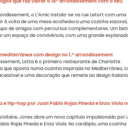
migos que faz vibrar o 18º arrondissement com o seu
ondissement, o L’Amic instala-se na rue Letort com uma
ir à volta de uma mesa acolhedora uma cozinha sazonal,
grupo de amigos com percursos complementares. Um bist
o um espaço de convivência, com uma grande esplanad
mediterrânea com design no 1.º arrondissement
dissement, Lotta é o primeiro restaurante de Charlotte
a que aposta numa cozinha inspirada no Mediterrâneo, 
essível e uma decoração que remete ao design italiano
 e hip-hop por Juan Pablo Rojas Pineda e Enzo Viola n
 Voltaire, Jones abre um novo capítulo impulsionado por
blo Rojas Pineda e Enzo Viola. No cardápio, uma cozinha