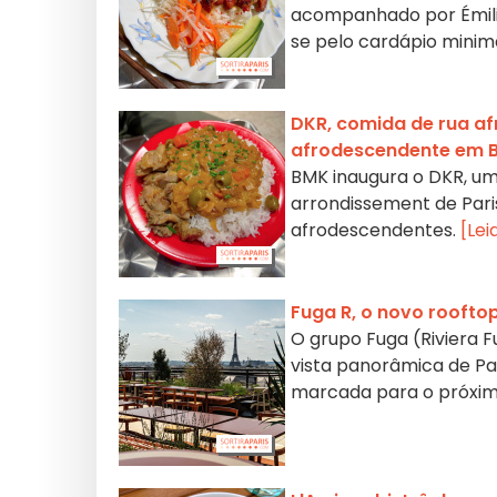
acompanhado por Émili
se pelo cardápio minima
DKR, comida de rua afr
afrodescendente em Ba
BMK inaugura o DKR, um 
arrondissement de Pari
afrodescendentes.
[Lei
Fuga R, o novo roofto
O grupo Fuga (Riviera 
vista panorâmica de Pa
marcada para o próxim