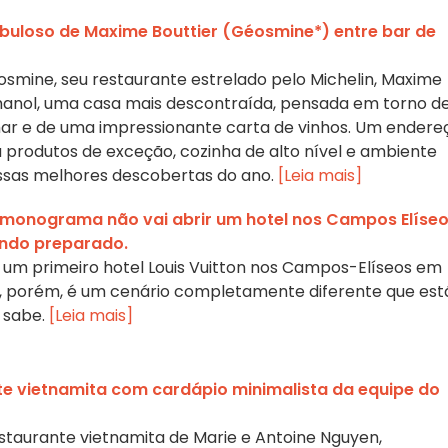
abuloso de Maxime Bouttier (Géosmine*) entre bar de
smine, seu restaurante estrelado pelo Michelin, Maxime
thanol, uma casa mais descontraída, pensada em torno d
ar e de uma impressionante carta de vinhos. Um endere
produtos de exceção, cozinha de alto nível e ambiente
nossas melhores descobertas do ano.
[Leia mais]
monograma não vai abrir um hotel nos Campos Elíseo
endo preparado.
um primeiro hotel Louis Vuitton nos Campos-Elíseos em
11, porém, é um cenário completamente diferente que est
 sabe.
[Leia mais]
te vietnamita com cardápio minimalista da equipe do
estaurante vietnamita de Marie e Antoine Nguyen,