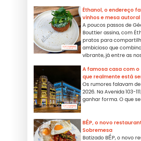
Éthanol, o endereço f
vinhos e mesa autoral
A poucos passos de Géo
Bouttier assina, com É
pratos para compartilh
ambicioso que combina 
vibrante, já entre as 
A famosa casa com o 
que realmente está s
Os rumores falavam de 
2026. Na Avenida 103-1
ganhar forma. O que se
BẾP, o novo restauran
Sobremesa
Batizado BẾP, o novo r