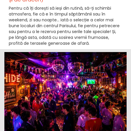
Pentru că îți dorești să ieși din rutină, să-ți schimbi
atmosfera, fie că e în timpul săptămânii sau în
weekend, zi sau noapte… iată o selecție a celor mai
bune localuri din centrul Parisului, fie pentru petrecere
sau pentru a le rezerva pentru serile tale speciale! Și,
pe lângă asta, odată cu sosirea vremii frumoase,
profită de terasele generoase de afară.