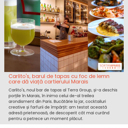
Carlito's, barul de tapas cu foc de lemn
care dă viață cartierului Marais
Carlito's, noul bar de tapas al Terra Group, și-a deschis
porțile în Marais, în inima celui de-al treilea
arondisment din Paris. Bucătărie la jar, cocktailuri
creative și farfurii de împărțit: am testat această
adresă prietenoasă, de descoperit cât mai curând
pentru a petrece un moment plăcut.