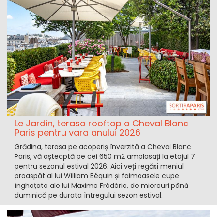
Le Jardin, terasa rooftop a Cheval Blanc
Paris pentru vara anului 2026
Grădina, terasa pe acoperiș înverzită a Cheval Blanc
Paris, vă așteaptă pe cei 650 m2 amplasați la etajul 7
pentru sezonul estival 2026. Aici veți regăsi meniul
proaspăt al lui William Béquin și faimoasele cupe
înghețate ale lui Maxime Frédéric, de miercuri până
duminică pe durata întregului sezon estival.