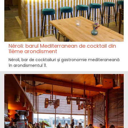
Néroli: barul Mediterranean de cocktail din
11ème arondisment
Néroli, bar de cocktailuri și gastronomie mediteraneană
în arondismentul 11.