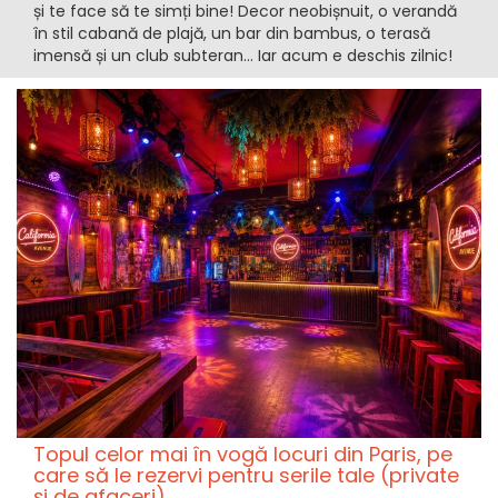
și te face să te simți bine! Decor neobișnuit, o verandă
în stil cabană de plajă, un bar din bambus, o terasă
imensă și un club subteran... Iar acum e deschis zilnic!
Topul celor mai în vogă locuri din Paris, pe
care să le rezervi pentru serile tale (private
și de afaceri)