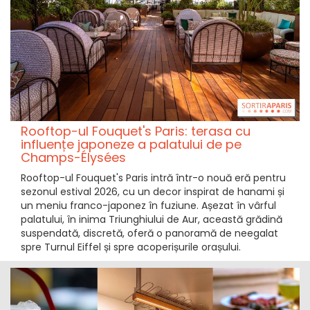
Rooftop-ul Fouquet's Paris: terasa cu
influențe japoneze a palatului de pe
Champs-Élysées
Rooftop-ul Fouquet's Paris intră într-o nouă eră pentru
sezonul estival 2026, cu un decor inspirat de hanami și
un meniu franco-japonez în fuziune. Așezat în vârful
palatului, în inima Triunghiului de Aur, această grădină
suspendată, discretă, oferă o panoramă de neegalat
spre Turnul Eiffel și spre acoperișurile orașului.