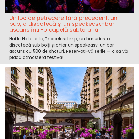
Un loc de petrecere fără precedent: un
pub, o discotecă și un speakeasy-bar
ascuns într-o capelă subterană
Hai la Hide: este, în același timp, un bar uriaș, o
discotecă sub bolți și chiar un speakeasy, un bar
ascuns cu 500 de shoturi. Rezervați-vă serile — o să vă
placă atmosfera festivă!