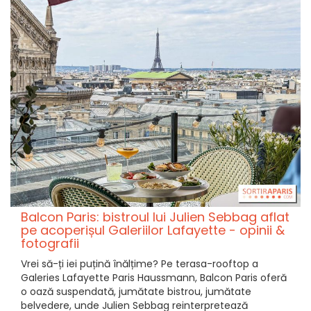
Balcon Paris: bistroul lui Julien Sebbag aflat
pe acoperișul Galeriilor Lafayette - opinii &
fotografii
Vrei să-ți iei puțină înălțime? Pe terasa-rooftop a
Galeries Lafayette Paris Haussmann, Balcon Paris oferă
o oază suspendată, jumătate bistrou, jumătate
belvedere, unde Julien Sebbag reinterpretează