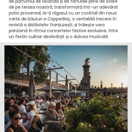
de parfumul de lavandă și de farfuriile pline de soare
de pe terasa noastră, transformată într-un adevărat
patio provensal, ia-ți răgazul cu un cocktail din noua
carte de băuturi a CopperBay, o veritabilă trecere în
revistă a distilatelor franțuzești, și trăiește vara
pariziană în ritmul concertelor festive exclusive, între
un festin culinar desăvârșit și o dulcea muzicală.