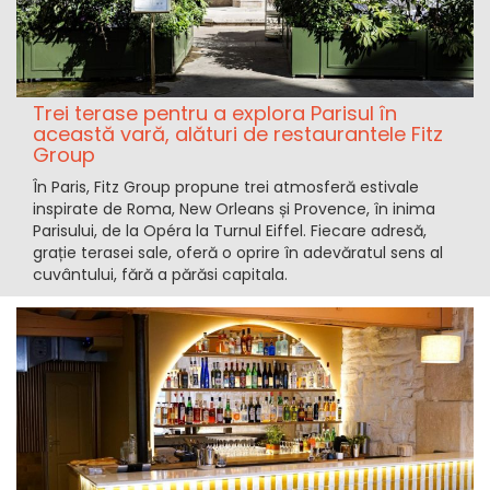
Trei terase pentru a explora Parisul în
această vară, alături de restaurantele Fitz
Group
În Paris, Fitz Group propune trei atmosferă estivale
inspirate de Roma, New Orleans și Provence, în inima
Parisului, de la Opéra la Turnul Eiffel. Fiecare adresă,
grație terasei sale, oferă o oprire în adevăratul sens al
cuvântului, fără a părăsi capitala.