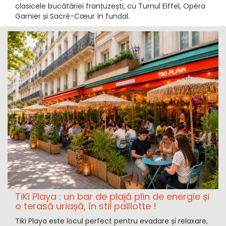
clasicele bucătăriei franțuzești, cu Turnul Eiffel, Opéra
Garnier și Sacré-Cœur în fundal.
TiKi Playa : un bar de plajă plin de energie și
o terasă uriașă, în stil paillotte !
Tiki Playa este locul perfect pentru evadare și relaxare,