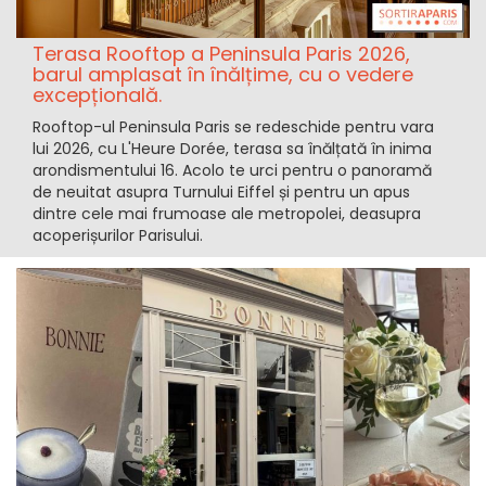
Terasa Rooftop a Peninsula Paris 2026,
barul amplasat în înălțime, cu o vedere
excepțională.
Rooftop-ul Peninsula Paris se redeschide pentru vara
lui 2026, cu L'Heure Dorée, terasa sa înălțată în inima
arondismentului 16. Acolo te urci pentru o panoramă
de neuitat asupra Turnului Eiffel și pentru un apus
dintre cele mai frumoase ale metropolei, deasupra
acoperișurilor Parisului.