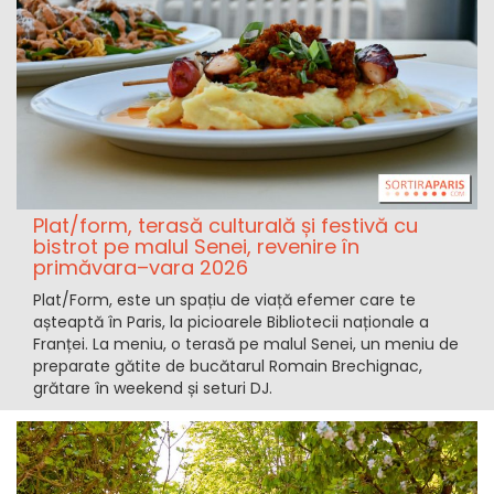
Plat/form, terasă culturală și festivă cu
bistrot pe malul Senei, revenire în
primăvara–vara 2026
Plat/Form, este un spațiu de viață efemer care te
așteaptă în Paris, la picioarele Bibliotecii naționale a
Franței. La meniu, o terasă pe malul Senei, un meniu de
preparate gătite de bucătarul Romain Brechignac,
grătare în weekend și seturi DJ.