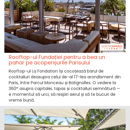
Rooftop-ul Fundației pentru a bea un
pahar pe acoperișurile Parisului
Rooftop-ul La Fondation își cocoțează barul de
cocktailuri deasupra celui de-al 17-lea arondisment din
Paris, între Parcul Monceau și Batignolles. O vedere la
360° asupra capitalei, tapas și cocktailuri semnătură —
e momentul să urci, să respiri aerul și să te bucuri de
vreme bună.