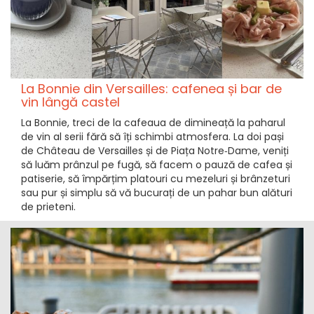
La Bonnie din Versailles: cafenea și bar de
vin lângă castel
La Bonnie, treci de la cafeaua de dimineață la paharul
de vin al serii fără să îți schimbi atmosfera. La doi pași
de Château de Versailles și de Piața Notre‑Dame, veniți
să luăm prânzul pe fugă, să facem o pauză de cafea și
patiserie, să împărțim platouri cu mezeluri și brânzeturi
sau pur și simplu să vă bucurați de un pahar bun alături
de prieteni.