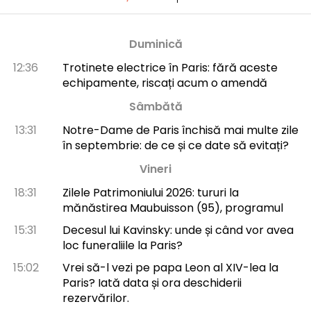
Duminică
12:36
Trotinete electrice în Paris: fără aceste
echipamente, riscați acum o amendă
Sâmbătă
13:31
Notre-Dame de Paris închisă mai multe zile
în septembrie: de ce și ce date să evitați?
Vineri
18:31
Zilele Patrimoniului 2026: tururi la
mănăstirea Maubuisson (95), programul
15:31
Decesul lui Kavinsky: unde și când vor avea
loc funeraliile la Paris?
15:02
Vrei să-l vezi pe papa Leon al XIV-lea la
Paris? Iată data și ora deschiderii
rezervărilor.