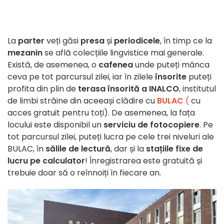
La
parter
veți găsi
presa
și
periodicele
, în timp ce la
mezanin
se află colecțiile lingvistice mai generale.
Există, de asemenea, o
cafenea
unde puteți mânca
ceva pe tot parcursul zilei, iar în zilele
însorite
puteți
profita din plin de
terasa însorită a INALCO
, institutul
de limbi străine din aceeași clădire cu
BULAC
(
cu
acces gratuit pentru toți). De asemenea, la fața
locului este disponibil un
serviciu de fotocopiere
. Pe
tot parcursul zilei, puteți lucra pe cele trei niveluri ale
BULAC, în
sălile de lectură
, dar și la
stațiile fixe de
lucru pe calculator
! Înregistrarea este gratuită și
trebuie doar să o reînnoiți în fiecare an.