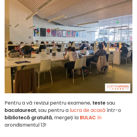
Pentru a vă revizui pentru examene,
teste
sau
bacalaureat
, sau pentru a
lucra de acasă
într-o
bibliotecă gratuită
, mergeți la
BULAC
în
arondismentul 13!