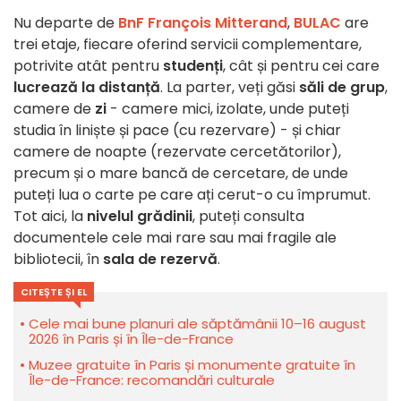
Nu departe de
BnF François Mitterand
,
BULAC
are
trei etaje, fiecare oferind servicii complementare,
potrivite atât pentru
studenți
, cât și pentru cei care
lucrează la distanță
. La parter, veți găsi
săli de grup
,
camere de
zi
- camere mici, izolate, unde puteți
studia în liniște și pace (cu rezervare) - și chiar
camere de noapte (rezervate cercetătorilor),
precum și o mare bancă de cercetare, de unde
puteți lua o carte pe care ați cerut-o cu împrumut.
Tot aici, la
nivelul grădinii
, puteți consulta
documentele cele mai rare sau mai fragile ale
bibliotecii, în
sala de rezervă
.
CITEȘTE ȘI EL
Cele mai bune planuri ale săptămânii 10–16 august
2026 în Paris și în Île-de-France
Muzee gratuite în Paris și monumente gratuite în
Île-de-France: recomandări culturale