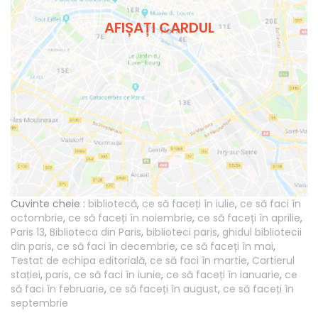
AFIȘAȚI CARDUL
Cuvinte cheie :
bibliotecă
,
ce să faceți în iulie
,
ce să faci în
octombrie
,
ce să faceți în noiembrie
,
ce să faceți în aprilie
,
Paris 13
,
Biblioteca din Paris
,
biblioteci paris
,
ghidul bibliotecii
din paris
,
ce să faci în decembrie
,
ce să faceți în mai
,
Testat de echipa editorială
,
ce să faci în martie
,
Cartierul
stației
,
paris
,
ce să faci în iunie
,
ce să faceți în ianuarie
,
ce
să faci în februarie
,
ce să faceți în august
,
ce să faceți în
septembrie