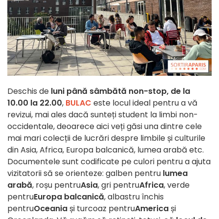
Deschis de
luni până sâmbătă non-stop, de la
10.00 la 22.00
,
BULAC
este locul ideal pentru a vă
revizui, mai ales dacă sunteți student la limbi non-
occidentale, deoarece aici veți găsi una dintre cele
mai mari colecții de lucrări despre limbile și culturile
din Asia, Africa, Europa balcanică, lumea arabă etc.
Documentele sunt codificate pe culori pentru a ajuta
vizitatorii să se orienteze: galben pentru
lumea
arabă
, roșu pentru
Asia
, gri pentru
Africa
, verde
pentru
Europa balcanică
, albastru închis
pentru
Oceania
și turcoaz pentru
America
și