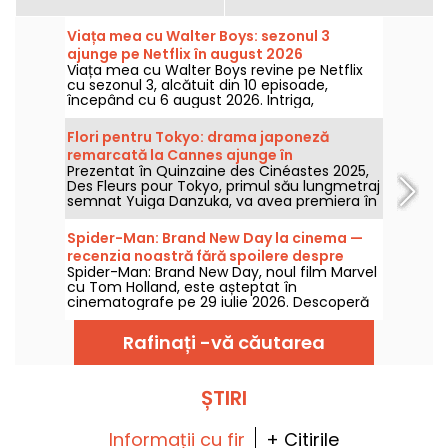
Viața mea cu Walter Boys: sezonul 3
ajunge pe Netflix în august 2026
Viața mea cu Walter Boys revine pe Netflix
cu sezonul 3, alcătuit din 10 episoade,
începând cu 6 august 2026. Intriga,
distribuția, trailerul: toate detaliile.
Flori pentru Tokyo: drama japoneză
remarcată la Cannes ajunge în
Prezentat în Quinzaine des Cinéastes 2025,
cinematografe
Des Fleurs pour Tokyo, primul său lungmetraj
semnat Yuiga Danzuka, va avea premiera în
cinematografe pe 5 august 2026.
Spider-Man: Brand New Day la cinema —
recenzia noastră fără spoilere despre
Spider-Man: Brand New Day, noul film Marvel
revenirea lui Tom Holland în rolul Omului-
cu Tom Holland, este așteptat în
Păianjen
cinematografe pe 29 iulie 2026. Descoperă
recenzia noastră!
Rafinați -vă căutarea
ȘTIRI
Informații cu fir
+ Citirile