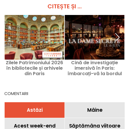
CITEȘTE ȘI ...
Zilele Patrimoniului 2026
Cină de investigație
P
în bibliotecile și arhivele
imersivă în Paris:
din Paris
îmbarcați-vă la bordul
La Dame de Canton în
iunie 2026
COMENTARII
Astăzi
Mâine
Acest week-end
Săptămâna viitoare