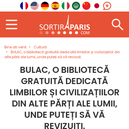
Bine ati venit
Cultură
BULAC, o bibliotecă gratuită dedicată limbilor și civilizațiilor din
alte părți ale lumii, unde puteți să vă revizuiți.
BULAC, O BIBLIOTECĂ
GRATUITĂ DEDICATĂ
LIMBILOR ȘI CIVILIZAȚIILOR
DIN ALTE PĂRȚI ALE LUMII,
UNDE PUTEȚI SĂ VĂ
REVIZUIȚI.