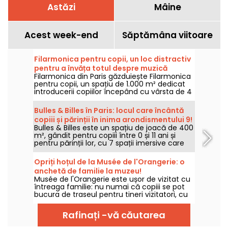
Astăzi
Mâine
Acest week-end
Săptămâna viitoare
Filarmonica pentru copii, un loc distractiv
pentru a învăța totul despre muzică
Filarmonica din Paris găzduiește Filarmonica
pentru copii, un spațiu de 1.000 m² dedicat
introducerii copiilor începând cu vârsta de 4
ani în muzică. De la copii mici la copii mai
mari, există ceva pentru toată lumea în
Bulles & Billes în Paris: locul care încântă
acest spațiu prietenos pentru copii!
copiii și părinții în inima arondismentului 9!
Bulles & Billes este un spațiu de joacă de 400
m², gândit pentru copiii între 0 și 11 ani și
pentru părinții lor, cu 7 spații imersive care
răspund nevoilor tuturor copiilor, o cafenea
cu produse locale și seri de aperitiv.
Opriți hoțul de la Musée de l'Orangerie: o
anchetă de familie la muzeu!
Musée de l'Orangerie este ușor de vizitat cu
întreaga familie: nu numai că copiii se pot
bucura de traseul pentru tineri vizitatori, cu
15 povești scurte expuse în colecțiile
permanente, dar familiile pot acum să
Rafinați -vă căutarea
rezolve și o adevărată investigație pe
audioghid, cu noul joc Musée de l'Orangerie!