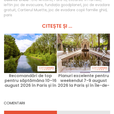
ieftin joc de evacuare
,
fundația goodplanet
,
joc de evadare
gratuit
,
Cartierul Muette
,
joc de evadare copii familie ghid
,
paris
CITEȘTE ȘI ...
Recomandări de top
Planuri excelente pentru
pentru săptămâna 10–16
weekendul 7-9 august
august 2026 în Paris și în
2026 la Paris și în Île-de-
P
Île-de-France
France
î
COMENTARII