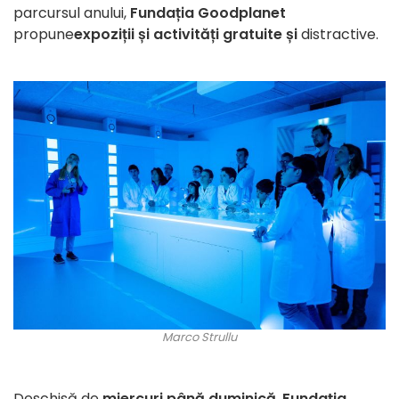
parcursul anului,
Fundația Goodplanet
propune
expoziții și activități gratuite și
distractive.
Marco Strullu
Deschisă de
miercuri până duminică
,
Fundația