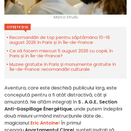
Marco Strullu
CITEȘTE ȘI EL
Recomandări de top pentru săptămâna 10–16
august 2026 în Paris și în Île-de-France
Ce să facem miercuri 5 august 2026 cu copiii, în
Paris și în Île-de-France?
Muzee gratuite în Paris și monumente gratuite în
Île-de-France: recomandări culturale
Aventura, care este deschisă publicului larg, este
concepută pentru a fi atât distractivă, cât și
amuzantă. Ne aflăm integrați în
S
.
A.G.E
.,
Section
Anti-Gaspillage Énergétique
, unde putem îndeplini
două misiuni urmând instrucțiunile date de...
magicianul
Eric Antoine
!
În primul
scenariu,
Apartamentul Clarei
, sunteți invitați să