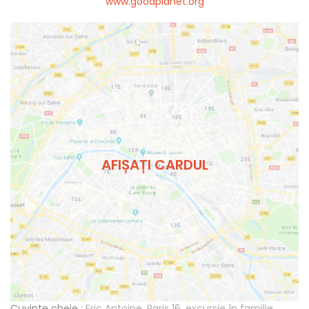
www.goodplanet.org
AFIȘAȚI CARDUL
Cuvinte cheie :
Eric Antoine
,
Paris 16
,
excursie în familie
,