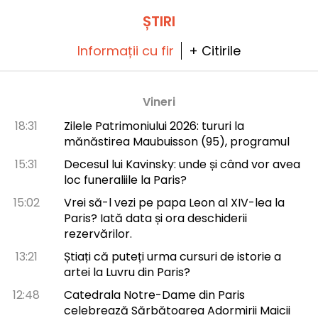
ȘTIRI
Informații cu fir
+ Citirile
Vineri
18:31
Zilele Patrimoniului 2026: tururi la
mănăstirea Maubuisson (95), programul
15:31
Decesul lui Kavinsky: unde și când vor avea
loc funeraliile la Paris?
15:02
Vrei să-l vezi pe papa Leon al XIV-lea la
Paris? Iată data și ora deschiderii
rezervărilor.
13:21
Știați că puteți urma cursuri de istorie a
artei la Luvru din Paris?
12:48
Catedrala Notre-Dame din Paris
celebrează Sărbătoarea Adormirii Maicii