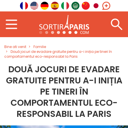
Bine ati venit
Familie
Două jocuri de evadare gratuite pentru a-i iniția pe tineri în
comportamentul eco-responsabil la Paris
DOUĂ JOCURI DE EVADARE
GRATUITE PENTRU A-I INIȚIA
PE TINERI ÎN
COMPORTAMENTUL ECO-
RESPONSABIL LA PARIS