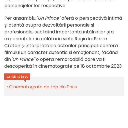
personajelor lor respective.
Per ansamblu,
"Un Prince"
oferă o perspectivă intimă
și atentă asupra dezvoltării personale și
profesionale, subliniind importanța întâlnirilor și a
experiențelor în călătoria vieții. Regia lui Pierre
Creton și interpretările actorilor principali conferă
filmului un caracter autentic și emoționant, făcând
din
"Un Prince"
o operă remarcabilă care va fi
descoperită în cinematografe pe 18 octombrie 2023.
CITEȘTE ȘI EL
Cinematografe de top din Paris