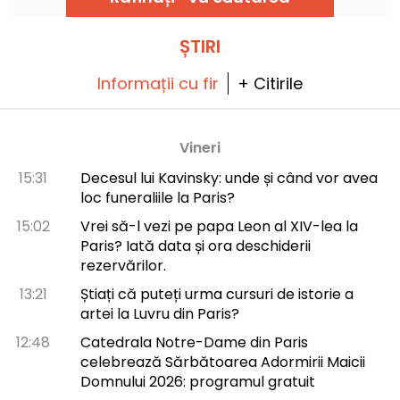
ȘTIRI
Informații cu fir
+ Citirile
Vineri
15:31
Decesul lui Kavinsky: unde și când vor avea
loc funeraliile la Paris?
15:02
Vrei să-l vezi pe papa Leon al XIV-lea la
Paris? Iată data și ora deschiderii
rezervărilor.
13:21
Știați că puteți urma cursuri de istorie a
artei la Luvru din Paris?
12:48
Catedrala Notre-Dame din Paris
celebrează Sărbătoarea Adormirii Maicii
Domnului 2026: programul gratuit