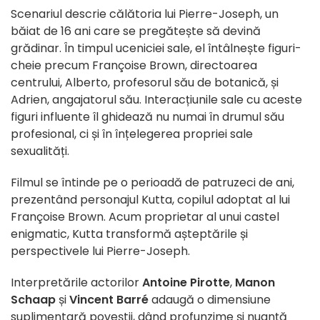
Scenariul descrie călătoria lui Pierre-Joseph, un
băiat de 16 ani care se pregătește să devină
grădinar. În timpul uceniciei sale, el întâlnește figuri-
cheie precum Françoise Brown, directoarea
centrului, Alberto, profesorul său de botanică, și
Adrien, angajatorul său. Interacțiunile sale cu aceste
figuri influente îl ghidează nu numai în drumul său
profesional, ci și în înțelegerea propriei sale
sexualități.
Filmul se întinde pe o perioadă de patruzeci de ani,
prezentând personajul Kutta, copilul adoptat al lui
Françoise Brown. Acum proprietar al unui castel
enigmatic, Kutta transformă așteptările și
perspectivele lui Pierre-Joseph.
Interpretările actorilor
Antoine Pirotte
,
Manon
Schaap
și
Vincent Barré
adaugă o dimensiune
suplimentară poveștii, dând profunzime și nuanță