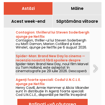
Astăzi
Mâine
Acest week-end
Săptămâna viitoare
Contagion: thrillerul lui Steven Soderbergh
ajunge pe Netflix
Contagion, thriller-ul lui Steven Soderbergh
cu Matt Damon, Marion Cotillard și Kate
Winslet, ajunge pe Netflix pe 6 august 2026.
Spider-Man: Brand New Day la cinema —
recenzia noastră fără spoilere despre
Spider-Man: Brand New Day, noul film Marvel
revenirea lui Tom Holland în rolul Omului-
cu Tom Holland, este așteptat în
Păianjen
cinematografe pe 29 iulie 2026. Descoperă
recenzia noastră!
Agenți foarte speciali: Codul U.N.C.L.E.
ajunge pe Netflix
Henry Cavill, Armie Hammer și Alicia Vikander
sunt în distribuție în Agenți foarte speciali:
Cod U.N.C.L.E., disponibil pe Netflix începând
cu 6 august 2026.
Rafinați -vă căutarea