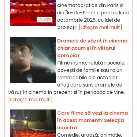
cinematografice din Paris și
din Île-de-France pentru luna
octombrie 2026, cu idei de
proiecții.
[Citeşte mai mult]
Dramele de văzut în cinema
chiar acum și în viitorul
apropiat
Filme intime, relatări sociale,
povești de familie sau roluri
remarcabile ale actorilor:
aflați care sunt dramele de
văzut în cinema în prezent și în perioada ce vine.
[Citeşte mai mult]
Care filme să vezi la cinema
în acest moment? Selecția
noastră
Comedie, groază, animație,