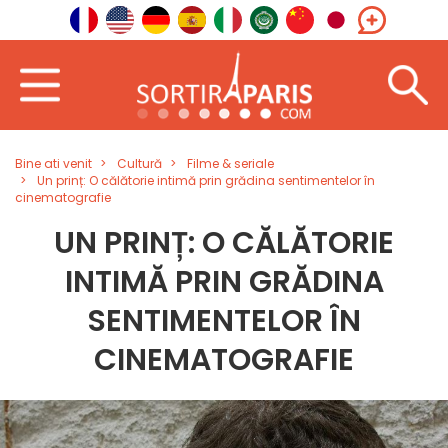
Bine ati venit
Cultură
Filme & seriale
Un prinț: O călătorie intimă prin grădina sentimentelor în
cinematografie
UN PRINȚ: O CĂLĂTORIE
INTIMĂ PRIN GRĂDINA
SENTIMENTELOR ÎN
CINEMATOGRAFIE