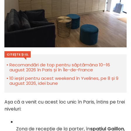
CITEȘTE ȘI EL
Recomandări de top pentru săptămâna 10–16
august 2026 în Paris și în Île-de-France
10 ieșiri pentru acest weekend în Yvelines, pe 8 și 9
august 2026, idei bune
Așa că a venit cu acest loc unic în Paris, întins pe trei
niveluri:
Zona de recepție de la parter, în
spațiul Gaillon
,