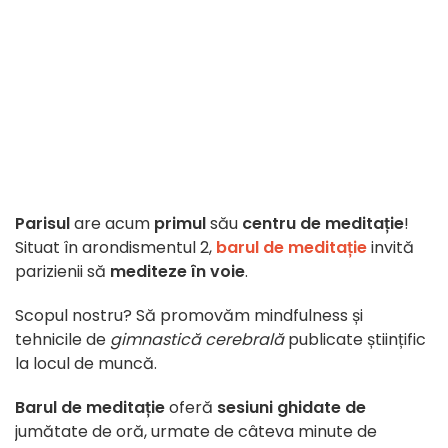
Parisul
are acum
primul
său
centru de meditație
!
Situat în arondismentul 2,
barul de meditație
invită
parizienii să
mediteze în voie
.
Scopul nostru? Să promovăm mindfulness și
tehnicile de
gimnastică cerebrală
publicate științific
la locul de muncă.
Barul de meditație
oferă
sesiuni ghidate de
jumătate de oră, urmate de câteva minute de