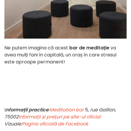
Ne putem imagina că acest
bar de meditație
va
avea mulți fani în capitală, un oraș în care stresul
este aproape permanent!
I
nformații practice
:
Meditation bar
5
, rue Gaillon,
75002
Informații și prețuri pe site-ul oficial
Vizuale:
Pagina oficială de Facebook