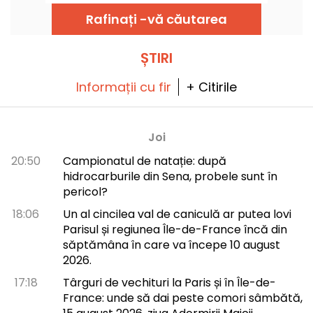
creațiile lui Leandro Muniz. Artistul se
bazează pe o înțelegere profundă a corpului
Rafinați -vă căutarea
și pe o atenție constantă la coerență și
semnificație fiecărui proiect în parte.
ȘTIRI
Informații cu fir
+ Citirile
Joi
20:50
Campionatul de natație: după
hidrocarburile din Sena, probele sunt în
pericol?
18:06
Un al cincilea val de caniculă ar putea lovi
Parisul și regiunea Île-de-France încă din
săptămâna în care va începe 10 august
2026.
17:18
Târguri de vechituri la Paris și în Île-de-
France: unde să dai peste comori sâmbătă,