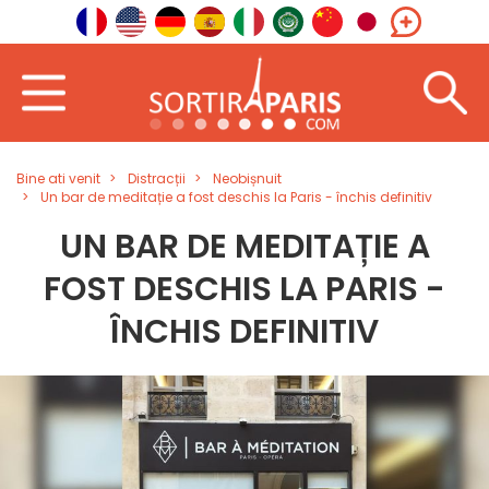
Bine ati venit
Distracții
Neobișnuit
Un bar de meditație a fost deschis la Paris - închis definitiv
UN BAR DE MEDITAȚIE A
FOST DESCHIS LA PARIS -
ÎNCHIS DEFINITIV