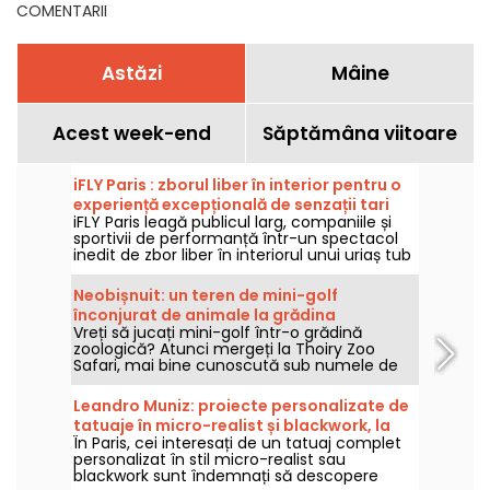
COMENTARII
Astăzi
Mâine
Acest week-end
Săptămâna viitoare
iFLY Paris : zborul liber în interior pentru o
experiență excepțională de senzații tari
iFLY Paris leagă publicul larg, companiile și
sportivii de performanță într-un spectacol
inedit de zbor liber în interiorul unui uriaș tub
de sticlă. La iFLY, oricine poate să plutească,
fără riscuri și fără experiență, de la 5 la 105
Neobișnuit: un teren de mini-golf
ani! Pregătiți-vă să zburați!
înconjurat de animale la grădina
Vreți să jucați mini-golf într-o grădină
zoologică din Thoiry (78)
zoologică? Atunci mergeți la Thoiry Zoo
Safari, mai bine cunoscută sub numele de
"Thoiry Zoo", în Yvelines, pentru a descoperi
acest concept unic împreună cu familia
Leandro Muniz: proiecte personalizate de
dumneavoastră, începând cu 8 iulie 2023.
tatuaje în micro-realist și blackwork, la
În Paris, cei interesați de un tatuaj complet
Paris
personalizat în stil micro-realist sau
blackwork sunt îndemnați să descopere