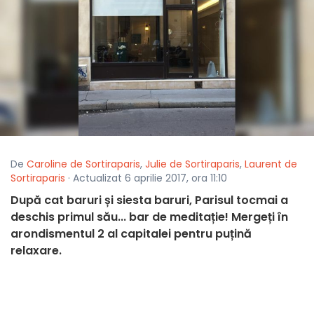
De
Caroline de Sortiraparis
,
Julie de Sortiraparis
,
Laurent de
Sortiraparis
· Actualizat 6 aprilie 2017, ora 11:10
După cat baruri și siesta baruri, Parisul tocmai a
deschis primul său... bar de meditație! Mergeți în
arondismentul 2 al capitalei pentru puțină
relaxare.