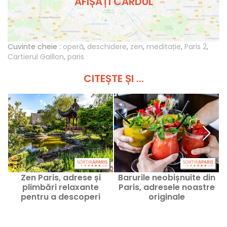
AFIȘAȚI CARDUL
Cuvinte cheie :
operă
,
deschidere
,
zen
,
meditație
,
Paris 2
,
Cartierul Gaillon
,
paris
CITEȘTE ȘI ...
Zen Paris, adrese și
Barurile neobișnuite din
L
plimbări relaxante
Paris, adresele noastre
l
pentru a descoperi
originale
capitala în modul
farniente