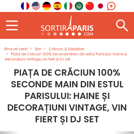
Bine ati venit
Știri
Crăciun & Sărbători
Piața de Crăciun 100% Seconde Main din estul Parisului: haine și
decorațiuni vintage, vin fiert și DJ set
PIAȚA DE CRĂCIUN 100%
SECONDE MAIN DIN ESTUL
PARISULUI: HAINE ȘI
DECORAȚIUNI VINTAGE, VIN
FIERT ȘI DJ SET