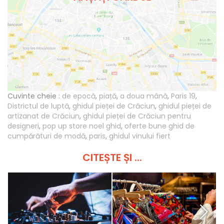
Cuvinte cheie :
de epocă
,
piață
,
a doua mână
,
Paris 19
,
Districtul de luptă
,
ghidul pieței de Crăciun
,
ghidul pieței de
artizanat de Crăciun
,
ghidul pieței de Crăciun pentru
designeri
,
pop up store noel ghid
,
oferte bune ghid de
cumpărături de modă
,
paris
,
ghidul vinului fiert
CITEȘTE ȘI ...