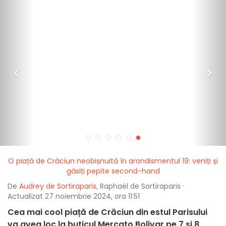
<
>
O piață de Crăciun neobișnuită în arondismentul 19: veniți și
găsiți pepite second-hand
De
Audrey de Sortiraparis
, Raphaël de Sortiraparis ·
Actualizat 27 noiembrie 2024, ora 11:51
Cea mai cool piață de Crăciun din estul Parisului
va avea loc la buticul Mercato Bolivar pe 7 și 8