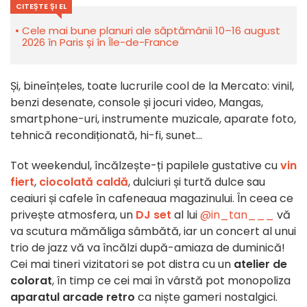
CITEȘTE ȘI EL
Cele mai bune planuri ale săptămânii 10–16 august
2026 în Paris și în Île-de-France
Și, bineînțeles, toate lucrurile cool de la Mercato: vinil,
benzi desenate, console și jocuri video, Mangas,
smartphone-uri, instrumente muzicale, aparate foto,
tehnică recondiționată, hi-fi, sunet...
Tot weekendul, încălzește-ți papilele gustative cu
vin
fiert
,
ciocolată caldă
, dulciuri și turtă dulce sau
ceaiuri și cafele în cafeneaua magazinului. În ceea ce
privește atmosfera, un
DJ set
al lui
@in_tan___
vă
va scutura mămăliga sâmbătă, iar
un concert al unui
trio de jazz vă va încălzi după-amiaza de duminică!
Cei mai tineri vizitatori se pot distra cu un
atelier de
colorat
, în timp ce cei mai în vârstă pot monopoliza
aparatul arcade retro
ca niște gameri nostalgici.