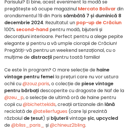
Parisului? Ei bine, acest eveniment la modă se
pregătește să ocupe magazinul
Mercato Bolivar
din
arondismentul 19 din Paris
sâmbătă 7 și duminică 8
decembrie 2024
. Rezultatul: un
pop-up de Crăciun
100%
second-hand
pentru modă, bijuterii și
decorațiuni interioare. Perfect pentru a
alege pepite
elegante și pentru a vă umple ciorapii de Crăciun!
Pregătiți-vă pentru un weekend senzațional, cu o
mulțime de
distracții
pentru toată familia!
Ce este în program? O mare selecție de
haine
vintage pentru femei
la prețuri care nu vor ustura
ochii cu
@zouz.paris
, o colecție de
piese vintage
pentru bărbați
descoperite cu dragoste de Naf de la
@zeu_p
, o selecție de ultimă oră de haine pentru
copii cu
@bichettekids
, creații artizanale din
lână
reciclată de
@atelierfugues
(care își prezintă
războiul
de țesut
) și
bijuterii
vintage
șic
,
upcycled
de
@bliss_paris_
și
@chineuz2bling
.