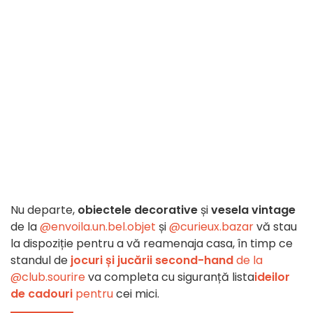
Nu departe,
obiectele decorative
și
vesela vintage
de la
@envoila.un.bel.objet
și
@curieux.bazar
vă stau
la dispoziție pentru a vă reamenaja casa, în timp ce
standul de
jocuri și jucării second-hand
de
la
@club.sourire
va completa cu siguranță lista
ideilor
de cadouri
pentru
cei mici.