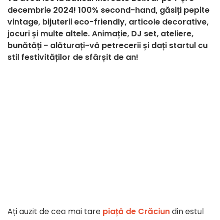
decembrie 2024! 100% second-hand, găsiți pepite
vintage, bijuterii eco-friendly, articole decorative,
jocuri și multe altele. Animație, DJ set, ateliere,
bunătăți - alăturați-vă petrecerii și dați startul cu
stil festivităților de sfârșit de an!
Ați auzit de cea mai tare
piață de Crăciun
din estul