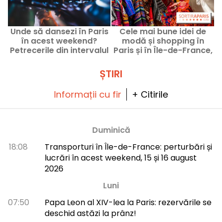
Unde să dansezi în Paris
Cele mai bune idei de
în acest weekend?
modă și shopping în
Petrecerile din intervalul
Paris și în Île-de-France,
P
6–8 august 2026
în august 2026
î
ȘTIRI
Informații cu fir
+ Citirile
Duminică
18:08
Transporturi în Île-de-France: perturbări și
lucrări în acest weekend, 15 și 16 august
2026
Luni
07:50
Papa Leon al XIV-lea la Paris: rezervările se
deschid astăzi la prânz!