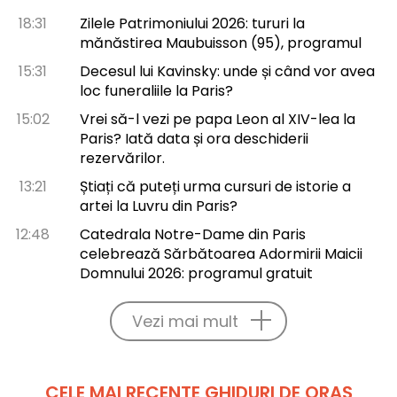
18:31
Zilele Patrimoniului 2026: tururi la
mănăstirea Maubuisson (95), programul
15:31
Decesul lui Kavinsky: unde și când vor avea
loc funeraliile la Paris?
15:02
Vrei să-l vezi pe papa Leon al XIV-lea la
Paris? Iată data și ora deschiderii
rezervărilor.
13:21
Știați că puteți urma cursuri de istorie a
artei la Luvru din Paris?
12:48
Catedrala Notre-Dame din Paris
celebrează Sărbătoarea Adormirii Maicii
Domnului 2026: programul gratuit
Vezi mai mult
CELE MAI RECENTE GHIDURI DE ORAȘ