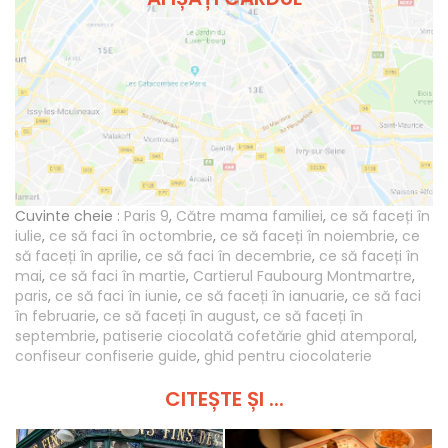
Cuvinte cheie :
Paris 9
,
Către mama familiei
,
ce să faceți în
iulie
,
ce să faci în octombrie
,
ce să faceți în noiembrie
,
ce
să faceți în aprilie
,
ce să faci în decembrie
,
ce să faceți în
mai
,
ce să faci în martie
,
Cartierul Faubourg Montmartre
,
paris
,
ce să faci în iunie
,
ce să faceți în ianuarie
,
ce să faci
în februarie
,
ce să faceți în august
,
ce să faceți în
septembrie
,
patiserie ciocolată cofetărie ghid atemporal
,
confiseur confiserie guide
,
ghid pentru ciocolaterie
CITEȘTE ȘI ...