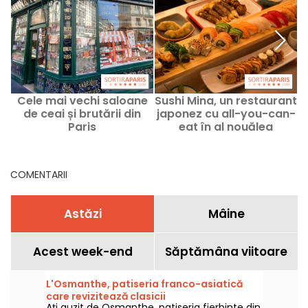
Cele mai vechi saloane
Sushi Mina, un restaurant
In
de ceai și brutării din
japonez cu all-you-can-
c
Paris
eat în al nouălea
arondisment al Parisului,
unde comanda se face
pe tabletă
COMENTARII
Astăzi
Mâine
Acest week-end
Săptămâna viitoare
L'Osmanthe, patiseria franco-asiatică
care revizitează clasicii
Ați auzit de Osmanthe, patiseria fierbinte din