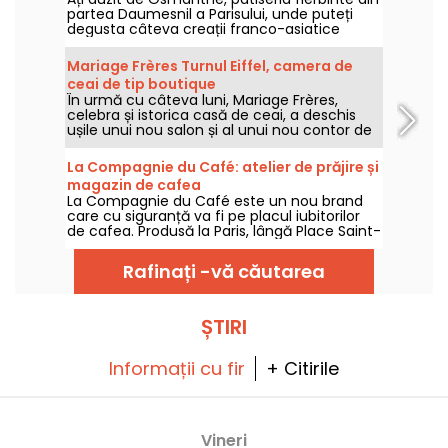
partea Daumesnil a Parisului, unde puteți
degusta câteva creații franco-asiatice
ultra-gourmet? Cu opera sa matcha, mille-
crêpes, éclair de susan și produse de
Mariage Frères Turnul Eiffel, camera de
patiserie originale, acesta este un loc care
ceai de tip boutique
agită lucrurile, spre deliciul gurmanzilor.
În urmă cu câteva luni, Mariage Frères,
celebra și istorica casă de ceai, a deschis
ușile unui nou salon și al unui nou contor de
ceai în Paris, la doar o aruncătură de băț de
Turnul Eiffel. Decorul este șic și colorat, cu o
La Compagnie du Café: atelier de prăjire și
selecție vastă de ceaiuri și ceainice
magazin de cafea
excepționale și o zonă de lounge mare unde
La Compagnie du Café este un nou brand
vă puteți relaxa de la prânz până la cină,
care cu siguranță va fi pe placul iubitorilor
toate cu vedere la o terasă plină de frunze.
de cafea. Produsă la Paris, lângă Place Saint-
Este locul perfect pentru a face o pauză
Georges, într-o fabrică de prăjire artizanală,
gastronomică și pentru a vă aproviziona cu
cafeaua poate fi savurată în salon sau
ceaiuri de toate felurile.
Rafinați -vă căutarea
cumpărată și consumată acasă. Iar pentru
cei curioși, Compagnie du Café oferă
ateliere de degustare și prăjire!
ȘTIRI
Informații cu fir
+ Citirile
Vineri