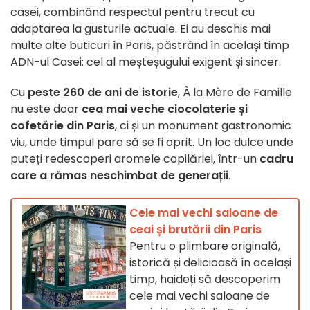
casei, combinând respectul pentru trecut cu
adaptarea la gusturile actuale. Ei au deschis mai
multe alte buticuri în Paris, păstrând în același timp
ADN-ul Casei: cel al meșteșugului exigent și sincer.
Cu
peste 260 de ani de istorie
, À la Mère de Famille
nu este doar
cea mai veche ciocolaterie și
cofetărie din Paris
, ci și un monument gastronomic
viu, unde timpul pare să se fi oprit. Un loc dulce unde
puteți redescoperi aromele copilăriei, într-un
cadru
care a rămas neschimbat de generații
.
Cele mai vechi saloane de
ceai și brutării din Paris
Pentru o plimbare originală,
istorică și delicioasă în același
timp, haideți să descoperim
cele mai vechi saloane de