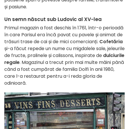
și pasiune.
Un semn născut sub Ludovic al XV-lea
Primul magazin a fost deschis în 1761, într-o perioadă
în care Parisul era încă pavat cu pavele și animat de
trăsuri trase de cai și de mici comercianți.
Cofetăria
și-a făcut repede un nume cu migdalele sale, jeleurile
de fructe, pralinele și calissons, inspirate de
dulciurile
regale
. Magazinul a trecut prin mai multe mâini până
când a fost cumpărat de familia Dolfi în anii 1980,
care l-a restaurat pentru a-i reda gloria de
odinioară.