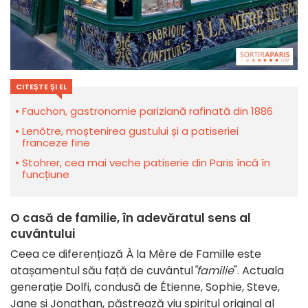
CITEȘTE ȘI EL
Fauchon, gastronomie pariziană rafinată din 1886
Lenôtre, moștenirea gustului și a patiseriei
franceze fine
Stohrer, cea mai veche patiserie din Paris încă în
funcțiune
O casă de familie, în adevăratul sens al
cuvântului
Ceea ce diferențiază À la Mère de Famille este
atașamentul său față de cuvântul
"familie
". Actuala
generație Dolfi, condusă de Étienne, Sophie, Steve,
Jane și Jonathan, păstrează viu spiritul original al