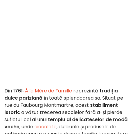
Din
1761
,
À la Mère de Famille
reprezintă
tradiția
dulce pariziană
în toată splendoarea sa. Situat pe
rue du Faubourg Montmartre, acest
stabiliment
istoric
a văzut trecerea secolelor fără a-și pierde
sufletul: cel al unui
templu al delicateselor de modă
veche
, unde
ciocolata
, dulciurile și produsele de
patiserie spun o poveste despre familie, transmitere