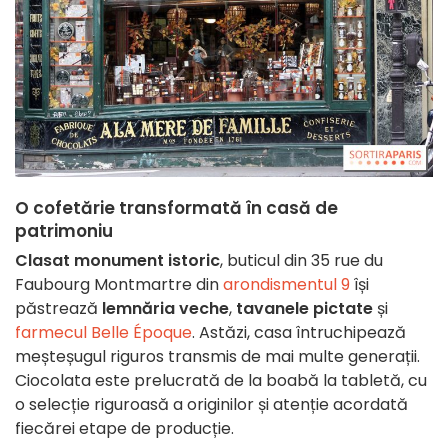
O cofetărie transformată în casă de
patrimoniu
Clasat monument istoric
, buticul din 35 rue du
Faubourg Montmartre din
arondismentul 9
își
păstrează
lemnăria veche
,
tavanele pictate
și
farmecul Belle Époque
. Astăzi, casa întruchipează
meșteșugul riguros transmis de mai multe generații.
Ciocolata este prelucrată de la boabă la tabletă, cu
o selecție riguroasă a originilor și atenție acordată
fiecărei etape de producție.