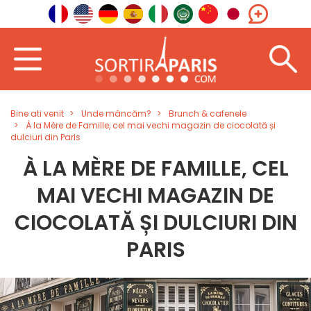
Bine ati venit
Unde mâncăm?
Brunch & cafenele
À la Mère de Famille, cel mai vechi magazin de ciocolată și
dulciuri din Paris
À LA MÈRE DE FAMILLE, CEL
MAI VECHI MAGAZIN DE
CIOCOLATĂ ȘI DULCIURI DIN
PARIS