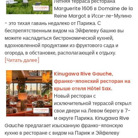
Летняя терраса ресторана
Marguerite 1606 в Domaine de la
Reine Margot в Исси-ле-Мулино
- это тихая гавань недалеко от Парижа. С
беспрепятственным видом на Эйфелеву башню вы
можете насладиться бистрономической кухней,
вдохновленной продуктами из фруктового сада и
огорода, в обстановке, располагающей к отдыху.
[Читать далее]
Kinugawa Rive Gauche,
франко-японский ресторан на
крыше отеля Hôtel Sax.
Новый ресторан с
исключительной террасой открыл
свои двери на Левом берегу в 7-
м округе Парижа. Kinugawa Rive
Gauche предлагает изысканную франко-японскую
кухню в ресторане с видом на Париж и Эйфелеву