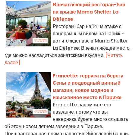
Впечатляющий ресторан-бар
на крыше Mama Shelter La
Défense
Ресторан-бар на 14-м этаже с
панорамным видом на Париж -
вот что ждет вас в Mama Shelter
La Défense. Впечатляющее место,
где можно насладиться азиатскими вкусами.
[Читать
далее]
Francette: терраса на берегу
Сены и подводный винный
магазин, новое модное и
изысканное место в Париже
Francette: запомните его
название, потому что вы
наверняка будете много слышать
об этом новом летнем заведении в Париже.
Пришвартованная прямо напротив Эйфелевой башни,