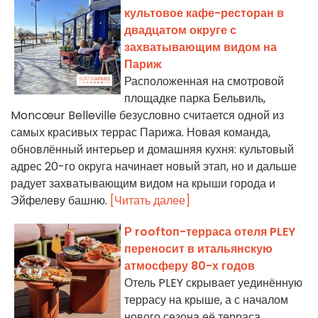
культовое кафе-ресторан в
двадцатом округе с
захватывающим видом на
Париж
Расположенная на смотровой
площадке парка Бельвиль,
Moncœur Belleville безусловно считается одной из
самых красивых террас Парижа. Новая команда,
обновлённый интерьер и домашняя кухня: культовый
адрес 20-го округа начинает новый этап, но и дальше
радует захватывающим видом на крыши города и
Эйфелеву башню.
[Читать далее]
Р rooftоп-терраса отеля PLEY
переносит в итальянскую
атмосферу 80-х годов
Отель PLEY скрывает уединённую
террасу на крыше, а с началом
нового сезона её терраса