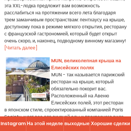
эта XXL-лодка предложит вам возможность
расслабиться на протяжении всего лета благодаря
трем заманчивым пространствам: пентхаусу на крыше,
доступному пока в режиме мягкого открытия, ресторану
с французской гастрономией, который будет открыт
очень скоро, и, наконец, подводному винному магазину!
[Читать далее]
MUN, великолепная крыша на
Елисейских полях
MUN - так называется парижский
ресторан на крыше, который
обязательно покорит вас.
Расположенный на Авеню
Елисейских полей, этот ресторан
в японском стиле, спроектированный компанией Paris
Society, ждет вас для вкусной еды и прекрасного вида.
Instagram
На этой неделе
выходные
Хорошие сделĸи
[Читать далее]