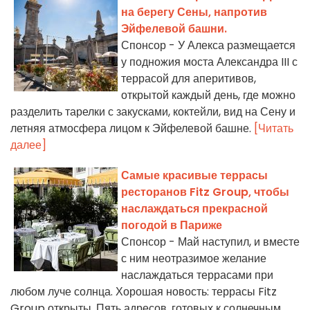
на берегу Сены, напротив
Эйфелевой башни.
Спонсор - У Алекса размещается
у подножия моста Александра III с
террасой для аперитивов,
открытой каждый день, где можно
разделить тарелки с закусками, коктейли, вид на Сену и
летняя атмосфера лицом к Эйфелевой башне.
[Читать
далее]
Самые красивые террасы
ресторанов Fitz Group, чтобы
наслаждаться прекрасной
погодой в Париже
Спонсор - Май наступил, и вместе
с ним неотразимое желание
наслаждаться террасами при
любом луче солнца. Хорошая новость: террасы Fitz
Group открыты. Пять адресов, готовых к солнечным