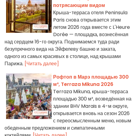
потрясающим видом
Крыша-терраса отеля Peninsula
Paris снова открывается этим
летом 2026 года вместе с L'Heure
Dorée — площадка, вознесённая
над сердцем 16-го округа. Поднимаемся туда ради
безупречного вида на Эйфелеву башню и заката,
одного из самых красивых в столице, над крышами
Парижа.
[Читать далее]
Рофтоп в Марэ площадью 300
м², Terraza Mikuna 2026
Terraza Mikuna, крыша-терраса
площадью 300 м², возведённая на
здании BHV Marais в 4-м округе,
открывается вновь на сезон 2026
с переосмысленным меню, новым
обеденным предложением и симпатичными
коктейлями.
[Читать далее]