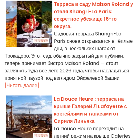
Терраса в саду Maison Roland у
отеля Shangri-La Paris:
секретное убежище 16-го
округа.
Садовая терраса Shangri-La
Paris снова открывается в тёплые
дни, в нескольких шагах от
Трокадеро. Этот сад, обычно закрытый для публики,
теперь принимает бистро Maison Roland — стоит
заглянуть туда всё лето 2026 года, чтобы насладиться
приятной паузой под взглядом Эйфелевой башни.
[Читать далее]
La Douce Heure : терраса на
крыше Галерей Л Lafayette с
коктейлями и тапасами от
Сириля Линьяка
La Douce Heure переходит на
летний режим на крыше Galeries