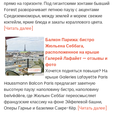
прямо на горизонте. Под гигантскими зонтами бывший
Forest разворачивает летнюю паузу с акцентами
Средиземноморья, между землей и морем: свежие
коктейли, яркие блюда и закаты кораллового цвета.
[Читать далее]
Балкон Парижа: бистро
Жюльена Себбага,
расположенное на крыше
Галерей Лафайет — отзывы и
фото
Хочется подняться повыше? На
крыше Galeries Lafayette Paris
Haussmann Balcon Paris предлагает заветную
высотную паузу: наполовину бистро, наполовину
belvédère, где Жюльен Себбаг переосмысляет
французские классику на фоне Эйфелевой башни,
Оперы Гарнье и базилики Сакре-Кёр.
[Читать далее]