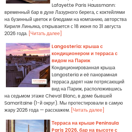
Lafayette Paris Haussmann:
временный бар в духе Лазурного берега, с коктейлями
на бузинный цветок и блюдами на компанию, авторства
Кириля Линьяка, открывается с 18 июня по 31 августа
2026 года.
[Читать далее]
Langosteria: крыша с
кондиционером и терраса с
видом на Париж
Кондиционированная крыша
Langosteria и её панорамная
терраса дарят нам потрясающий
вид на Париж, расположившись
на седьмом этаже Cheval Blanc, в доме бывшей
Samaritaine (1-й округ). Мы протестировали в самую
жару 2026 года — расскажем.
[Читать далее]
Терраса на крыше Peninsula
Paris 2026, бар на высоте с