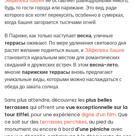
Эйфелева башня
не оставляет равнодушными никого,
будь то гости города или парижане. Это вид, ради
которого все хотят перекусить, особенно в сумерках,
когда башня загорается тысячами огней.
В Париже, как только наступает
весна
, уличные
террасы
оживают. По мере удлинения светового дня
растет желание подняться выше, и
Эйфелева башня
становится идеальным местом для романтических
свиданий и дружеских встреч. В этом
весна-лето
,
многие
парижские террасы
вновь предлагают
уникальные виды, которыми можно наслаждаться с
обеда до заката солнца.
Sans plus attendre, découvrez les
plus belles
terrasses
qui offrent une
vue exceptionnelle sur la
tour Eiffel
, pour une expérience
digne d’un film
. Que
ce soit sur des
terrasses perchées
, au pied du
monument ou encore à bord
d'une péniche
avec