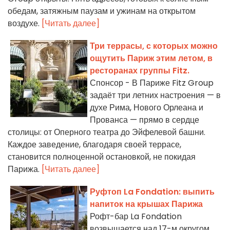
обедам, затяжным паузам и ужинам на открытом
воздухе.
[Читать далее]
Три террасы, с которых можно
ощутить Париж этим летом, в
ресторанах группы Fitz.
Спонсор - В Париже Fitz Group
задаёт три летних настроения — в
духе Рима, Нового Орлеана и
Прованса — прямо в сердце
столицы: от Оперного театра до Эйфелевой башни.
Каждое заведение, благодаря своей террасе,
становится полноценной остановкой, не покидая
Парижа.
[Читать далее]
Руфтоп La Fondation: выпить
напиток на крышах Парижа
Рофт-бар La Fondation
возвышается над 17-м округом