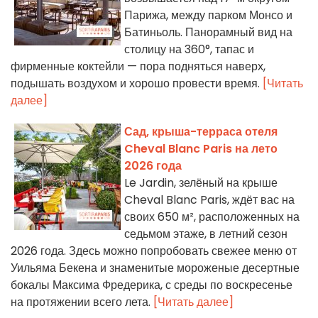
Парижа, между парком Монсо и
Батиньоль. Панорамный вид на
столицу на 360°, тапас и
фирменные коктейли — пора подняться наверх,
подышать воздухом и хорошо провести время.
[Читать
далее]
Сад, крыша-терраса отеля
Cheval Blanc Paris на лето
2026 года
Le Jardin, зелёный на крыше
Cheval Blanc Paris, ждёт вас на
своих 650 м², расположенных на
седьмом этаже, в летний сезон
2026 года. Здесь можно попробовать свежее меню от
Уильяма Бекена и знаменитые мороженые десертные
бокалы Максима Фредерика, с среды по воскресенье
на протяжении всего лета.
[Читать далее]