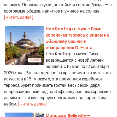
по вкусу. Японская кухня, коктейли и свежие блюда — в
программе обедов, напитков и ужинов на солнце.
[Читать далее]
Han Rooftop в музее Гиме:
корейская терраса с видом на
Эйфелеву башню и
возвращение DJ-сета
Han Rooftop в музее Гимэ
возвращается с новой летней
афишей: с 15 мая по 12 сентября
2026 года. Расположенная на крыше музея азиатского
искусства в 16-м округе, эта временная корейская
терраса будет принимать гостей весь сезон, даря
непревзойдённый вид на Эйфелеву башню, корейские
деликатесы и культурную программу под парижским
небом.
[Читать далее]
Moncœur Belleville —