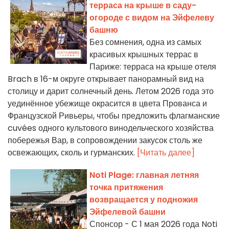
терраса на крыше в саду-
огороде с видом на Эйфелеву
башню
Без сомнения, одна из самых
красивых крышных террас в
Париже: терраса на крыше отеля
Brach в 16-м округе открывает панорамный вид на
столицу и дарит солнечный день. Летом 2026 года это
уединённое убежище окрасится в цвета Прованса и
Французской Ривьеры, чтобы предложить флагманские
cuvées одного культового винодельческого хозяйства
побережья Вар, в сопровождении закусок столь же
освежающих, сколь и гурманских.
[Читать далее]
Noti Plage: главная летняя
точка притяжения
возвращается у подножия
Эйфелевой башни
Спонсор - С 1 мая 2026 года Noti