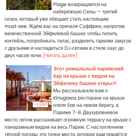
Plage возвращается на
набережную Сены — третий
сезон, который уже обещает стать настоящим
must‑see. Ждём вас на причале Суффрен, напротив
величественной Эйфелевой башни: чтобы попить
коктейль, попробовать тапас, разделить тарелки закусок
с друзьями и насладиться DJ‑сетами в стиле хаус до
двух часов ночи.
[Читать далее]
Этот уникальный парижский
бар на крыше с видом на
Эйфелеву башню открыт!
Мы рассказывали вам о
Kinugawa, ресторане на крыше
отеля Sax на левом берегу, в
Париже 7-й. Двухуровневое
место летом распахивает огромную террасу на крыше с
панорамным видом на весь Париж. С наступлением
тёплой погоды это точно место, которое вам придётся